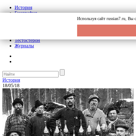
История
Биография
Криминал
Используя сайт russian7.ru, Вы
Реклама на сайте
О сайте
Рекомендательные статьи
Тестостерон
Журналы
История
18/05/18