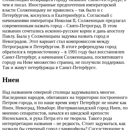
чем и писал. Иностранные предпочтения императорской
власти Солженицыну не нравились – так было и с
Петербургом, коснулось и Екатеринбурга. Согласный с
начинаниями императора Николая II, Солженицын предлагал
современникам назвать город – Свято-Петроград. В этом
названии сочетались исконно-русские корни и дань апостолу
Павлу. Была у Солженицына задумка назвать город и
Невоградом. Этот вариант стал компромиссом между
Петроградом и Петербургом. В итоге референдума город
обратился к первоисточнику – в 1991 году был восстановлен
Санкт-Петербург, а начинания Солженицына, посвятившего
городу на Неве множество страниц, не получили поддержки.
Так и живут петербуржцы в Санкт-Петербурге.
Ниен
Над названием северной столицы задумывались многие.
Наследники народов, обитавших на территории построенного
Петром города, и по наше время зовут Петербург не иначе как
Ниен, Невоград, Неваборг. Ингерманландский город Ниен, по
мнению сепаратистов, начался из шведской крепости
Нюэнсканск, и рука Петра его не творила. Такого рода
интерпретации названия – не редкость. Стоит задуматься, как
назвали бы северный город славянофилы? Соседствующие в