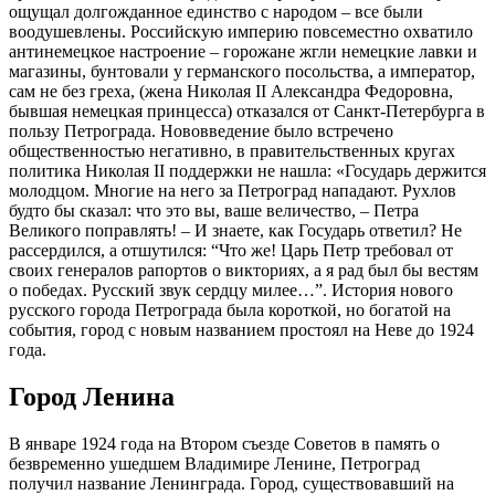
ощущал долгожданное единство с народом – все были
воодушевлены. Российскую империю повсеместно охватило
антинемецкое настроение – горожане жгли немецкие лавки и
магазины, бунтовали у германского посольства, а император,
сам не без греха, (жена Николая II Александра Федоровна,
бывшая немецкая принцесса) отказался от Санкт-Петербурга в
пользу Петрограда. Нововведение было встречено
общественностью негативно, в правительственных кругах
политика Николая II поддержки не нашла: «Государь держится
молодцом. Многие на него за Петроград нападают. Рухлов
будто бы сказал: что это вы, ваше величество, – Петра
Великого поправлять! – И знаете, как Государь ответил? Не
рассердился, а отшутился: “Что же! Царь Петр требовал от
своих генералов рапортов о викториях, а я рад был бы вестям
о победах. Русский звук сердцу милее…”. История нового
русского города Петрограда была короткой, но богатой на
события, город с новым названием простоял на Неве до 1924
года.
Город Ленина
В январе 1924 года на Втором съезде Советов в память о
безвременно ушедшем Владимире Ленине, Петроград
получил название Ленинграда. Город, существовавший на