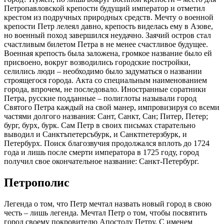
Петропавловской крепости будущий император и отметил
крестом из подручных природных средств. Мечту о военной
крепости Петр лелеял давно, крепость виделась ему в Азове,
но военный поход завершился неудачно. Заячий остров стал
счастливым билетом Петра в не менее счастливое будущее.
Военная крепость была заложена, громкое название было ей
присвоено, вокруг возводились городские постройки,
селились люди – необходимо было задуматься о названии
строящегося города. Акта со специальным наименованием
города, впрочем, не последовало. Иностранные соратники
Петра, русские подданные – полиглоты называли город
Святого Петра каждый на свой манер, импровизируя со всеми
частями долгого названия: Сант, Санкт, Сан; Питер, Петер;
бург, бурх, бурк. Сам Петр в своих письмах старательно
выводил и Санктъпетерсъбурк, и Санктпетерзбурк, и
Петербурх. Поиск благозвучия продолжался вплоть до 1724
года и лишь после смерти императора в 1725 году, город
получил свое окончательное название: Санкт-Петербург.
Петрополис
Легенда о том, что Петр мечтал назвать новый город в свою
честь – лишь легенда. Мечтал Петр о том, чтобы посвятить
город своему покровителю Апостолу Петру. С именем