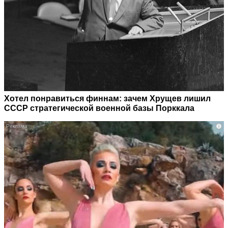
Хотел понравиться финнам: зачем Хрущев лишил
СССР стратегической военной базы Порккала
i