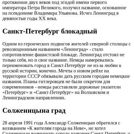
протяжении двух веков под эгидой имени первого
императора Петра Великого, получил название, основанное
на псевдониме Владимира Ульянова. Исчез Ленинград в
девяностые годы XX века.
Санкт-Петербург блокадный
Одним из героических подвигов жителей северной столицы с
революционным названием «Ленинград» - стало
сопротивление фашистской блокаде. Ленинград отстоял не
только себя, но и свое название. Немцы намеревались
переименовать город в Санкт-Петербург не из-за любви к
русской истории, конечно. Мечты о новом рейхе на
территории СССР обязывали дать русским городам немецкие
названия. Планы гитлеровцев не были секретом для
современников - немцы расставляли дорожные указатели
«Петербург» и «Санкт-Петербург» на Волховском и
Ленинградском направлениях.
Солженицына град
28 апреля 1991 года Александр Солженицын обратился с
воззванием «К жителям города на Неве», не хотел
Солженицын возвращать городу название Санкт-Петербург, о