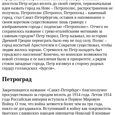
апостола Петр играл вплоть до своей смерти, первоначальная
идея назвать город на Неве – Петрополис, распространения не
получила. Петрополис (Петропол, Петрополь) – каменный
город, стал Санкт-Петербургом, оставив в напоминание о
своем коротком существовании лишь гравюру с
изображением города с подписью «Петрополис». Отчего не
сохранилось название с греко-италийскими мотивами за
славным городом? Петр творил, Петр называл, но историю
Древней Греции переиграть было ему не под силу. Полис –
город воспетый Аристотелем и Сократом существовал, чтобы
людям жилось хорошо. Стремился ли Петр наладить быт
городского населения? Конечно, но воинские возможности
новой столицы и ее населения были в приоритете, а рядом
стояли западные города, Петр взглянул в сторону родных
сердцу голландских «бургов».
Петроград
Закрепившееся название «Санкт-Петербург» благополучно
просуществовало за городом вплоть до 1914 года. Летом 1914
года Российская империя вступила в Первую Мировую
Войну. О том, что война затянется более чем на три года,
никто не догадывался. Вступивший в войну как покровитель
братских славянских народов император Николай II впервые