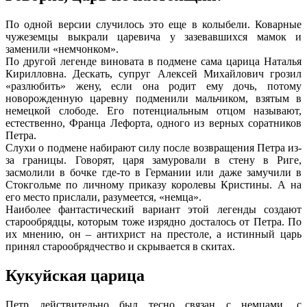
По одной версии случилось это еще в колыбели. Коварные
чужеземцы выкрали царевича у зазевавшихся мамок и
заменили «немчонком».
По другой легенде виновата в подмене сама царица Наталья
Кирилловна. Дескать, супруг Алексей Михайлович грозил
«разлюбить» жену, если она родит ему дочь, потому
новорожденную царевну подменили мальчиком, взятым в
немецкой слободе. Его потенциальным отцом называют,
естественно, Франца Лефорта, одного из верных соратников
Петра.
Слухи о подмене набирают силу после возвращения Петра из-
за границы. Говорят, царя замуровали в стену в Риге,
засмолили в бочке где-то в Германии или даже замучили в
Стокгольме по личному приказу королевы Кристины. А на
его место прислали, разумеется, «немца».
Наиболее фантастический вариант этой легенды создают
старообрядцы, которым тоже изрядно досталось от Петра. По
их мнению, он – антихрист на престоле, а истинный царь
принял старообрядчество и скрывается в скитах.
Кукуйская царица
Петр действительно был тесно связан с немцами, с