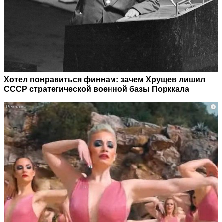
Хотел понравиться финнам: зачем Хрущев лишил
СССР стратегической военной базы Порккала
i