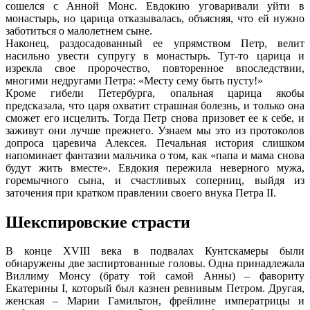
сошелся с Анной Монс. Евдокию уговаривали уйти в
монастырь, но царица отказывалась, объясняя, что ей нужно
заботиться о малолетнем сыне.
Наконец, раздосадованный ее упрямством Петр, велит
насильно увести супругу в монастырь. Тут-то царица и
изрекла свое пророчество, повторенное впоследствии,
многими недругами Петра: «Месту сему быть пусту!»
Кроме гибели Петербурга, опальная царица якобы
предсказала, что царя охватит страшная болезнь, и только она
сможет его исцелить. Тогда Петр снова призовет ее к себе, и
заживут они лучше прежнего. Узнаем мы это из протоколов
допроса царевича Алексея. Печальная история слишком
напоминает фантазии мальчика о том, как «папа и мама снова
будут жить вместе». Евдокия пережила неверного мужа,
горемычного сына, и счастливых соперниц, выйдя из
заточения при кратком правлении своего внука Петра II.
Шекспировские страсти
В конце XVIII века в подвалах Кунтскамеры были
обнаружены две заспиртованные головы. Одна принадлежала
Виллиму Монсу (брату той самой Анны) – фавориту
Екатерины I, который был казнен ревнивым Петром. Другая,
женская – Марии Гамильтон, фрейлине императрицы и