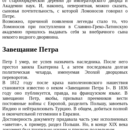
от старообрядческой деревни до императорского дворца и
Академии наук. И, наконец, невероятная, можно сказать,
сыновья почтительность, с которой Ломоносов говорил о
Петре.
Возможно, причиной появления легенды стало то, что
Ломоносов при поступлении в Славяно-Греко-Латинскую
академию пришлось выдавать себя за внебрачного сына
некоего видного дворянина.
Завещание Петра
Петр I умер, не успев назначить наследника. После него
престол заняла Екатерина I, а затем последовала долгая
политическая чехарда, именуемая Эпохой дворцовых
переворотов.
В 1812 году после краха наполеоновского нашествия
становится известно о неком «Завещании Петра I». В 1836
году оно публикуется, правда, на французском языке. В
завещании Петр, якобы, призывал преемников вести
постоянные войны с Европой, разделить Польшу, завоевать
Индию и нейтрализовать Турцию. В общем, добиться полной
и окончательной гегемонии в Евразии.
Достоверность документу придавала часть уже исполненных
«заветов», к примеру, раздел Польши. Но, в конце XIX века
документ был тщательно изучен и признан поддельным.