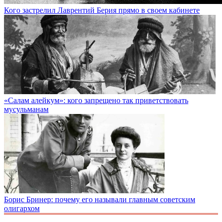
Кого застрелил Лаврентий Берия прямо в своем кабинете
«Салам алейкум»: кого запрещено так приветствовать
мусульманам
Борис Бринер: почему его называли главным советским
олигархом