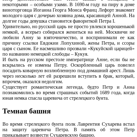
некоторыми – особыми узами. В 1690-м году на пиру в доме
виноторговца Иоганна Георга Монса Франц Лефорт знакомит
молодого царя с дочерью хозяина дома, красавицей Анной. На
долгие годы девушка становится фавориткой Петра I.
Удивительно, но русский царь не просто увлекся хорошенькой
немкой, а всерьез собирался жениться на ней. Москвичи не
любили Анну за взяточничество, и воспринимали ее как
причину ссылки Евдокии Лопухиной, жены Петра, и ссоры
царя с сыном. Ее насмешливо прозвали «Кукуйской царицей»
по названию немецкой слободы – Кукуя.
И быть на русском престоле императрице Анне, если бы не
вскрылись ее измены Петру. Оскорбленный царь повелел
посадить коварную возлюбленную под домашний арест. Лишь
через несколько лет ей разрешили вступить в брак, который,
впрочем, оказался недолгим.
Существует романтическая легенда, будто Петр и Анна
познакомились во время страшных событий 1689 года, когда
юная немка спасла царевича от стрелецкого бунта.
Темная башня
Во время стрелецкого бунта полк Лаврентия Сухарева встал
на защиту царевича Петра. В память об этом Петр
приказывает возвести Сухаревскую башню.