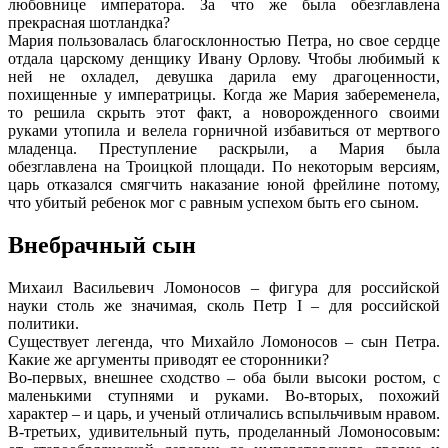
любовнице императора. За что же была обезглавлена
прекрасная шотландка?
Мария пользовалась благосклонностью Петра, но свое сердце
отдала царскому денщику Ивану Орлову. Чтобы любимый к
ней не охладел, девушка дарила ему драгоценности,
похищенные у императрицы. Когда же Мария забеременела,
то решила скрыть этот факт, а новорожденного своими
руками утопила и велела горничной избавиться от мертвого
младенца. Преступление раскрыли, а Мария была
обезглавлена на Троицкой площади. По некоторым версиям,
царь отказался смягчить наказание юной фрейлине потому,
что убитый ребенок мог с равным успехом быть его сыном.
Внебрачный сын
Михаил Васильевич Ломоносов – фигура для российской
науки столь же значимая, сколь Петр I – для российской
политики.
Существует легенда, что Михайло Ломоносов – сын Петра.
Какие же аргументы приводят ее сторонники?
Во-первых, внешнее сходство – оба были высоки ростом, с
маленькими ступнями и руками. Во-вторых, похожий
характер – и царь, и ученый отличались вспыльчивым нравом.
В-третьих, удивительный путь, проделанный Ломоносовым: