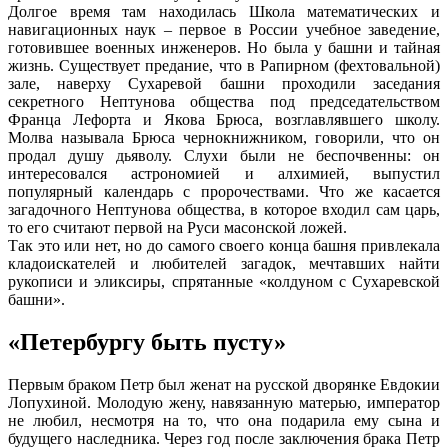
Долгое время там находилась Школа математических и
навигационных наук – первое в России учебное заведение,
готовившее военных инженеров. Но была у башни и тайная
жизнь. Существует предание, что в Рапирном (фехтовальной)
зале, наверху Сухаревой башни проходили заседания
секретного Нептунова общества под председательством
Франца Лефорта и Якова Брюса, возглавлявшего школу.
Молва называла Брюса чернокнижником, говорили, что он
продал душу дьяволу. Слухи были не беспочвенны: он
интересовался астрономией и алхимией, выпустил
популярный календарь с пророчествами. Что же касается
загадочного Нептунова общества, в которое входил сам царь,
то его считают первой на Руси масонской ложей.
Так это или нет, но до самого своего конца башня привлекала
кладоискателей и любителей загадок, мечтавших найти
рукописи и эликсиры, спрятанные «колдуном с Сухаревской
башни».
«Петербургу быть пусту»
Первым браком Петр был женат на русской дворянке Евдокии
Лопухиной. Молодую жену, навязанную матерью, император
не любил, несмотря на то, что она подарила ему сына и
будущего наследника. Через год после заключения брака Петр