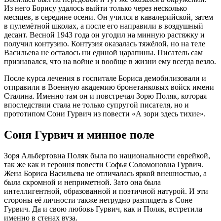
Из него Борису удалось выйти только через несколько
месяцев, в середине осени. Он учился в кавалерийской, затем
в пулемётной школах, а после его направили в воздушный
десант. Весной 1943 года он угодил на минную растяжку и
получил контузию. Контузия оказалась тяжёлой, но на теле
Васильева не осталось ни единой царапины. Писатель сам
признавался, что на войне и вообще в жизни ему всегда везло.
После курса лечения в госпитале Бориса демобилизовали и
отправили в Военную академию бронетанковых войск имени
Сталина. Именно там он и повстречал Зорю Поляк, которая
впоследствии стала не только супругой писателя, но и
прототипом Сони Гурвич из повести «А зори здесь тихие».
Соня Гурвич и минное поле
Зоря Альбертовна Поляк была по национальности еврейкой,
так же как и героиня повести Софья Соломоновна Гурвич.
Жена Бориса Васильева не отличалась яркой внешностью, а
была скромной и неприметной. Зато она была
интеллигентной, образованной и поэтичной натурой. И эти
стороны её личности также нетрудно разглядеть в Соне
Гурвич. Да и свою любовь Гурвич, как и Поляк, встретила
именно в стенах вуза.