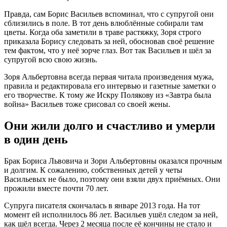
Правда, сам Борис Васильев вспоминал, что с супругой они
сблизились в поле. В тот день влюблённые собирали там
цветы. Когда оба заметили в траве растяжку, Зоря строго
приказала Борису следовать за ней, обосновав своё решение
тем фактом, что у неё зорче глаз. Вот так Васильев и шёл за
супругой всю свою жизнь.
Зоря Альбертовна всегда первая читала произведения мужа,
правила и редактировала его интервью и газетные заметки о
его творчестве. К тому же Искру Полякову из «Завтра была
война» Васильев тоже срисовал со своей жены.
Они жили долго и счастливо и умерли
в один день
Брак Бориса Львовича и Зори Альбертовны оказался прочным
и долгим. К сожалению, собственных детей у четы
Васильевых не было, поэтому они взяли двух приёмных. Они
прожили вместе почти 70 лет.
Супруга писателя скончалась в январе 2013 года. На тот
момент ей исполнилось 86 лет. Васильев ушёл следом за ней,
как шёл всегда. Через 2 месяца после её кончины не стало и