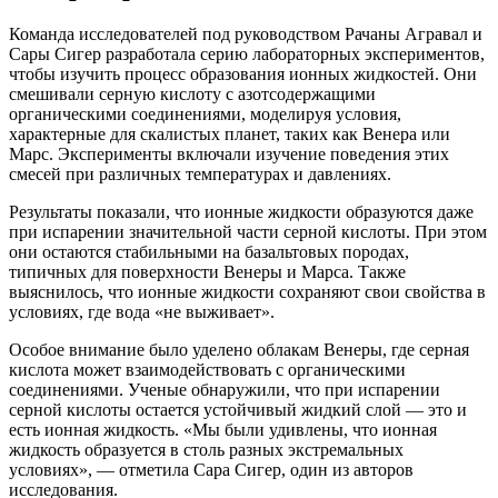
Команда исследователей под руководством Рачаны Агравал и
Сары Сигер разработала серию лабораторных экспериментов,
чтобы изучить процесс образования ионных жидкостей. Они
смешивали серную кислоту с азотсодержащими
органическими соединениями, моделируя условия,
характерные для скалистых планет, таких как Венера или
Марс. Эксперименты включали изучение поведения этих
смесей при различных температурах и давлениях.
Результаты показали, что ионные жидкости образуются даже
при испарении значительной части серной кислоты. При этом
они остаются стабильными на базальтовых породах,
типичных для поверхности Венеры и Марса. Также
выяснилось, что ионные жидкости сохраняют свои свойства в
условиях, где вода «не выживает».
Особое внимание было уделено облакам Венеры, где серная
кислота может взаимодействовать с органическими
соединениями. Ученые обнаружили, что при испарении
серной кислоты остается устойчивый жидкий слой — это и
есть ионная жидкость. «Мы были удивлены, что ионная
жидкость образуется в столь разных экстремальных
условиях», — отметила Сара Сигер, один из авторов
исследования.