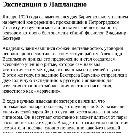
Экспедиция в Лапландию
Январь 1920 года ознаменовался для Барченко выступлением
на научной конференции, проходившей в Петроградском
Институте изучения мозга и психической деятельности,
ректором которого был знаменитейший физиолог Владимир
Бехтерев.
Академик, занимавшийся схожей деятельностью, уговорил
неординарного мистика на совместную работу. Александр
Васильевич принял его предложение и стал создателем
всеобщего учения о ритме, которое сам называл
«синтетическим методом, основанным на древней науке».
В этом же году, по заданию Бехтерева Барченко отправился в
двухгодичную экспедицию в русскую Лапландию для
изучения странного заболевания местного населения,
известного как «мерячение».
В ходе научных изысканий эзотерик выяснил, что
поражавшая лопарей болезнь, которую врачи XIX называли
«психической заразой», по сути, является коллективным
гипнозом. Он наступает спонтанно и может длиться от пары
часов до нескольких дней. В ходе этого загадочного действия
все жители посёлка, словно по велению какой-то высшей