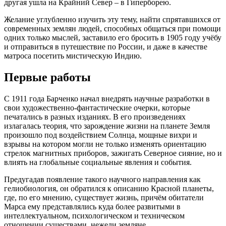
другая ушла на Крайний Север – в Гиперборею.
Желание углубленно изучить эту тему, найти спрятавшихся от
современных землян людей, способных общаться при помощи
одних только мыслей, заставило его бросить в 1905 году учёбу
и отправиться в путешествие по России, и даже в качестве
матроса посетить мистическую Индию.
Первые работы
С 1911 года Барченко начал внедрять научные разработки в
свои художественно-фантастические очерки, которые
печатались в разных изданиях. В его произведениях
излагалась теория, что зарождение жизни на планете Земля
произошло под воздействием Солнца, мощные вихри и
взрывы на котором могли не только изменять ориентацию
стрелок магнитных приборов, зажигать Северное сияние, но и
влиять на глобальные социальные явления и события.
Предугадав появление такого научного направления как
гелиобиология, он обратился к описанию Красной планеты,
где, по его мнению, существует жизнь, причём обитатели
Марса ему представлялись куда более развитыми в
интеллектуальном, психологическом и техническом
отношении существами, нежели земляне.