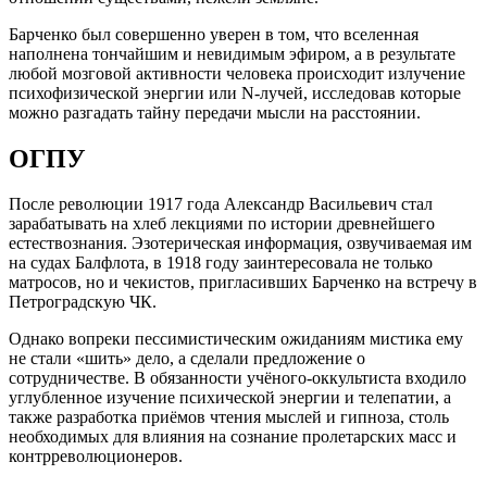
Барченко был совершенно уверен в том, что вселенная
наполнена тончайшим и невидимым эфиром, а в результате
любой мозговой активности человека происходит излучение
психофизической энергии или N-лучей, исследовав которые
можно разгадать тайну передачи мысли на расстоянии.
ОГПУ
После революции 1917 года Александр Васильевич стал
зарабатывать на хлеб лекциями по истории древнейшего
естествознания. Эзотерическая информация, озвучиваемая им
на судах Балфлота, в 1918 году заинтересовала не только
матросов, но и чекистов, пригласивших Барченко на встречу в
Петроградскую ЧК.
Однако вопреки пессимистическим ожиданиям мистика ему
не стали «шить» дело, а сделали предложение о
сотрудничестве. В обязанности учёного-оккультиста входило
углубленное изучение психической энергии и телепатии, а
также разработка приёмов чтения мыслей и гипноза, столь
необходимых для влияния на сознание пролетарских масс и
контрреволюционеров.