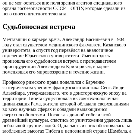
он не мог остаться вне поля зрения агентов специального
органа госбезопасности СССР – ОГПУ, которые сделали из
него своего штатного телепата.
Судьбоносная встреча
Мечтавший о карьере врача, Александр Васильевич в 1904
году стал слушателем медицинского факультета Казанского
университета, а спустя год перевёлся на аналогичное
отделение Юрьевского университета. Именно здесь
произошла его судьбоносная встреча с преподавателем
юриспруденции Александром Кривцовым, в корне
поменявшая его мировоззрение и течение жизни.
Профессор римского права поделился с Барченко
эзотерическим учением французского мистика Сент-Ив де
Альвейдра, утверждавшего, что в доисторическую эпоху на
территории Тибета существовала высокотехнологичная
цивилизация Рама, жители которой обладали сверхзнаниями
во всех научных сферах и обладали выдающимися
сверхспособностями. После загадочной гибели этой
древнейшей культуры, спастись от уничтожения удалось лишь
небольшой группе людей. Одна часть из них обосновалась на
заоблачных высотах Тибета в непознанной стране Шамбала, а