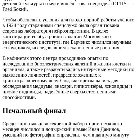
деятелей культуры и науки вошёл глава спецотдела ОГПУ —
Глеб Бокий.
Чтобы обеспечить условия для плодотворной работы учёного,
в 1924 году стараниями спецслужб была организована
секретная лаборатория нейроэнергетики. В целях
конспирации её обустроили в здании Московского
энергетического института, где Барченко числился научным
сотрудником, исследовавшим лекарственные растения.
В кабинетах этого центра проводились опыты по
исследованию биоэлектрических явлений в жизни клетки и
организма, а также разрабатывались интересные методики по
выявлению личностей, предрасположенных к
криптографическому делу. Сюда же приглашались для
обследования медиумы, знахари, гипнотизёры, ясновидцы и
прочие индивиды, наделённые сверхъестественными
способностями.
Печальный финал
Среди «постояльцев» секретной лаборатории несколько
месяцев числился и лопырьский шаман Иван Данилов,
умевший по фотографии определять, чем в данную минуту