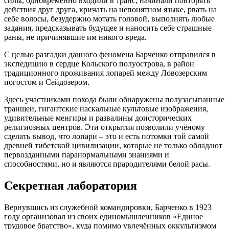
силы, одновременно входили в транс, начинали повторять
действия друг друга, кричать на непонятном языке, рвать на
себе волосы, безудержно мотать головой, выполнять любые
задания, предсказывать будущее и наносить себе страшные
раны, не причинявшие им никого вреда.
С целью разгадки данного феномена Барченко отправился в
экспедицию в сердце Кольского полуострова, в район
традиционного проживания лопарей между Ловозерским
погостом и Сейдозером.
Здесь участниками похода были обнаружены полузасыпанные
траншеи, гигантские наскальные культовые изображения,
удивительные менгиры и развалины доисторических
религиозных центров. Эти открытия позволили учёному
сделать вывод, что лопари – это и есть потомки той самой
древней тибетской цивилизации, которые не только обладают
первозданными паранормальными знаниями и
способностями, но и являются прародителями белой расы.
Секретная лаборатория
Вернувшись из служебной командировки, Барченко в 1923
году организовал из своих единомышленников «Единое
трудовое братство», куда помимо увлечённых оккультизмом