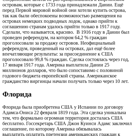
островам, которые с 1733 года принадлежали Дании. Ещё
перед Первой мировой войной они хотели купить острова,
так как были обеспокоены возможностью размещения на
островах немецких подводных лодок, однако прийти к
соглашению странам удалось прийти только в 1917 году.
Сделали, что называется, красиво. В 1916 году в Дании был
проведен референдум, на котором 64,2 % граждан
проголосовали за продажу островов. Неофициальный
референдум, проведенный на островах, дал ещё более
впечатляющие результаты: за присоединение к США
проголосовало 99,8 % граждан. Сделка состоялась через год,
17 января 1917 года. Америка выплатила Дании 25
миллионов долларов, что было сопоставимо с половиной
годового бюджета европейской страны. Американское
гражданство виргинцы начали получать только через 10 лет.
Флорида
Флорида была приобретена США у Испании по договору
Адамса-Ониса 22 февраля 1819 года. Эта сделка уникальна
тем, что формально огромная территория досталась США
бесплатно. Госсекретарь США Джон Куинси Адамс заключил
соглашение, по которому Америка обязывалась
выплатить оплатить претензии американских граждан к