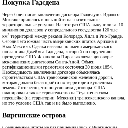
Покупка Гадсдена
Через 6 лет после заключения договора Гваделупо- Идальго
Мексике пришлось вновь пойти на значительные
территориальные уступки. На этот раз США выкупили за 10
миллионов долларов у сопредельного государства 120 тыс.
2
км
территорий между реками Колорадо, Хила и Рио-Гранде.
Сегодня это южная часть американских штатов Аризона и
Нью-Мексико. Сделка названа по имени американского
посланника Джеймса Гадсдена, который по поручению
президента США Франклина Пирса заключал договор с
мексиканских диктатором Санта-Аной. Обмен
ратификационными грамотами состоялся 30 июня 1854.
Необходимость заключения договора объяснялась
строительством США трансокеанской железной дороги,
которая должна была пройти по территории купленных
земель. Интересно, что по условиям договора США
планировали также строительство на Теуантепекском
перешейке (на территории Мексики) трансокеанского канала,
но это условие США так и не было выполнено.
Виргинские острова
Соединенные штаты не раз приценивались к Виргинским