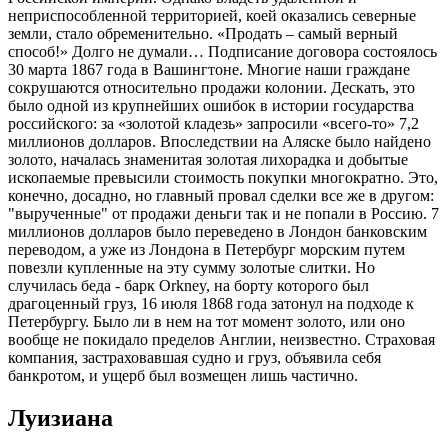
неприспособленной территорией, коей оказались северные
земли, стало обременительно. «Продать – самый верный
способ!» Долго не думали… Подписание договора состоялось
30 марта 1867 года в Вашингтоне. Многие наши граждане
сокрушаются относительно продажи колонии. Дескать, это
было одной из крупнейших ошибок в истории государства
российского: за «золотой кладезь» запросили «всего-то» 7,2
миллионов долларов. Впоследствии на Аляске было найдено
золото, началась знаменитая золотая лихорадка и добытые
ископаемые превысили стоимость покупки многократно. Это,
конечно, досадно, но главный провал сделки все же в другом:
"вырученные" от продажи деньги так и не попали в Россию. 7
миллионов долларов было переведено в Лондон банковским
переводом, а уже из Лондона в Петербург морским путем
повезли купленные на эту сумму золотые слитки. Но
случилась беда - барк Orkney, на борту которого был
драгоценный груз, 16 июля 1868 года затонул на подходе к
Петербургу. Было ли в нем на тот момент золото, или оно
вообще не покидало пределов Англии, неизвестно. Страховая
компания, застраховавшая судно и груз, объявила себя
банкротом, и ущерб был возмещен лишь частично.
Луизиана