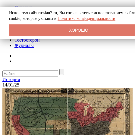
История
Биография
Используя сайт russian7.ru, Вы соглашаетесь с использованием файл
Криминал
cookie, которые указаны в
Политике конфиденциальности
Реклама на сайте
О сайте
ХОРОШО
Рекомендательные статьи
Тестостерон
Журналы
История
14/01/25