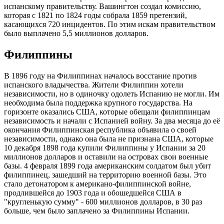
испанскому правительству. Вашингтон создал комиссию,
которая с 1821 по 1824 годы собрала 1859 претензий,
касающихся 720 инцидентов. По этим искам правительством
было выплачено 5,5 миллионов долларов.
Филиппины
В 1896 году на Филиппинах началось восстание против
испанского владычества. Жители Филиппин хотели
независимости, но в одиночку одолеть Испанию не могли. Им
необходима была поддержка крупного государства. На
горизонте оказались США, которые обещали филиппинцам
независимость и начали с Испанией войну. За два месяца до её
окончания Филиппинская республика объявила о своей
независимости, однако она была не признана США, которые
10 декабря 1898 года купили Филиппины у Испании за 20
миллионов долларов и оставили на островах свои военные
базы. 4 февраля 1899 года американским солдатом был убит
филиппинец, зашедший на территорию военной базы. Это
стало детонатором к американо-филиппинской войне,
продлившейся до 1903 года и обошедшейся США в
"кругленькую сумму" - 600 миллионов долларов, в 30 раз
больше, чем было заплачено за Филиппины Испании.