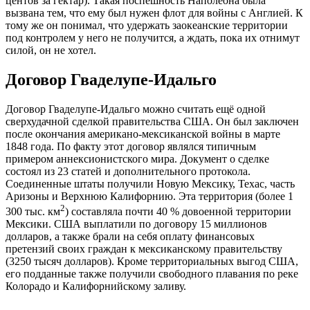
центов за гектар). Такая поспешность Наполеона была
вызвана тем, что ему был нужен флот для войны с Англией. К
тому же он понимал, что удержать заокеанские территории
под контролем у него не получится, а ждать, пока их отнимут
силой, он не хотел.
Договор Гваделупе-Идальго
Договор Гваделупе-Идальго можно считать ещё одной
сверхудачной сделкой правительства США. Он был заключен
после окончания американо-мексиканской войны в марте
1848 года. По факту этот договор являлся типичным
примером аннексионистского мира. Документ о сделке
состоял из 23 статей и дополнительного протокола.
Соединенные штаты получили Новую Мексику, Техас, часть
Аризоны и Верхнюю Калифорнию. Эта территория (более 1
2
300 тыс. км
) составляла почти 40 % довоенной территории
Мексики. США выплатили по договору 15 миллионов
долларов, а также брали на себя оплату финансовых
претензий своих граждан к мексиканскому правительству
(3250 тысяч долларов). Кроме территориальных выгод США,
его подданные также получили свободного плавания по реке
Колорадо и Калифорнийскому заливу.