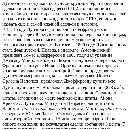
Луизианская покупка стала самой крупной территориальной
сделкой в истории. Благодаря ей США стали одной из
крупнейших стран мира. Луизианская покупка уникальна ещё
и тем, что она стала неожиданностью для США, её можно
назвать ещё и самой удачной сделкой в истории.
В 1731 году Луизина официально стала французской
колонией, через 30 лет, в ходе войны она перешла к испанцам,
но франкоговорящее население не желало смиряться с
испанским проекторатом. В итоге, в 1800 году Луизина вновь
стала французской. Правда, ненадолго. Американский
президент Томас Джефферсон в 1802 году дал указание
Джеймсу Монро и Роберту Ливингстону начать переговоры с
Францией о покупке Но­вого Орлеана и некоторых других
участков луизианских территорий. Сложно представить
удивление американцев, когда вместо продажи Нового
Орлеана Наполеон предложил Джефферсону купить всю
2
Луизиану целиком. Это была огромная территория (828 км
),
вдвое превосходившая по площади тогдашние Соединенные
штаты, сегодня на её месте расположены штаты Айова,
Арканзас, Луизиана, Миссури и Небраска, части штатов
Вайоминг, Канзас, Колорадо, Миннесота, Монтана, Оклахома,
Северная и Южная Дакота. Сумма сделки была просто
смехотворной и составила 15 миллионов долларов. Цена
одного акра земли по результатам сделки составила 3 цента (7