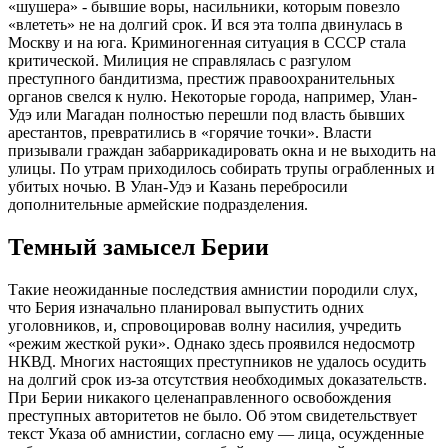
«шушера» - бывшие воры, насильники, которым повезло
«влететь» не на долгий срок. И вся эта толпа двинулась в
Москву и на юга. Криминогенная ситуация в СССР стала
критической. Милиция не справлялась с разгулом
преступного бандитизма, престиж правоохранительных
органов свелся к нулю. Некоторые города, например, Улан-
Удэ или Магадан полностью перешли под власть бывших
арестантов, превратились в «горячие точки». Власти
призывали граждан забаррикадировать окна и не выходить на
улицы. По утрам приходилось собирать трупы ограбленных и
убитых ночью. В Улан-Удэ и Казань перебросили
дополнительные армейские подразделения.
Темный замысел Берии
Такие неожиданные последствия амнистии породили слух,
что Берия изначально планировал выпустить одних
уголовников, и, спровоцировав волну насилия, учредить
«режим жесткой руки». Однако здесь проявился недосмотр
НКВД. Многих настоящих преступников не удалось осудить
на долгий срок из-за отсутствия необходимых доказательств.
При Берии никакого целенаправленного освобождения
преступных авторитетов не было. Об этом свидетельствует
текст Указа об амнистии, согласно ему — лица, осужденные