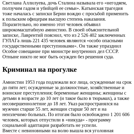
Светлана Аллилуева, дочь Сталина называла его «негодяем,
ползучим гадом и убийцей ее семьи». Катынская трагедия
тоже началась с записки Берии вождю с просьбой применить
к польским офицерам высшую степень наказания.
Поразительно, но именно этот человек объявил
широкомасштабную амнистию. В своей объяснительной
записке, Лаврентий пояснил, что из 2 526 402 заключенных
ГУЛАГа лишь 221 435 человек являются «особо опасными
государственными преступниками». Он также упразднил
Особое совещание при министре внутренних дел СССР.
Отныне никто не мог быть осужден без решения суда.
Криминал на прогулке
Амнистии 1953 года подлежали все лица, осужденные на срок
до пяти лет; осужденные за должностные, хозяйственные и
воинские преступления; беременные женщины; женщины с
детьми в возрасте до 10 лет (и такое было в тюрьмах), а также
несовершеннолетние до 18 лет. Указ распространялся на
мужчин старше 55 лет, женщин старше 50 лет и на
неизлечимо больных. По итогам было освобождено 1 201 606
человек, которых отпустили в «никуда» - программу
социальной адаптации разработать не успели.
Вместе с невиновными на волю вышла вся уголовная