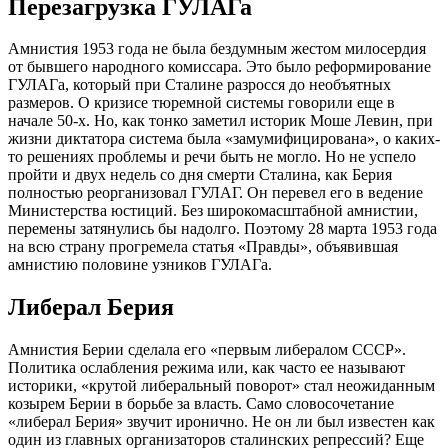
Перезагрузка ГУЛАГа
Амнистия 1953 года не была бездумным жестом милосердия
от бывшего народного комиссара. Это было реформирование
ГУЛАГа, который при Сталине разросся до необъятных
размеров. О кризисе тюремной системы говорили еще в
начале 50-х. Но, как тонко заметил историк Моше Левин, при
жизни диктатора система была «замумифицирована», о каких-
то решениях проблемы и речи быть не могло. Но не успело
пройти и двух недель со дня смерти Сталина, как Берия
полностью реорганизовал ГУЛАГ. Он перевел его в ведение
Министерства юстиций. Без широкомасштабной амнистии,
перемены затянулись бы надолго. Поэтому 28 марта 1953 года
на всю страну прогремела статья «Правды», объявившая
амнистию половине узников ГУЛАГа.
Либерал Берия
Амнистия Берии сделала его «первым либералом СССР».
Политика ослабления режима или, как часто ее называют
историки, «крутой либеральный поворот» стал неожиданным
козырем Берии в борьбе за власть. Само словосочетание
«либерал Берия» звучит иронично. Не он ли был известен как
один из главных организаторов сталинских репрессий? Еще