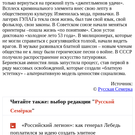
только вернуться на прежний путь «джентльменов удачи».
Всплеск криминального элемента внес свою лепту в
общественную культуру. Изменилась мода, привычки. В
лагерях ГУЛАГа текла своя жизнь, был там свой язык, свой
фольклор, свои законы. В Советском союзе начали меняться
ориентиры –пошла жизнь «по понятиям». Свои устои
диктовало «холодное лето 53 года». В милиционерах, которые
не могли справиться с разгулявшейся толпой, начали видеть
врагов. В музыке развивался блатной шансон – новым членам
общества не к лицу были героические песни о войне. В СССР
получило распространение искусство татуировки.
Бериевская амнистия лишь запустила процесс, став первой в
ряду массовых освобождений, которые создали «блатную
эстетику» - альтернативную модель ценностям социализма.
Источник:
©
Русская Семерка
Читайте также: выбор редакции "
Русской
Cемёрки
"
«Российский легион»: как генерал Лебедь
поплатился за идею создать элитное