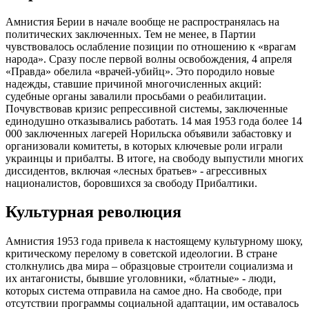
Амнистия Берии в начале вообще не распространялась на
политических заключенных. Тем не менее, в Партии
чувствовалось ослабление позиции по отношению к «врагам
народа». Сразу после первой волны освобождения, 4 апреля
«Правда» обелила «врачей-убийц». Это породило новые
надежды, ставшие причиной многочисленных акций:
судебные органы завалили просьбами о реабилитации.
Почувствовав кризис репрессивной системы, заключенные
единодушно отказывались работать. 14 мая 1953 года более 14
000 заключенных лагерей Норильска объявили забастовку и
организовали комитеты, в которых ключевые роли играли
украинцы и прибалты. В итоге, на свободу выпустили многих
диссидентов, включая «лесных братьев» - агрессивных
националистов, боровшихся за свободу Прибалтики.
Культурная революция
Амнистия 1953 года привела к настоящему культурному шоку,
критическому перелому в советской идеологии. В стране
столкнулись два мира – образцовые строители социализма и
их антагонисты, бывшие уголовники, «блатные» - люди,
которых система отправила на самое дно. На свободе, при
отсутствии программы социальной адаптации, им оставалось