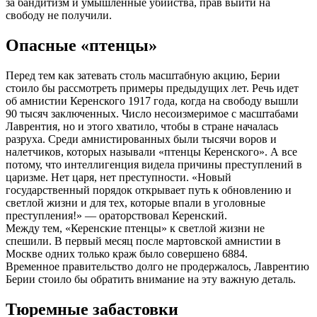
за бандитизм и умышленные убийства, прав выйти на
свободу не получили.
Опасные «птенцы»
Перед тем как затевать столь масштабную акцию, Берии
стоило бы рассмотреть примеры предыдущих лет. Речь идет
об амнистии Керенского 1917 года, когда на свободу вышли
90 тысяч заключенных. Число несоизмеримое с масштабами
Лаврентия, но и этого хватило, чтобы в стране началась
разруха. Среди амнистированных были тысячи воров и
налетчиков, которых называли «птенцы Керенского». А все
потому, что интеллигенция видела причины преступлений в
царизме. Нет царя, нет преступности. «Новый
государственный порядок открывает путь к обновлению и
светлой жизни и для тех, которые впали в уголовные
преступления!» — ораторствовал Керенский.
Между тем, «Керенские птенцы» к светлой жизни не
спешили. В первый месяц после мартовской амнистии в
Москве одних только краж было совершено 6884.
Временное правительство долго не продержалось, Лаврентию
Берии стоило бы обратить внимание на эту важную деталь.
Тюремные забастовки