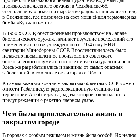
производят высокообогащенный уран, необходимый для
производства ядерного оружия; в Челябинске-65,
специализирующемся на выработке радиоактивных изотопов;
в Снежинске, где появилась на свет мощнейшая термоядерная
бомба «Кузькина-мать».
В 1950-х СССР, обеспокоенный производством на Западе
биологического оружия, начинает изучение последствий его
применения на базе учрежденного в 1954 году НИИ
санитарии Минобороны СССР. Впоследствии здесь было
налажено промышленное производство советского
биологического оружия на основе вируса натуральной оспы.
Здесь же разрабатывались и вакцины от самых опасных
заболеваний, в том числе от лихорадки Эбола.
К самым важным военным закрытым объектам СССР можно
отнести Габалинскую радиолокационную станцию на
территории Азербайджана, задача которой заключалась в
предупреждении о ракетно-ядерном ударе.
Чем была привлекательна жизнь в
закрытом городе
В городах с особым режимом и жизнь была особой. Их нельзя