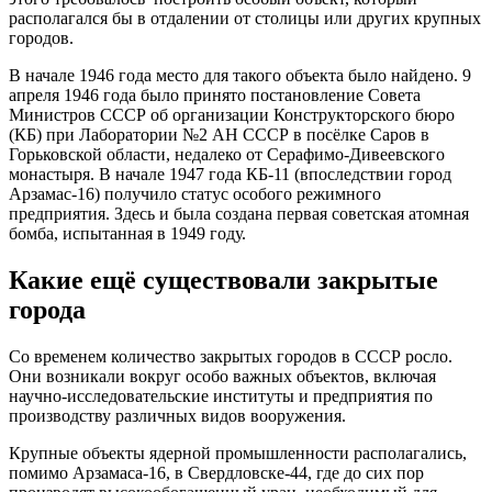
располагался бы в отдалении от столицы или других крупных
городов.
В начале 1946 года место для такого объекта было найдено. 9
апреля 1946 года было принято постановление Совета
Министров СССР об организации Конструкторского бюро
(КБ) при Лаборатории №2 АН СССР в посёлке Саров в
Горьковской области, недалеко от Серафимо-Дивеевского
монастыря. В начале 1947 года КБ-11 (впоследствии город
Арзамас-16) получило статус особого режимного
предприятия. Здесь и была создана первая советская атомная
бомба, испытанная в 1949 году.
Какие ещё существовали закрытые
города
Со временем количество закрытых городов в СССР росло.
Они возникали вокруг особо важных объектов, включая
научно-исследовательские институты и предприятия по
производству различных видов вооружения.
Крупные объекты ядерной промышленности располагались,
помимо Арзамаса-16, в Свердловске-44, где до сих пор