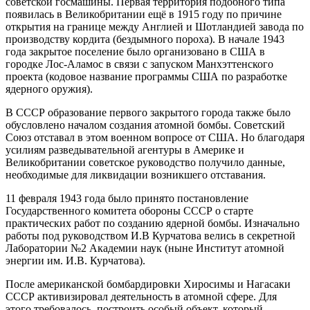
советской госмашины. Первая территория подобного типа
появилась в Великобритании ещё в 1915 году по причине
открытия на границе между Англией и Шотландией завода по
производству кордита (бездымного пороха). В начале 1943
года закрытое поселение было организовано в США в
городке Лос-Аламос в связи с запуском Манхэттенского
проекта (кодовое название программы США по разработке
ядерного оружия).
В СССР образование первого закрытого города также было
обусловлено началом создания атомной бомбы. Советский
Союз отставал в этом военном вопросе от США. Но благодаря
усилиям разведывательной агентуры в Америке и
Великобритании советское руководство получило данные,
необходимые для ликвидации возникшего отставания.
11 февраля 1943 года было принято постановление
Государственного комитета обороны СССР о старте
практических работ по созданию ядерной бомбы. Изначально
работы под руководством И.В Курчатова велись в секретной
Лаборатории №2 Академии наук (ныне Институт атомной
энергии им. И.В. Курчатова).
После американской бомбардировки Хиросимы и Нагасаки
СССР активизировал деятельность в атомной сфере. Для
этого требовалось построить особый объект, который