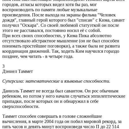
городов, атласы которых видел хотя бы раз, мог
воспроизводить по памяти любые музыкальные
произведения. После выхода на экраны фильма "Человек
дождя", главный герой которого был "списан" с Кима, савант
получил "Оскара". Со своей любимой статуэткой он после
этого не расставался, постоянно носил её с собой.
При всех своих способностях, у Кима Пика абсолютно
отсутствовало абстрактное мышление (он не был способен
понимать простейшие поговорки), а также была не развита
координация движений. Так, ходить Ким научился гораздо
позднее, чем читать - в четыре года.
3
Дэниел Таммет
Суперсила: математические и языковые способности.
Даниэль Таммет не всегда был савантом. Он рос обычным
ребенком, но потом у него начали случаться эппилептические
припадки, после которых он и обнаружил в себе
сверхспособности.
Таммет способен совершать в голове сложнейшие
вычисления, в марте 2004 года он побил мировой рекорд, за
пять часов и девять минут воспроизведя число П до 22 514