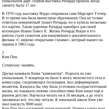
уникальном даре. Первая выставка Ричарда прошла, когда
саванту было 17 лет.
В 1970 году выставку Воуро открывала сама Маргарет Тэтчер.
В то время она была министром образования. Она не только
отметила невероятный талант Ричарда, но и купила несколько
его картин. Также картины Ричарда приобрел для своей
коллекции Иоанн Павел II. Жизнь Ричарда Воуро и его
работы стали сюжетом для нашумевшего документального
фильма «С широко открытыми глазами», который вышел на
экраны в 1983 году.
2
Ким Пик
Суперсила: память.
Друзья называли Кима "кимпьютер". Родился он уже
уникальным. У младенца не было в мозгу мозолистого тела и
комиссуры, соединяющих полушария, был деформирован
мозжечок. Казалось бы, ему была уготована полурастительная
жизнь, но поражать своими способностями Ким начал ещё в
раннем детстве. Научился читать он в 16 месяцев, а до этого
запоминал всё, что ему читали. К начальной школе Ким уже
знал наизусть 9000 книг.
Ким Пик был настоящей энциклопедией. Помнил карты всех