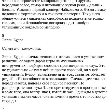
что он в совершенстве копировал разговоры других,
передавая голос, тембр и интонацию чужой речи. Дальше -
больше. Услышав первый концерт Чайковского, Лесли Лемке
подошел к фортепиано и в точности повторил. Так у него
обнаружилась уникальная способность подражать не только
голосам, но и безошибочно воспроизводить любую
услышанную когда-либо мелодию.
6
Эллен Будро
Суперсила: эхолокация.
Эллен Будро - слепая женщина с отставанием в умственном
развитии, обладает даром игры на музыкальных
инструментах, подбирая сложные произведения на слух. Это
не удивительно - слух у неё не просто хороший, он у неё
уникальный. Будро - единственная из всех савантов обладает
редчайшей способностью к эхолокации. Слепая с детства, она
передвигается, напевая себе под нос песенку. По
распространению звука Эллен ориентируется в пространстве.
Кроме того, она всегда знает, который час. Однажды в детстве
услышав тиканье часов, она запомнила время с точностью до
секунды.
7