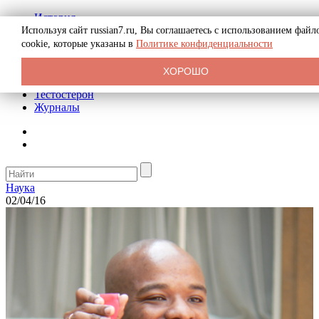
История
Биография
Используя сайт russian7.ru, Вы соглашаетесь с использованием файл
Криминал
cookie, которые указаны в
Политике конфиденциальности
Реклама на сайте
О сайте
ХОРОШО
Рекомендательные статьи
Тестостерон
Журналы
Наука
02/04/16