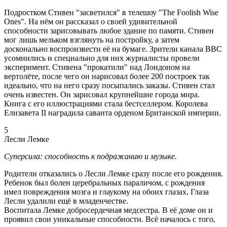
Подростком Стивен "засветился" в телешоу "The Foolish Wise
Ones". На нём он рассказал о своей удивительной
способности зарисовывать любое здание по памяти. Стивен
мог лишь мельком взглянуть на постройку, а затем
досконально воспроизвести её на бумаге. Зрители канала BBC
усомнились и специально для них журналисты провели
эксперимент. Стивена "прокатили" над Лондоном на
вертолёте, после чего он нарисовал более 200 построек так
идеально, что на него сразу посыпались заказы. Стивен стал
очень известен. Он зарисовал крупнейшие города мира.
Книга с его иллюстрациями стала бестселлером. Королева
Елизавета II наградила саванта орденом Британской империи.
5
Лесли Лемке
Суперсила: способность к подражанию и музыке.
Родители отказались о Лесли Лемке сразу после его рождения.
Ребенок был болен церебральных параличом, с рождения
имел повреждения мозга и глаукому на обоих глазах. Глаза
Лесли удалили ещё в младенчестве.
Воспитала Лемке добросердечная медсестра. В её доме он и
проявил свои уникальные способности. Всё началось с того,