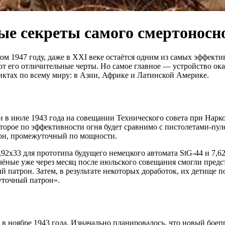
е секреты самого смертоносно
ом 1947 году, даже в XXI веке остаётся одним из самых эффект
от его отличительные черты. Но самое главное — устройство ока
иктах по всему миру: в Азии, Африке и Латинской Америке.
 в июле 1943 года на совещании Технического совета при Нарк
которое по эффективности огня будет сравнимо с пистолетами-пу
трон, промежуточный по мощности.
92х33 для прототипа будущего немецкого автомата StG-44 и 7,6
чёные уже через месяц после июльского совещания смогли предс
 патрон. Затем, в результате некоторых доработок, их детище п
уточный патрон».
в ноябре 1943 года. Изначально планировалось, что новый боепр