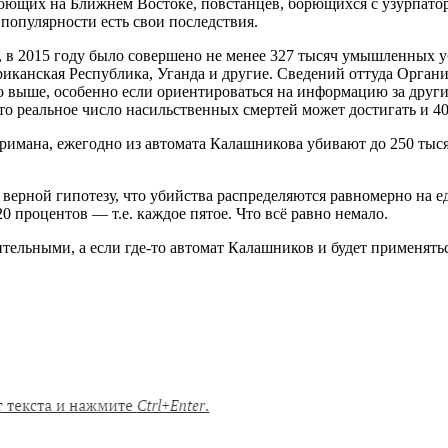
 воющих на Ближнем Востоке, повстанцев, борющихся с узурпато
популярности есть свои последствия.
в 2015 году было совершено не менее 327 тысяч умышленных уби
риканская Республика, Уганда и другие. Сведений оттуда Орган
 выше, особенно если ориентироваться на информацию за другие
что реальное число насильственных смертей может достигать и 40
римана, ежегодно из автомата Калашникова убивают до 250 тыся
 верной гипотезу, что убийства распределяются равномерно на 
0 процентов — т.е. каждое пятое. Что всё равно немало.
ительными, а если где-то автомат Калашников и будет применятьс