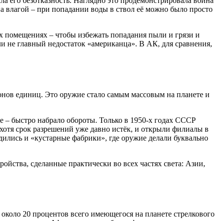
ла его безотказность. Наглядно это продемонстрировала война
а влагой – при попадании воды в ствол её можно было просто
ых помещениях – чтобы избежать попадания пыли и грязи и
ли не главный недостаток «американца». В АК, для сравнения,
онов единиц. Это оружие стало самым массовым на планете и
ое – быстро набрало обороты. Только в 1950-х годах СССР
хотя срок разрешений уже давно истёк, и открыли филиалы в
одились и «кустарные фабрики», где оружие делали буквально
ойства, сделанные практически во всех частях света: Азии,
 около 20 процентов всего имеющегося на планете стрелкового