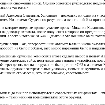
ощения снабжения войск. Однако советское руководство позднее
звание «автомат».
ный Алексеем Судаевым. Условным – поскольку ни один из участ
ниям. Но автомат Судаева по результатам испытаний был призн
 в котором впервые принял участие проект Михаила Калашников
 на доводку автомата, после получения которого он представил
вки Холека и того же АС-44. Однако на это военные были готов
другие вещи. Так, переработанный автомат Калашникова оказался
наоборот, не было проблем, зато много нареканий было к надёжн
временным оружием, комиссия в итоге сделала выбор в пользу А
жение советских войск поступили два варианта устройства: под 
ё через десять лет на вооружение был принят «7,62 мм автома
отказы оружия в экстремальных условиях, повысили кучность и
еньшена его масса и, что немаловажно, себестоимость.
ыми и до сих пор используются в современных конфликтах. Отч
вном – техническими возможностями этого оружия.