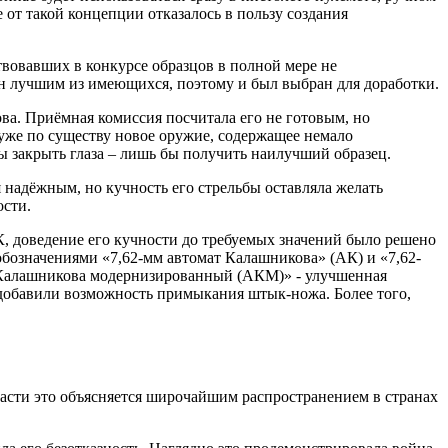
 от такой концепции отказалось в пользу создания
вовавших в конкурсе образцов в полной мере не
ан лучшим из имеющихся, поэтому и был выбран для доработки.
а. Приёмная комиссия посчитала его не готовым, но
 уже по существу новое оружие, содержащее немало
ы закрыть глаза – лишь бы получить наилучший образец.
 надёжным, но кучность его стрельбы оставляла желать
ости.
К, доведение его кучности до требуемых значений было решено
обозначениями «7,62-мм автомат Калашникова» (АК) и «7,62-
т Калашникова модернизированный (АКМ)» - улучшенная
 добавили возможность примыкания штык-ножа. Более того,
асти это объясняется широчайшим распространением в странах