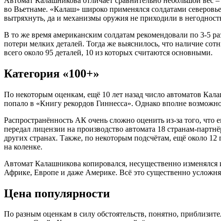
Автомат Калашникова отличает сравнительно небольшой вес – в
во Вьетнаме. «Калаш» широко применялся солдатами северовье
вытряхнуть, да и механизмы оружия не приходили в негодность
В то же время американским солдатам рекомендовали по 3-5 ра
потери мелких деталей. Тогда же выяснилось, что наличие сот
всего около 95 деталей, 10 из которых считаются основными.
Категория «100+»
По некоторым оценкам, ещё 10 лет назад число автоматов Кал
попало в «Книгу рекордов Гиннесса». Однако вполне возможно,
Распространённость АК очень сложно оценить из-за того, что е
передал лицензии на производство автомата 18 странам-партн
других странах. Также, по некоторым подсчётам, ещё около 12
на коленке.
Автомат Калашникова копировался, несущественно изменялся и 
Африке, Европе и даже Америке. Всё это существенно усложня
Цена популярности
По разным оценкам в силу обстоятельств, понятно, приблизит