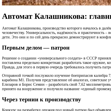
Автомат Калашникова: главны
Автомат Калашникова, производство которого началось в далёк
человечеству. Универсальность, надёжность и практичность – в
дети. Это они и по сей день прекрасно демонстрируют в конфл
Первым делом — патрон
Решение о создании «универсального солдата» в СССР приняли
поставлена предельно конкретная: разработать такое оружие, 
Правда, для этого в первую очередь требовалось получить па
Отправной точкой послужило изучение боеприпасов калибра 7,
карабина M1. Получив представление об аналогах, советские у
Елизаров и Борис Семин – разработать свой 7,62 миллиметровый
принято на вооружение и получило название «единый промеж
Через тернии к производству
Конкурс на разработку оружия под новый патрон был объявлен 