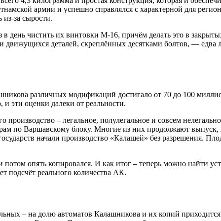
сего 4,3 килограмма и простая конструкция, которая и обеспечи
тнамской армии и успешно справлялся с характерной для регион
 из-за сырости.
з в день чистить их винтовки M-16, причём делать это в закрыт
ни движущихся деталей, скреплённых десятками болтов, — едва 
ашникова различных модификаций достигало от 70 до 100 милли
 и эти оценки далеки от реальности.
го производство – легальное, полулегальное и совсем нелегальн
ёрам по Варшавскому блоку. Многие из них продолжают выпуск, 
 государств начали производство «Калашей» без разрешения. Пл
потом опять копировался. И как итог – теперь можно найти устр
ет подсчёт реального количества АК.
ельных – на долю автоматов Калашникова и их копий приходится