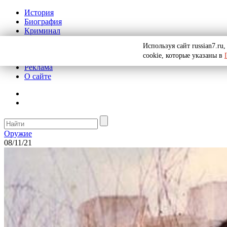
История
Биография
Криминал
СССР
Используя сайт russian7.r
Тайны
cookie, которые указаны в
Рекомендации
Реклама
О сайте
Оружие
08/11/21