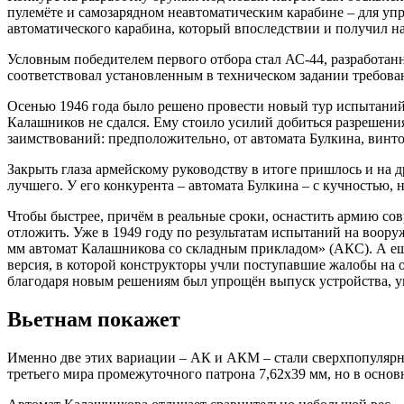
пулемёте и самозарядном неавтоматическим карабине – для упр
автоматического карабина, который впоследствии и получил на
Условным победителем первого отбора стал АС-44, разработан
соответствовал установленным в техническом задании требова
Осенью 1946 года было решено провести новый тур испытаний,
Калашников не сдался. Ему стоило усилий добиться разрешения
заимствований: предположительно, от автомата Булкина, винто
Закрыть глаза армейскому руководству в итоге пришлось и на 
лучшего. У его конкурента – автомата Булкина – с кучностью, 
Чтобы быстрее, причём в реальные сроки, оснастить армию со
отложить. Уже в 1949 году по результатам испытаний на воору
мм автомат Калашникова со складным прикладом» (АКС). А ещ
версия, в которой конструкторы учли поступавшие жалобы на 
благодаря новым решениям был упрощён выпуск устройства, ум
Вьетнам покажет
Именно две этих вариации – АК и АКМ – стали сверхпопулярн
третьего мира промежуточного патрона 7,62х39 мм, но в осно