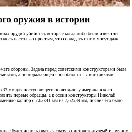
го оружия в истории
ивных орудий убийства, которые когда-либо были известны
залось настолько простым, что совладать с ним могут даже
омате обороны. Задача перед советскими конструкторами была
лемётами, а по поражающей способности – с винтовками.
2х33 мм для поступающего по ленд-лизу американского
тавить первые образцы, а к осени конструкторы Николай
оменяло калибр с 7,62х41 мм на 7,62х39 мм, после чего было
ипас будет использоваться сразу в пистолете-пулемёте, ручном