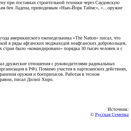
ену при поставках строительной техники через Саудовскую
словам бен Ладена, приводимым «Нью-Йорк Таймс», «…оружие
ода американского еженедельника «The Nation» писал, что
авкой в ряды афганских моджахедов неафганских добровольцев,
 стран было «командировано» порядка 30 тысяч человек и с
вал дружеские отношения с руководителями радикальных
рганизация в РФ). Помимо участия в партизанских действиях,
ранения оружия и боеприпасов. Работая в тесном
Аравии, писал Дилип Хиро.
Источник:
©
Русская Семерка