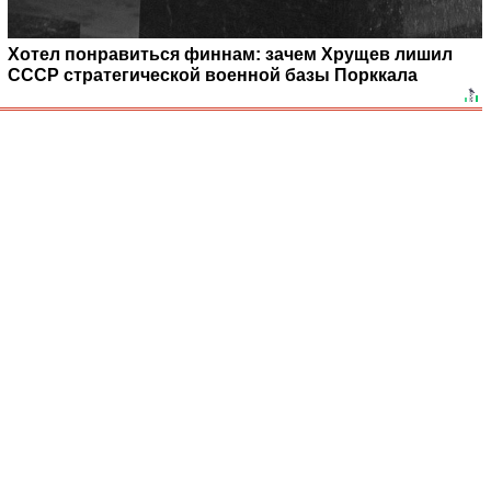
Хотел понравиться финнам: зачем Хрущев лишил
СССР стратегической военной базы Порккала