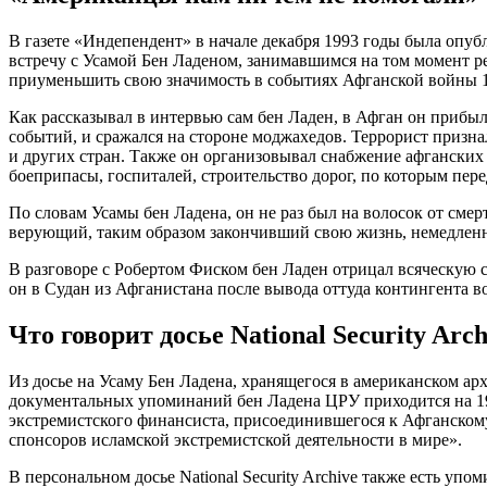
В газете «Индепендент» в начале декабря 1993 годы была опуб
встречу с Усамой Бен Ладеном, занимавшимся на том момент р
приуменьшить свою значимость в событиях Афганской войны 1
Как рассказывал в интервью сам бен Ладен, в Афган он прибы
событий, и сражался на стороне моджахедов. Террорист призна
и других стран. Также он организовывал снабжение афганских
боеприпасы, госпиталей, строительство дорог, по которым пер
По словам Усамы бен Ладена, он не раз был на волосок от смер
верующий, таким образом закончивший свою жизнь, немедленн
В разговоре с Робертом Фиском бен Ладен отрицал всяческую 
он в Судан из Афганистана после вывода оттуда контингента 
Что говорит досье National Security Arch
Из досье на Усаму Бен Ладена, хранящегося в американском арх
документальных упоминаний бен Ладена ЦРУ приходится на 19
экстремистского финансиста, присоединившегося к Афганском
спонсоров исламской экстремистской деятельности в мире».
В персональном досье National Security Archive также есть у