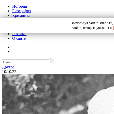
История
Биография
Криминал
СССР
Используя сайт russian7.r
Тайны
cookie, которые указаны в
Рекомендации
Реклама
О сайте
Другое
10/10/22