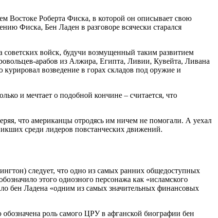
нем Востоке Роберта Фиска, в которой он описывает свою
нию Фиска, Бен Ладен в разговоре всячески старался
та советских войск, будучи возмущенный таким развитием
бровольцев-арабов из Алжира, Египта, Ливии, Кувейта, Ливана
 курировал возведение в горах складов под оружие и
олько и мечтает о подобной кончине – считается, что
еряя, что американцы отродясь им ничем не помогали. А уехал
зникших среди лидеров повстанческих движений.
ашингтон) следует, что одно из самых ранних общедоступных
бозначило этого одиозного персонажа как «исламского
ало бен Ладена «одним из самых значительных финансовых
о обозначена роль самого ЦРУ в афганской биографии бен