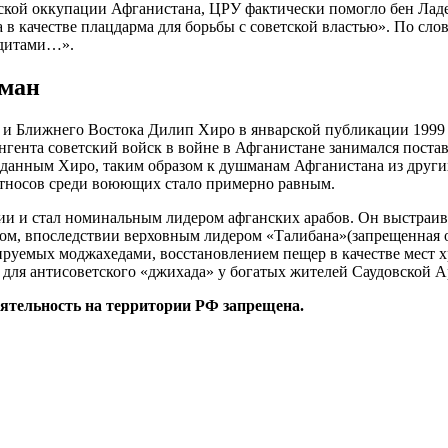
етской оккупации Афганистана, ЦРУ фактически помогло бен Лад
а в качестве плацдарма для борьбы с советской властью». По 
удитами…».
ьман
и Ближнего Востока Дилип Хиро в январской публикации 1999 г
ингента советский войск в войне в Афганистане занимался пост
данным Хиро, таким образом к душманам Афганистана из других
этносов среди воюющих стало примерно равным.
вии и стал номинальным лидером афганских арабов. Он выстраи
ом, впоследствии верховным лидером «Талибана»(запрещенная о
ируемых моджахедами, восстановлением пещер в качестве мест х
а для антисоветского «джихада» у богатых жителей Саудовской 
еятельность на территории РФ запрещена.