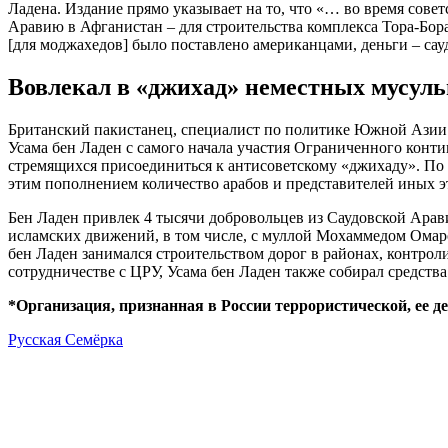
Ладена. Издание прямо указывает на то, что «… во время сов
Аравию в Афганистан – для строительства комплекса Тора-Бор
[для моджахедов] было поставлено американцами, деньги – са
Вовлекал в «джихад» неместных мусул
Британский пакистанец, специалист по политике Южной Азии 
Усама бен Ладен с самого начала участия Ограниченного конт
стремящихся присоединиться к антисоветскому «джихаду». По 
этим пополнением количество арабов и представителей иных 
Бен Ладен привлек 4 тысячи добровольцев из Саудовской Ара
исламских движений, в том числе, с муллой Мохаммедом Омар
бен Ладен занимался строительством дорог в районах, контрол
сотрудничестве с ЦРУ, Усама бен Ладен также собирал средств
*Организация, признанная в России террористической, ее д
Русская Семёрка