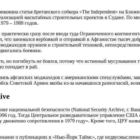
ликована статья британского собкора «The Independent» на Ближ
еализацией масштабных строительных проектов в Судане. По мне
979 – 1988 годов.
л практически сразу после ввода туда Ограниченного континген
л, что занимался вербовкой и отправкой в Афганистан тысяч до
 моджахедов оружием и строительной техникой, непосредственно
едвигались боевики.
ти, но погибнуть не боялся, потому что истинный мусульманин т
о попадает в рай.
связь афганских моджахедов с американскими спецслужбами, зав
войск Советской Армии якобы из-за начавшихся разногласий, во
ive
иве национальной безопасности (National Security Archive, г. В
96 год. Тогда Центральное разведывательное управление США о
у движению сопротивления в 1979 году». Кроме того, ЦРУ назв
поминание о публикациях в «Нью-Йорк Таймс», где недвусмысленн