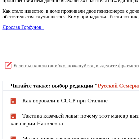
происшествия немедленно выехали 24 спасателя на 4 единицах
Как стало известно, в доме проживали двое пенсионеров с до
обстоятельства случившегося. Кому принадлежал беспилотник, 
Ярослав Горбунов
Читайте также: выбор редакции "
Русской Cемёрк
Как воровали в СССР при Сталине
Тактика казачьей лавы: почему этот маневр вы
кавалерии Наполеона
Медведицкая гряда: почему геологи до сих пор 