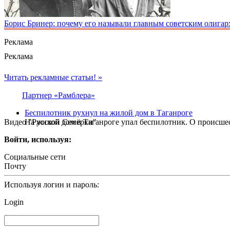
Борис Бринер: почему его называли главным советским олигар
Реклама
Реклама
Читать рекламные статьи! »
Партнер «Рамблера»
Беспилотник рухнул на жилой дом в Таганроге
Видео "Русской Семёрки"
На жилой дом в Таганроге упал беспилотник. О происшес
Войти, используя:
Социальные сети
Почту
Используя логин и пароль:
Login