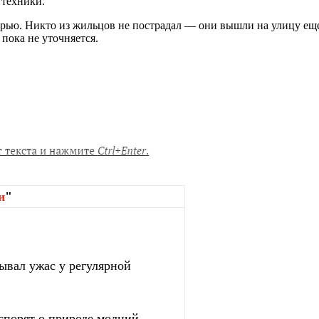
 техники.
черью. Никто из жильцов не пострадал — они вышли на улицу ещ
пока не уточняется.
и
"
зывал ужас у регулярной
спорят о природе молний,