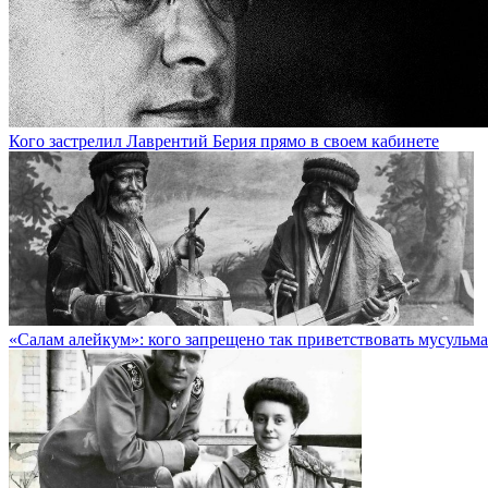
Кого застрелил Лаврентий Берия прямо в своем кабинете
«Салам алейкум»: кого запрещено так приветствовать мусульм