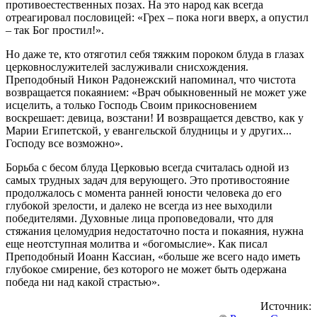
противоестественных позах. На это народ как всегда
отреагировал пословицей: «Грех – пока ноги вверх, а опустил
– так Бог простил!».
Но даже те, кто отяготил себя тяжким пороком блуда в глазах
церковнослужителей заслуживали снисхождения.
Преподобный Никон Радонежский напоминал, что чистота
возвращается покаянием: «Врач обыкновенный не может уже
исцелить, а только Господь Своим прикосновением
воскрешает: девица, возстани! И возвращается девство, как у
Марии Египетской, у евангельской блудницы и у других...
Господу все возможно».
Борьба с бесом блуда Церковью всегда считалась одной из
самых трудных задач для верующего. Это противостояние
продолжалось с момента ранней юности человека до его
глубокой зрелости, и далеко не всегда из нее выходили
победителями. Духовные лица проповедовали, что для
стяжания целомудрия недостаточно поста и покаяния, нужна
еще неотступная молитва и «богомыслие». Как писал
Преподобный Иоанн Кассиан, «больше же всего надо иметь
глубокое смирение, без которого не может быть одержана
победа ни над какой страстью».
Источник: