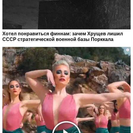
Хотел понравиться финнам: зачем Хрущев лишил
СССР стратегической военной базы Порккала
i