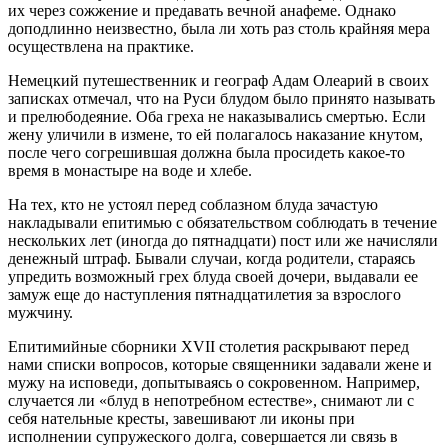
их через сожжение и предавать вечной анафеме. Однако
доподлинно неизвестно, была ли хоть раз столь крайняя мера
осуществлена на практике.
Немецкий путешественник и географ Адам Олеарий в своих
записках отмечал, что на Руси блудом было принято называть
и прелюбодеяние. Оба греха не наказывались смертью. Если
жену уличили в измене, то ей полагалось наказание кнутом,
после чего согрешившая должна была просидеть какое-то
время в монастыре на воде и хлебе.
На тех, кто не устоял перед соблазном блуда зачастую
накладывали епитимью с обязательством соблюдать в течение
нескольких лет (иногда до пятнадцати) пост или же начисляли
денежный штраф. Бывали случаи, когда родители, стараясь
упредить возможный грех блуда своей дочери, выдавали ее
замуж еще до наступления пятнадцатилетия за взрослого
мужчину.
Епитимийные сборники XVII столетия раскрывают перед
нами списки вопросов, которые священники задавали жене и
мужу на исповеди, допытываясь о сокровенном. Например,
случается ли «блуд в непотребном естестве», снимают ли с
себя нательные кресты, завешивают ли иконы при
исполнении супружеского долга, совершается ли связь в