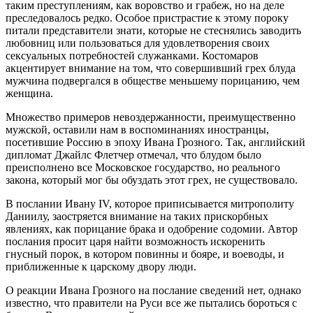
таким преступлениям, как воровство и грабеж, но на деле
преследовалось редко. Особое пристрастие к этому пороку
питали представители знати, которые не стеснялись заводить
любовниц или пользоваться для удовлетворения своих
сексуальных потребностей служанками. Костомаров
акцентирует внимание на том, что совершивший грех блуда
мужчина подвергался в обществе меньшему порицанию, чем
женщина.
Множество примеров невоздержанности, преимущественно
мужской, оставили нам в воспоминаниях иностранцы,
посетившие Россию в эпоху Ивана Грозного. Так, английский
дипломат Джайлс Флетчер отмечал, что блудом было
преисполнено все Московское государство, но реального
закона, который мог бы обуздать этот грех, не существовало.
В послании Ивану IV, которое приписывается митрополиту
Даниилу, заостряется внимание на таких прискорбных
явлениях, как порицание брака и одобрение содомии. Автор
послания просит царя найти возможность искоренить
гнусный порок, в котором повинны и бояре, и воеводы, и
приближенные к царскому двору люди.
О реакции Ивана Грозного на послание сведений нет, однако
известно, что правители на Руси все же пытались бороться с