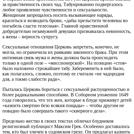
за нравственность своих чад. Табуированию подвергалось
любое проявление чувственности и сексуальности.
Женщинам запрещалось носить вызывающие наряды,
краситься и возводить брови, «дабы прельстити человекы во
погыбель сласти телесныя». Главной нравственной
добродетелью незамужней девушки признавалась невинность,
а жены – верность супругу.
Сексуальные отношения Церковь запретить, конечно, не
могла, но ограничила их рамками законного брака. При этом
интимная связь мужа и жены должна была происходить
только в одной позе – «миссионерской». На позицию «стоя»
было наложено строжайшее табу. Забеременеть в ней было,
как полагалось, сложно, поэтому ее считали «не чадородия
для, а токмо слабости ради».
Пыталась Церковь бороться с сексуальной распущенностью и
более радикальными способами. В Соборном уложении 1649
года говорилось, что тех жен, которые в блуде приживут детей
«казнить смертию безо всякия пощады» – чтобы другим не
повадно было совершать такого «скверного дела».
Предельно жестко в своих текстах обличал блудников
религиозный публицист Максим Грек. Особенно доставалось
тем, кто был уличен в содомском грехе. Он предлагал казнить