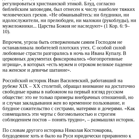
регулироваться христианской этикой. Блуд, согласно
библейским заповедям, был отнесен к числу наиболее тяжких
человеческих грехов. «Не обманывайтесь: ни блудники, ни
идолослужители, ни прелюбодеи, ни малокии (рукоблуды), ни
мужеложники... Царства Божия не наследуют» (1 Кор. 6: 9–
10).
Впрочем, угроза быть отверженным самим Господом не
останавливала любителей плотских утех. С особой силой
любовные страсти разгорались в ночь на Ивана Купалу. В
церковных документах фиксировались «богопротивные
игрища», в которых «есть мужем и отроком великое падение
на женское и девичье шатание».
Российский историк Иван Василевский, работавший на
рубеже XIX – XX столетий, обращал внимание на достаточно
свободные нравы в набожном на первый взгляд русском
обществе: это не только примеры внебрачных отношений, но
и случаи закладывания жен во временное пользование, и
блудное сожительство с сестрами, матерями и дочерями. «Как
совмещались эти черты с богомольностью и строгим
соблюдением постов – понять трудно», – размышлял историк.
По словам другого историка Николая Костомарова,
блудодеяние хоть и было на Руси юридически приравнено к