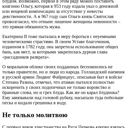
блудом. Возможно, первой в этом ряду можно поставить
княгиню Ольгу, которая в 953 году издала указ о денежной
или вещевой компенсации за отсутствие у невесты
девственности. А в 967 году сын Ольги князь Святослав
провозгласил, что отныне лишение женщины невинности –
это прямая обязанность мужа.
Екатерина II тоже пыталась в меру бороться с неуемными
человеческими страстями. В своем Уставе благочиния,
изданном в 1782 году, она запретила использование общих
бань, как мест, за которыми закрепилась дурная слава
«рассадников разврата».
О моральном облике своих подданных беспокоились не
только правители, но и люди из народа. Голландский наемник
в русской армии Людвиг Фабрициус, описывая быт в войске
Степана Разина, отмечал, что атаман пытался полностью
искоренить у своих подопечных не только воровство и
бранные слова, но и грех блуда. Как же он карал блудника?
Ему завязывали над головой рубаху, насыпали туда побольше
песка и кидали грешника в воду.
Не только молитвою
С первых веков христианства на Руси Церковь крепко взялась