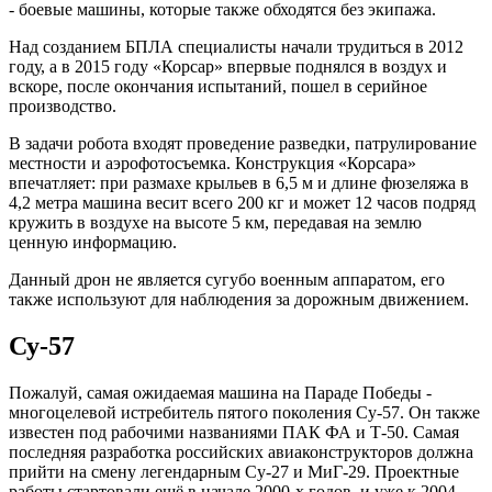
- боевые машины, которые также обходятся без экипажа.
Над созданием БПЛА специалисты начали трудиться в 2012
году, а в 2015 году «Корсар» впервые поднялся в воздух и
вскоре, после окончания испытаний, пошел в серийное
производство.
В задачи робота входят проведение разведки, патрулирование
местности и аэрофотосъемка. Конструкция «Корсара»
впечатляет: при размахе крыльев в 6,5 м и длине фюзеляжа в
4,2 метра машина весит всего 200 кг и может 12 часов подряд
кружить в воздухе на высоте 5 км, передавая на землю
ценную информацию.
Данный дрон не является сугубо военным аппаратом, его
также используют для наблюдения за дорожным движением.
Су-57
Пожалуй, самая ожидаемая машина на Параде Победы -
многоцелевой истребитель пятого поколения Су-57. Он также
известен под рабочими названиями ПАК ФА и Т-50. Самая
последняя разработка российских авиаконструкторов должна
прийти на смену легендарным Су-27 и МиГ-29. Проектные
работы стартовали ещё в начале 2000-х годов, и уже к 2004