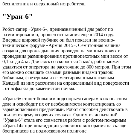
беспилотник и сверхновый истребитель.
"Уран-6"
Робот-сапер «Уран-6», предназначенный для работ по
разминированию, прошел испытания еще в 2014 году.
Впервые широкой публике он был показан на военно-
техническом форуме «Армия-2015». Семитонная машина
создана для прокладывания проходов на минных полях и
проведения разминирования противопехотных мин весом от
0,1 кг до 4 кг. Двигаясь со скоростью 5 км/ч, робот может
удаляться от оператора на расстояние до 800 метров. При этом
его можно оснащать самыми разными видами тралов:
бойковым, фрезерным и сегментированным катковым.
Каждый из них рассчитан на определенный вид поверхности
- от асфальта до каменистой почвы.
«Уран-6» станет большим подспорьем саперам в их опасном
деле и освободит их от необходимости контактировать со
взрывоопасными предметами. Робот способен действовать в
по-настоящему «горячих точках». Одним из испытаний
"Урана-6" стала его совместная работа с роботом-пожарным
«Уран-14» при ликвидации условного возгорания на складе
боеприпасов на подмосковном полигоне.