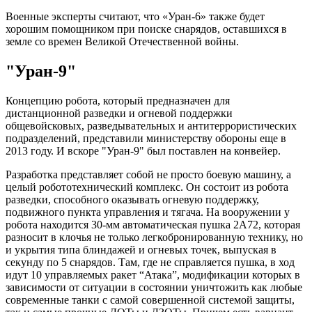
Военные эксперты считают, что «Уран-6» также будет
хорошим помощником при поиске снарядов, оставшихся в
земле со времен Великой Отечественной войны.
"Уран-9"
Концепцию робота, который предназначен для
дистанционной разведки и огневой поддержки
общевойсковых, разведывательных и антитеррористических
подразделений, представили министерству обороны еще в
2013 году. И вскоре "Уран-9" был поставлен на конвейер.
Разработка представляет собой не просто боевую машину, а
целый робототехнический комплекс. Он состоит из робота
разведки, способного оказывать огневую поддержку,
подвижного пункта управления и тягача. На вооружении у
робота находится 30-мм автоматическая пушка 2А72, которая
разносит в клочья не только легкобронированную технику, но
и укрытия типа блиндажей и огневых точек, выпуская в
секунду по 5 снарядов. Там, где не справляется пушка, в ход
идут 10 управляемых ракет “Атака”, модификации которых в
зависимости от ситуации в состоянии уничтожить как любые
современные танки с самой совершенной системой защиты,