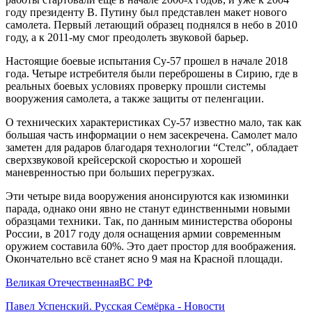
году президенту В. Путину был представлен макет нового
самолета. Первый летающий образец поднялся в небо в 2010
году, а к 2011-му смог преодолеть звуковой барьер.
Настоящие боевые испытания Су-57 прошел в начале 2018
года. Четыре истребителя были переброшены в Сирию, где в
реальных боевых условиях проверку прошли системы
вооружения самолета, а также защиты от пеленгации.
О технических характеристиках Су-57 известно мало, так как
большая часть информации о нем засекречена. Самолет мало
заметен для радаров благодаря технологии “Стелс”, обладает
сверхзвуковой крейсерской скоростью и хорошей
маневренностью при больших перегрузках.
Эти четыре вида вооружения анонсируются как изюминки
парада, однако они явно не станут единственными новыми
образцами техники. Так, по данным министерства обороны
России, в 2017 году доля оснащения армии современным
оружием составила 60%. Это дает простор для воображения.
Окончательно всё станет ясно 9 мая на Красной площади.
Великая Отечественная
ВС РФ
Павел Успенский. Русская Семёрка - Новости