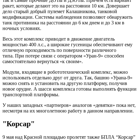
так и самые прочные ДОТы и ДЗОТы. Причем есть вариант
ракет, которые делают это на расстоянии 10 км. Довершает
дело старый добрый пулемет Калашникова, танковой
модификации. Системы наблюдения позволяют обнаружить
танк противника на расстоянии до 6 км днем и до 3 км в
ночных условиях.
Весь этот комплекс приводит в движение двигатель
мощностью 400 л.с., а широкие гусеницы обеспечивают ему
отличную проходимость по поверхности различного
типа. При потере связи с оператором «Уран-9» способен
самостоятельно вернуться «к своим».
Модули, входящие в робототехнический комплекс, можно
использовать отдельно друг от друга. Так, башню «Урана-9»
можно снять и установить на другую платформу, получив
новое орудие. А шасси комплекса готовы выполнять функции
транспортной платформы.
У наших западных «партнеров» аналогов «девятки» пока нет,
несмотря на их многолетнюю работу в данном направлении.
"Корсар"
9 мая над Красной площадью пролетят также БПЛА “Корсар”