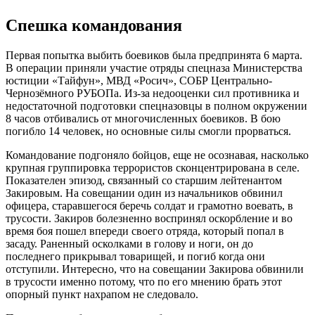
Спешка командования
Первая попытка выбить боевиков была предпринята 6 марта.
В операции приняли участие отряды спецназа Министерства
юстиции «Тайфун», МВД «Росич», СОБР Центрально-
Чернозёмного РУБОПа. Из-за недооценки сил противника и
недостаточной подготовки спецназовцы в полном окружении
8 часов отбивались от многочисленных боевиков. В бою
погибло 14 человек, но основные силы смогли прорваться.
Командование подгоняло бойцов, еще не осознавая, насколько
крупная группировка террористов сконцентрирована в селе.
Показателен эпизод, связанный со старшим лейтенантом
Закировым. На совещании один из начальников обвинил
офицера, старавшегося беречь солдат и грамотно воевать, в
трусости. Закиров болезненно воспринял оскорбление и во
время боя пошел впереди своего отряда, который попал в
засаду. Раненный осколками в голову и ноги, он до
последнего прикрывал товарищей, и погиб когда они
отступили. Интересно, что на совещании Закирова обвинили
в трусости именно потому, что по его мнению брать этот
опорный пункт нахрапом не следовало.