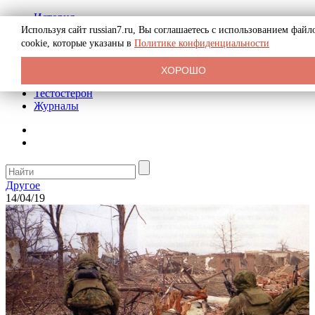
История
Биография
Используя сайт russian7.ru, Вы соглашаетесь с использованием файл
Криминал
cookie, которые указаны в
Политике конфиденциальности
Реклама на сайте
О сайте
ХОРОШО
Рекомендательные статьи
Тестостерон
Журналы
Другое
14/04/19