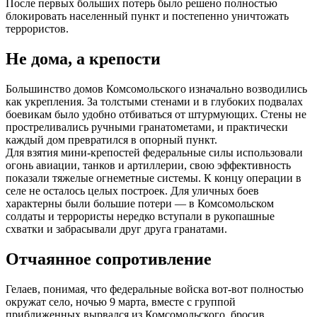
После первых больших потерь было решено полностью
блокировать населенный пункт и постепенно уничтожать
террористов.
Не дома, а крепости
Большинство домов Комсомольского изначально возводились
как укрепления. За толстыми стенами и в глубоких подвалах
боевикам было удобно отбиваться от штурмующих. Стены не
простреливались ручными гранатометами, и практически
каждый дом превратился в опорный пункт.
Для взятия мини-крепостей федеральные силы использовали
огонь авиации, танков и артиллерии, свою эффективность
показали тяжелые огнеметные системы. К концу операции в
селе не осталось целых построек. Для уличных боев
характерны были большие потери — в Комсомольском
солдаты и террористы нередко вступали в рукопашные
схватки и забрасывали друг друга гранатами.
Отчаянное сопротивление
Гелаев, понимая, что федеральные войска вот-вот полностью
окружат село, ночью 9 марта, вместе с группой
приближенных вырвался из Комсомольского, бросив