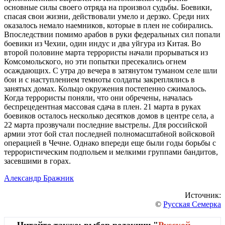
основные силы своего отряда на произвол судьбы. Боевики,
спасая свои жизни, действовали умело и дерзко. Среди них
оказалось немало наемников, которые в плен не собирались.
Впоследствии помимо арабов в руки федеральных сил попали
боевики из Чехии, один индус и два уйгура из Китая. Во
второй половине марта террористы начали прорываться из
Комсомольского, но эти попытки пресекались огнем
осаждающих. С утра до вечера в затянутом туманом селе шли
бои и с наступлением темноты солдаты закреплялись в
занятых домах. Кольцо окружения постепенно сжималось.
Когда террористы поняли, что они обречены, началась
беспрецедентная массовая сдача в плен. 21 марта в руках
боевиков осталось несколько десятков домов в центре села, а
22 марта прозвучали последние выстрелы. Для российской
армии этот бой стал последней полномасштабной войсковой
операцией в Чечне. Однако впереди еще были годы борьбы с
террористическим подпольем и мелкими группами бандитов,
засевшими в горах.
Александр Бражник
Источник:
©
Русская Семерка
Читайте также: выбор редакции "
Русской