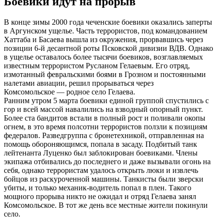
Боевики идут на прорыв
В конце зимы 2000 года чеченские боевики оказались заперты
в Аргунском ущелье. Часть террористов, под командованием
Хаттаба и Басаева вышла из окружения, прорвавшись через
позиции 6-й десантной роты Псковской дивизии ВДВ. Однако
в ущелье оставалось более тысячи боевиков, возглавляемых
известным террористом Русланом Гелаевым. Его отряд,
измотанный февральскими боями в Грозном и постоянными
налетами авиации, решил прорываться через
Комсомольское — родное село Гелаева.
Ранним утром 5 марта боевики единой группой спустились с
гор и всей массой навалились на взводный опорный пункт.
Более ста бандитов встали в полный рост и поливали окопы
огнем, в это время полсотни террористов ползли к позициям
федералов. Разведгруппа с бронетехникой, отправленная на
помощь обороняющимся, попала в засаду. Подбитый танк
лейтенанта Луценко был заблокирован боевиками. Члены
экипажа отбивались до последнего и даже вызывали огонь на
себя, однако террористам удалось открыть люки и извлечь
бойцов из раскуроченной машины. Танкисты были зверски
убиты, и только механик-водитель попал в плен. Такого
мощного прорыва никто не ожидал и отряд Гелаева занял
Комсомольское. В тот же день все местные жители покинули
село.