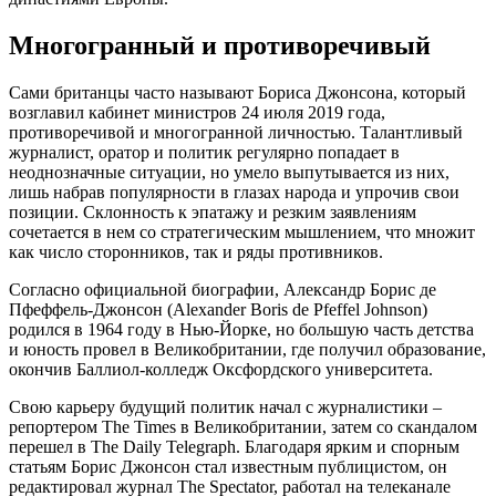
Многогранный и противоречивый
Сами британцы часто называют Бориса Джонсона, который
возглавил кабинет министров 24 июля 2019 года,
противоречивой и многогранной личностью. Талантливый
журналист, оратор и политик регулярно попадает в
неоднозначные ситуации, но умело выпутывается из них,
лишь набрав популярности в глазах народа и упрочив свои
позиции. Склонность к эпатажу и резким заявлениям
сочетается в нем со стратегическим мышлением, что множит
как число сторонников, так и ряды противников.
Согласно официальной биографии, Александр Борис де
Пфеффель-Джонсон (Alexander Boris de Pfeffel Johnson)
родился в 1964 году в Нью-Йорке, но большую часть детства
и юность провел в Великобритании, где получил образование,
окончив Баллиол-колледж Оксфордского университета.
Свою карьеру будущий политик начал с журналистики –
репортером The Times в Великобритании, затем со скандалом
перешел в The Daily Telegraph. Благодаря ярким и спорным
статьям Борис Джонсон стал известным публицистом, он
редактировал журнал The Spectator, работал на телеканале