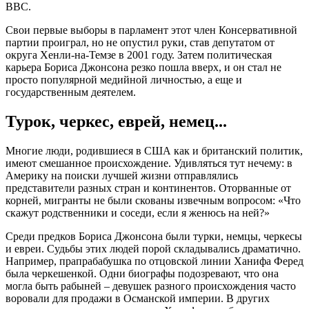
ВВС.
Свои первые выборы в парламент этот член Консервативной
партии проиграл, но не опустил руки, став депутатом от
округа Хенли-на-Темзе в 2001 году. Затем политическая
карьера Бориса Джонсона резко пошла вверх, и он стал не
просто популярной медийной личностью, а еще и
государственным деятелем.
Турок, черкес, еврей, немец...
Многие люди, родившиеся в США как и британский политик,
имеют смешанное происхождение. Удивляться тут нечему: в
Америку на поиски лучшей жизни отправлялись
представители разных стран и континентов. Оторванные от
корней, мигранты не были скованы извечным вопросом: «Что
скажут родственники и соседи, если я женюсь на ней?»
Среди предков Бориса Джонсона были турки, немцы, черкесы
и евреи. Судьбы этих людей порой складывались драматично.
Например, прапрабабушка по отцовской линии Ханифа Феред
была черкешенкой. Одни биографы подозревают, что она
могла быть рабыней – девушек разного происхождения часто
воровали для продажи в Османской империи. В других