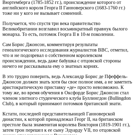
Вюртемберга (1785-1852 гг.), происхождение которого от
английского короля Георга II Ганноверского (1683-1760 гг.)
тоже ни у кого не вызывает сомнений.
Получается, что спустя три века правительство
Великобритании возглавил восьмикратный правнук былого
монарха. То есть, потомок Георга II в 10-м поколении.
Сам Борис Джонсон, комментируя результаты
генеалогического исследования журналистов ВВС, отметил,
что и не подозревал о собственном королевском
происхождении, ведь даже бабушка с отцовской стороны
ничего не рассказывала ему о знатных корнях.
В это трудно поверить, ведь Александр Борис де Пфеффель-
Джонсон должен знать хотя бы свое полное имя, а не заметить
аристократическую приставку «де» просто невозможно. К
тому же, во время обучения в Оксфорде Борис Джонсон стал
членом элитного студенческого клуба Буллингдон (Bullingdon
Club), в который принимают потомков британской знати.
Кстати, последней представительницей Ганноверской
династии, к которой принадлежал Георг II, на британском
престоле была знаменитая королева Виктория (1819-1901 гг.),
затем трон перешел к ее сыну Эдуарду VII, по отцовской