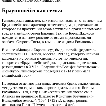
линии относившемуся к Виндзорам.
Брауншвейгская семья
Ганноверская династия, как известно, является ответвлением
Брауншвейгского аристократического дома, представители
которого на протяжении веков вступали в браки с потомками
всех знатнейших семей Европы. Так что Борис Джонсон
находится в дальнем родстве со всеми коронованными
особами Старого Света, в том числе из дома Романовых.
В книге «Монархи Европы: судьбы династий» (редактор-
составитель Н.В. Попов, Москва, 1997 г.), которую написал
коллектив историков и специалистов по генеалогии,
говорится: «Брауншвейгский дом представляли две ветви,
разошедшиеся в XVI в.: Брауншвейг-Вольфенбюттельская и
Люнебург-Ганноверская; последняя с 1714 г. занимала
английский трон».
Историки отмечают два династических брака, заключенных
между этими германскими аристократами и семейством
Романовых. Так, Петр I Алексеевич женил своего сына
Алексея на принцессе Шарлотте Кристине Брауншвейг-
Вольфенбюттельской (1694-1715 гг.), которая родила
императора Петра II (умер в возрасте 14 лет).