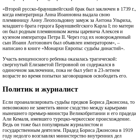
«Второй русско-брауншвейгский брак был заключен в 1739 г.,
когда императрица Анна Иоанновна выдала свою
племянницу Анну Леопольдовну замуж за Антона Ульриха,
младшего брата герцога Брауншвейгского Карла I; по матери
он был родным племянником жены царевича Алексея и
кузеном императора Петра II. Через год их новорожденный
сын Иоанн Антонович был объявлен императором», –
написано в книге «Монархи Европы: судьбы династий».
Участь венценосного ребенка оказалась трагической:
свергнутый Елизаветой Петровной он содержался в
одиночном заключении, пока не был убит в 23-летнем
возрасте во время попытки заговорщиков освободить его.
Политик и журналист
Если проанализировать судьбы предков Бориса Джонсона, то
невозможно не заметить явное сходство между карьерами
нынешнего премьер-министра Великобритании и его прадеда
Али Кемаля, имевшего турецко-черкесское происхождение.
Ведь он тоже был популярным журналистом и
государственным деятелем. Прадед Бориса Джонсона в 1919
году недолго возглавлял министерство внутренних дел