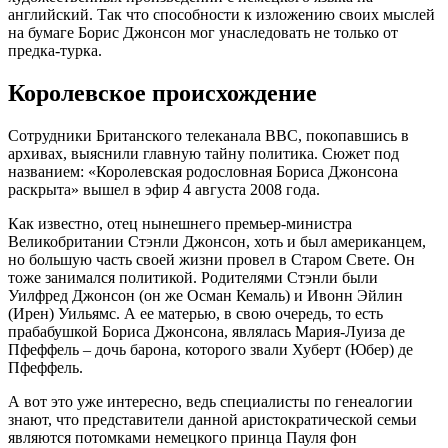
английский. Так что способности к изложению своих мыслей
на бумаге Борис Джонсон мог унаследовать не только от
предка-турка.
Королевское происхождение
Сотрудники Британского телеканала ВВС, покопавшись в
архивах, выяснили главную тайну политика. Сюжет под
названием: «Королевская родословная Бориса Джонсона
раскрыта» вышел в эфир 4 августа 2008 года.
Как известно, отец нынешнего премьер-министра
Великобритании Стэнли Джонсон, хоть и был американцем,
но большую часть своей жизни провел в Старом Свете. Он
тоже занимался политикой. Родителями Стэнли были
Уилфред Джонсон (он же Осман Кемаль) и Ивонн Эйлин
(Ирен) Уильямс. А ее матерью, в свою очередь, то есть
прабабушкой Бориса Джонсона, являлась Мария-Луиза де
Пфеффель – дочь барона, которого звали Хуберт (Юбер) де
Пфеффель.
А вот это уже интересно, ведь специалисты по генеалогии
знают, что представители данной аристократической семьи
являются потомками немецкого принца Пауля фон