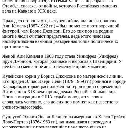
источниках говорится, что семья Ханифы перебралась в
Стамбул, спасаясь от войны, которую Российская империя
вела на Кавказе в XIX веке.
Прадед со стороны отца – турецкий журналист и политик
Али Кемаль (1867-1922 гг.) – был не менее противоречивой
фигурой, чем Борис Джонсон. Его до сих пор на родине
многие люди считают предателем, ведь этого человека
насмерть забила камнями разъяренная толпа политических
противников.
Женой Али Кемаля в 1903 году стала Уинифред (Уинфред)
Брун Джонсон, которая родилась и выросла в Швейцарии. У
нее было смешанное англо-немецкое происхождение.
Иудейские корни у Бориса Джонсона по материнской линии.
Его прадед Элиас Эвери Леви (1879-1969 гг.) родился в городе
Калвария, который расположен на территории современной
Литвы, но в XIX веке принадлежал Российской империи.
После эмиграции в США судьба молодого человека
сложилась успешно, его до сих пор помнят как известного
ученого-палеографа.
Супругой Элиаса Эвери Леви стала американка Хелен Трэйси
Лове-Портер (1876-1963 гг.), занимавшаяся переводами
художественных произведений с немецкого языка на