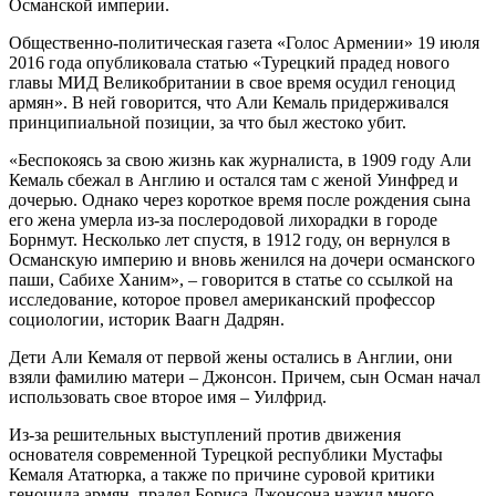
Османской империи.
Общественно-политическая газета «Голос Армении» 19 июля
2016 года опубликовала статью «Турецкий прадед нового
главы МИД Великобритании в свое время осудил геноцид
армян». В ней говорится, что Али Кемаль придерживался
принципиальной позиции, за что был жестоко убит.
«Беспокоясь за свою жизнь как журналиста, в 1909 году Али
Кемаль сбежал в Англию и остался там с женой Уинфред и
дочерью. Однако через короткое время после рождения сына
его жена умерла из-за послеродовой лихорадки в городе
Борнмут. Несколько лет спустя, в 1912 году, он вернулся в
Османскую империю и вновь женился на дочери османского
паши, Сабихе Ханим», – говорится в статье со ссылкой на
исследование, которое провел американский профессор
социологии, историк Ваагн Дадрян.
Дети Али Кемаля от первой жены остались в Англии, они
взяли фамилию матери – Джонсон. Причем, сын Осман начал
использовать свое второе имя – Уилфрид.
Из-за решительных выступлений против движения
основателя современной Турецкой республики Мустафы
Кемаля Ататюрка, а также по причине суровой критики
геноцида армян, прадед Бориса Джонсона нажил много