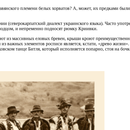
лавянского племени белых хорватов? А, может, их предками был
ии (северокарпатский диалект украинского языка). Часто употре
олодцом, и непременно подносят рюмку Криивки.
вают из массивных еловых бревен, крыши кроют преимуществен
 важных элементов росписи является, кстати, «древо жизни». Р
овском танце Битля, который исполняется попарно, стоя на бочк