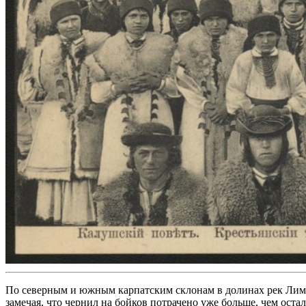
По северным и южным карпатским склонам в долинах рек Лимни
замечая, что чернил на бойков потрачено уже больше, чем остал