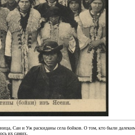
ца, Сан и Уж раскиданы села бойков. О том, кто были далеким
ось их самих.