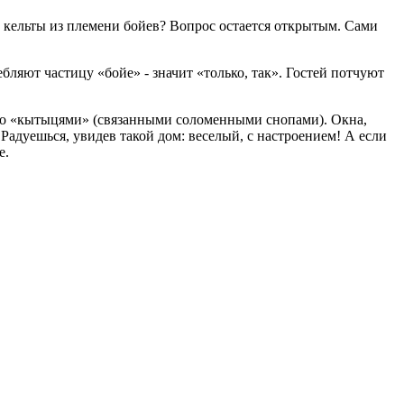
и кельты из племени бойев? Вопрос остается открытым. Сами
бляют частицу «бойе» - значит «только, так». Гостей потчуют
но «кытыцями» (связанными соломенными снопами). Окна,
адуешься, увидев такой дом: веселый, с настроением! А если
е.