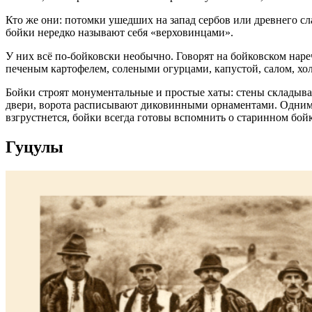
Кто же они: потомки ушедших на запад сербов или древнего с
бойки нередко называют себя «верховинцами».
У них всё по-бойковски необычно. Говорят на бойковском нареч
печеным картофелем, солеными огурцами, капустой, салом, х
Бойки строят монументальные и простые хаты: стены склады
двери, ворота расписывают диковинными орнаментами. Одним из
взгрустнется, бойки всегда готовы вспомнить о старинном бойк
Гуцулы