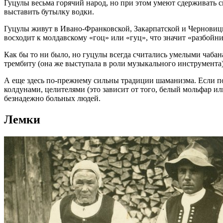
Гуцулы весьма горячий народ, но при этом умеют сдерживать с
выставить бутылку водки.
Гуцулы живут в Ивано-Франковской, Закарпатской и Черновицк
восходит к молдавскому «гоц» или «гуц», что значит «разбойник
Как бы то ни было, но гуцулы всегда считались умелыми чабан
трембиту (она же выступала в роли музыкального инструмента)
А еще здесь по-прежнему сильны традиции шаманизма. Если пов
колдунами, целителями (это зависит от того, белый мольфар 
безнадежно больных людей.
Лемки