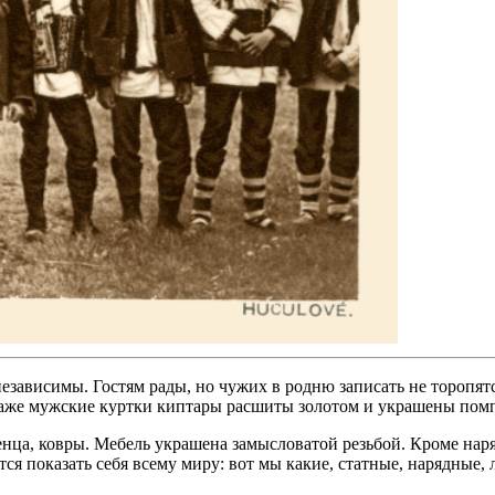
ависимы. Гостям рады, но чужих в родню записать не торопятся
даже мужские куртки киптары расшиты золотом и украшены пом
нца, ковры. Мебель украшена замысловатой резьбой. Кроме наря
я показать себя всему миру: вот мы какие, статные, нарядные, 