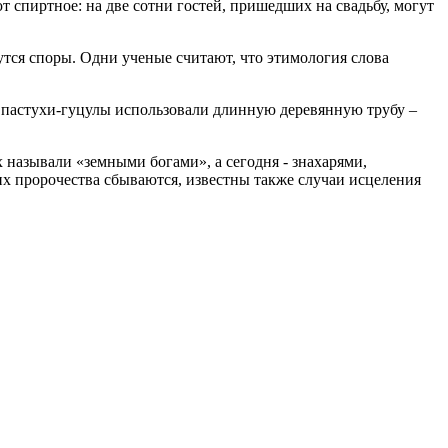
т спиртное: на две сотни гостей, пришедших на свадьбу, могут
утся споры. Одни ученые считают, что этимология слова
х пастухи-гуцулы использовали длинную деревянную трубу –
 называли «земными богами», а сегодня - знахарями,
их пророчества сбываются, известны также случаи исцеления