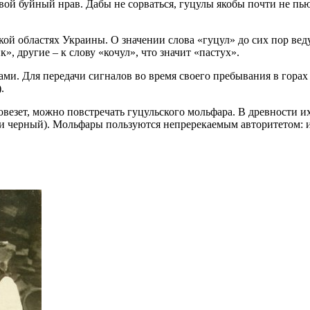
вой буйный нрав. Дабы не сорваться, гуцулы якобы почти не пью
ой областях Украины. О значении слова «гуцул» до сих пор вед
», другие – к слову «кочул», что значит «пастух».
ами. Для передачи сигналов во время своего пребывания в гора
.
езет, можно повстречать гуцульского мольфара. В древности их
или черный). Мольфары пользуются непререкаемым авторитетом: 