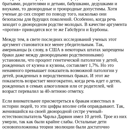
братьями, родителями и детьми, бабушками, дедушками и
внуками, то двоюродные и троюродные допустимы. Хотя
ученые до сих спорят по поводу того, насколько они
безопасны для будущих поколений. Особенно, когда речь
заходит о двоюродном родстве молодых. В качестве аргумента
«против» приводятся все те же Габсбурги и Бурбоны.
Между тем, в свете последних исследований ученых этот
аргумент становится все менее убедительным. Так,
американцы (к слову, в США в некоторых штатах запрещены
браки даже между двоюродными родственниками)
установили, что процент генетической патологии у детей,
рожденных от кузена и кузины, составляет 1,7%. Но это
ненамного превышает показатель возможной патологии у
детей, рожденных в неродственных браках. И этот же
показатель возрастает многократно, когда речь идет о детях,
рожденных в семьях алкоголиков или от родителей, чей
возраст перевалил за 40-летнюю отметку.
Если внимательнее присмотреться к бракам известных в
истории людей, то эти цифры вполне себя оправдывают. Так,
женившийся на своей двоюродной сестре ученый-
естествоиспытатель Чарльз Дарвин имел 10 детей. Трое из них
умерли, так как были крайне слабы. Остальные дети
основоположника теории эволюции были достаточно