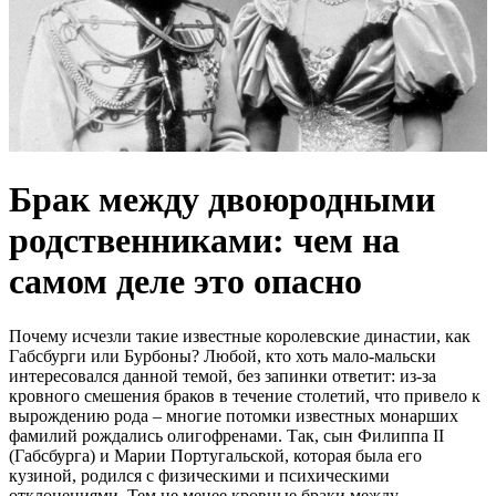
Брак между двоюродными
родственниками: чем на
самом деле это опасно
Почему исчезли такие известные королевские династии, как
Габсбурги или Бурбоны? Любой, кто хоть мало-мальски
интересовался данной темой, без запинки ответит: из-за
кровного смешения браков в течение столетий, что привело к
вырождению рода – многие потомки известных монарших
фамилий рождались олигофренами. Так, сын Филиппа II
(Габсбурга) и Марии Португальской, которая была его
кузиной, родился с физическими и психическими
отклонениями. Тем не менее кровные браки между