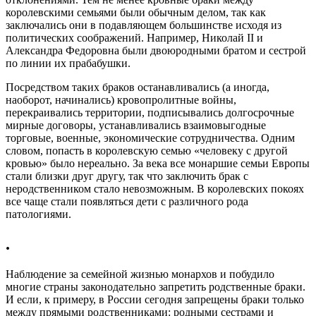
королевскими семьями были обычным делом, так как
заключались они в подавляющем большинстве исходя из
политических соображений. Например, Николай II и
Александра Федоровна были двоюродными братом и сестрой
по линии их прабабушки.
Посредством таких браков останавливались (а иногда,
наоборот, начинались) кровопролитные войны,
перекраивались территории, подписывались долгосрочные
мирные договоры, устанавливались взаимовыгодные
торговые, военные, экономические сотрудничества. Одним
словом, попасть в королевскую семью «человеку с другой
кровью» было нереально. За века все монаршие семьи Европы
стали близки друг другу, так что заключить брак с
неродственником стало невозможным. В королевских покоях
все чаще стали появляться дети с различного рода
патологиями.
.
Наблюдение за семейной жизнью монархов и побудило
многие страны законодательно запретить родственные браки.
И если, к примеру, в России сегодня запрещены браки только
между прямыми родственниками: родными сестрами и