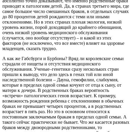
абсолютно точно доказывают, что именно родственные браки
приводят к патологиям детей. Да, в странах третьего мира, где
самое большое число смешанных браков, в отдельных случаях
до 80 процентов детей рождаются с теми или иными
отклонениями. Но в этих странах плохая экология, низкий
уровень жизни, порой доходящий до крайнего обнищания,
очень низкий уровень медицинского обслуживания
(случается, оно вообще отсутствует) – и какой из этих
факторов (не исключено, что все вместе) влияет на здоровье
младенцев, сказать трудно.
А как же Габсбурги и Бурбоны? Вряд ли королевские семьи
страдали от нищеты и отсутствия медицинского
обслуживания. Ученые–генетики сразу нескольких стран
пришли к выводу, что дело здесь в генах той или иной
наследственной болезни – Дауна, гемофилии, слабоумия,
которые в пределах одной семьи кочуют от отца к сыну, от
матери к дочери. В родственных браках вероятность
«встречи» патологических генов возрастает. К примеру,
возможность рождения ребенка с отклонениями в обычных
браках не превышает четырех процентов, а в родственных
возрастает в пять раз. Но это в основном относится к
постоянным заключаемым бракам в пределах одной семьи. А
такого сейчас практически не бывает. Что же касается разовых
браков между двоюродными родственниками, то