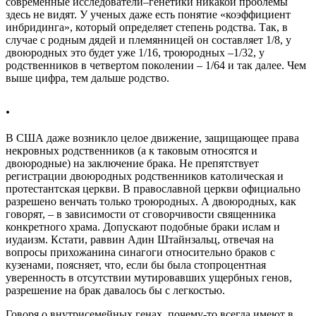
современные исследователи–генетики никакой проблемы
здесь не видят. У ученых даже есть понятие «коэффициент
инбридинга», который определяет степень родства. Так, в
случае с родным дядей и племянницей он составляет 1/8, у
двоюродных это будет уже 1/16, троюродных –1/32, у
родственников в четвертом поколении – 1/64 и так далее. Чем
выше цифра, тем дальше родство.
.
В США даже возникло целое движение, защищающее права
некровных родственников (а к таковым относятся и
двоюродные) на заключение брака. Не препятствует
регистрации двоюродных родственников католическая и
протестантская церкви. В православной церкви официально
разрешено венчать только троюродных. А двоюродных, как
говорят, – в зависимости от сговорчивости священника
конкретного храма. Допускают подобные браки ислам и
иудаизм. Кстати, раввин Адин Штайнзальц, отвечая на
вопросы прихожанина синагоги относительно браков с
кузенами, поясняет, что, если бы была стопроцентная
уверенность в отсутствии мутировавших ущербных генов,
разрешение на брак давалось бы с легкостью.
Говоря о внутрисемейных генах, почему-то всегда имеют в