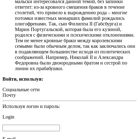
мальски интересовался данной темой, без запинки
ответит: из-за кровного смешения браков в течение
столетий, что привело к вырождению рода – многие
потомки известных монарших фамилий рождались
олигофренами. Так, сын Филиппа II (Габсбурга) и
Марии Португальской, которая была его кузиной,
родился с физическими и психическими отклонениями.
Тем не менее кровные браки между королевскими
семьями были обычным делом, так как заключались они
в подавляющем большинстве исходя из политических
соображений. Например, Николай II и Александра
Федоровна были двоюродными братом и сестрой по
линии их прабабушки.
Войти, используя:
Социальные сети
Почту
Используя логин и пароль:
Login
E-mail