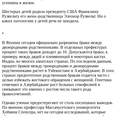
успешны в жизни.
Шестерых детей родила президенту США Франклину
Рузвельту его жена–родственница Элеонор Рузвельт. Ни о
каких патологиях у детей речь не заходила.
.
В Японии сегодня официально разрешены браки между
двоюродными родственниками. В отдельных префектурах
процент таких браков доходит до 10. Допускаются браки, к
примеру, между дядей и племянницей в некоторых кастах
Индии, во многих азиатских странах. По последним данным,
процент браков между троюродными и двоюродными
родственниками растет в Узбекистане и Азербайджане. В этих
странах предпочтение родственным бракам отдается часто с
целью избежать жестокого обращения с женщиной. Генетики
отмечают в Азербайджане рост больных гемофилией и
связывают это именно с ростом числа такого рода
бракосочетаний.
Однако ученые предостерегают от столь поспешных выводов.
По мнению профессора Массачусетского университета
Хеймиш Спенсера, нет на сегодня исследований, которые