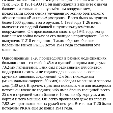
танк Т-26. В 1931-1933 гг. он выпускался в варианте с двумя
башнями и только лишь пулемётным вооружением,
представляя собой слегка улучшенную копию британского
лёгкого танка «Виккерс-Армстронг». Всего было выпущено
более 1600 единиц этого оружия. С 1933 года Т-26 начал
выпускаться с одной башней и пушечно-пулемётным
вооружением. Он производился вплоть до 1941 года, когда
начавшаяся война показала его полную непригодность. Было
выпущено 11218 его единиц. Таким образом, больше
половины танков РККА летом 1941 года составляли эти
машины.
Однобашенный Т-26 производился в разных модификациях,
большинство – со слабой 45-мм пушкой и одним или двумя
7,62-мм пулемётами. Танк был предназначен для огневой
поддержки пехоты и не годился для прорывов в составе
крупных танковых соединений. Он был тихоходным
(максимальная скорость 30 км/ч) и обладал маленьким запасом
хода (130 км). Впрочем, практика показала, что для поддержки
пехоты он также не годился, ибо имел броню толщиной всего
25 мм в передней части башни и 16 мм во лбу корпуса, а по
бортам и того меньше. Он легко пробивался даже из слабых
7,92-мм противотанковых ружей немцев. Все танки Т-26 были
потеряны РККА ещё до конца 1941 года.