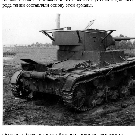
рода танки составляли основу этой армады.
Основным боевым танком Красной армии являлся лёгкий