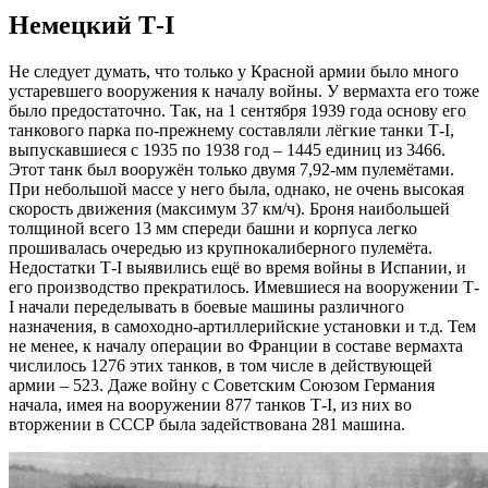
Немецкий Т-I
Не следует думать, что только у Красной армии было много
устаревшего вооружения к началу войны. У вермахта его тоже
было предостаточно. Так, на 1 сентября 1939 года основу его
танкового парка по-прежнему составляли лёгкие танки Т-I,
выпускавшиеся с 1935 по 1938 год – 1445 единиц из 3466.
Этот танк был вооружён только двумя 7,92-мм пулемётами.
При небольшой массе у него была, однако, не очень высокая
скорость движения (максимум 37 км/ч). Броня наибольшей
толщиной всего 13 мм спереди башни и корпуса легко
прошивалась очередью из крупнокалиберного пулемёта.
Недостатки Т-I выявились ещё во время войны в Испании, и
его производство прекратилось. Имевшиеся на вооружении Т-
I начали переделывать в боевые машины различного
назначения, в самоходно-артиллерийские установки и т.д. Тем
не менее, к началу операции во Франции в составе вермахта
числилось 1276 этих танков, в том числе в действующей
армии – 523. Даже войну с Советским Союзом Германия
начала, имея на вооружении 877 танков Т-I, из них во
вторжении в СССР была задействована 281 машина.