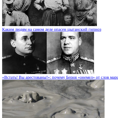
Каким людям на самом деле опасен цыганский гипноз
«Встать! Вы арестованы!»: почему Берия «онемел» от слов ма