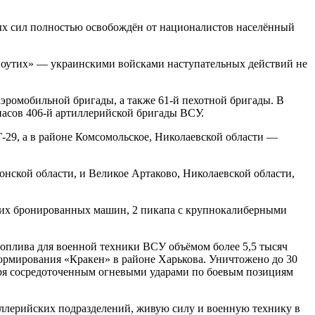
ых сил полностью освобождён от националистов населённый
«поутих» — украинскими войсками наступательных действий не
эромобильной бригады, а также 61-й пехотной бригады. В
пасов 406-й артиллерийской бригады ВСУ.
-29, а в районе Комсомольское, Николаевской области —
нской области, и Великое Артаково, Николаевской области,
угих бронированных машин, 2 пикапа с крупнокалиберными
оплива для военной техники ВСУ объёмом более 5,5 тысяч
рмирования «Кракен» в районе Харькова. Уничтожено до 30
аря сосредоточенным огневыми ударами по боевым позициям
иллерийских подразделений, живую силу и военную технику в