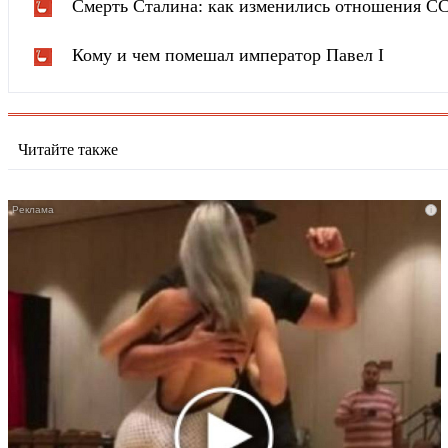
Смерть Сталина: как изменились отношения С
Кому и чем помешал император Павел I
Читайте также
i