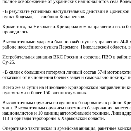
полное освобождение от украинских националистов села Коде
«В результате успешных наступательных действий в Донецко
пункт Кодема», — сообщил Конашенков.
Кроме того, на Николаево-Криворожском направлении из-за б
проводилось.
Высокоточными ударами был поражён пункт управления 24-й ме
районе населённого пункта Перемога, Николаевской области, в
Истребительная авиация ВКС России и средства ПВО в районе
Су-25.
«В связи с большими потерями личный состав 57-й мотопехотн
отказался от выполнения боевых задач и самовольно покинул 
Всего же за сутки на Николаево-Криворожском направлении к
пулеметами и более 150 военнослужащих.
Высокоточным оружием воздушного базирования в районе Крив
тонн. Высокоточным оружием наземного базирования нанесено
националистов и 10 единиц автомобильной техники. Ликвидир
113-й бригады теробороны в Харьковской области.
Оперативно-тактическая и армейская авиация, ракетные войск