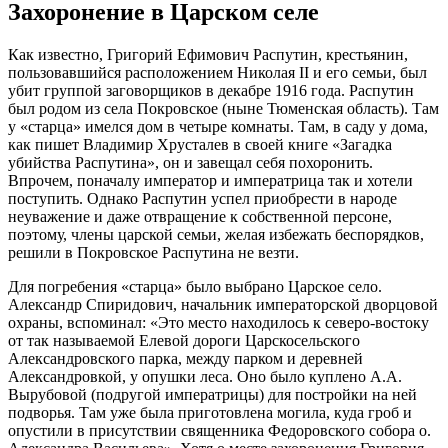
Захоронение в Царском селе
Как известно, Григорий Ефимович Распутин, крестьянин,
пользовавшийся расположением Николая II и его семьи, был
убит группой заговорщиков в декабре 1916 года. Распутин
был родом из села Покровское (ныне Тюменская область). Там
у «старца» имелся дом в четыре комнаты. Там, в саду у дома,
как пишет Владимир Хрусталев в своей книге «Загадка
убийства Распутина», он и завещал себя похоронить.
Впрочем, поначалу император и императрица так и хотели
поступить. Однако Распутин успел приобрести в народе
неуважение и даже отвращение к собственной персоне,
поэтому, члены царской семьи, желая избежать беспорядков,
решили в Покровское Распутина не везти.
Для погребения «старца» было выбрано Царское село.
Александр Спиридович, начальник императорской дворцовой
охраны, вспоминал: «Это место находилось к северо-востоку
от так называемой Елевой дороги Царскосельского
Александровского парка, между парком и деревней
Александровкой, у опушки леса. Оно было куплено А.А.
Вырубовой (подругой императрицы) для постройки на ней
подворья. Там уже была приготовлена могила, куда гроб и
опустили в присутствии священника Федоровского собора о.