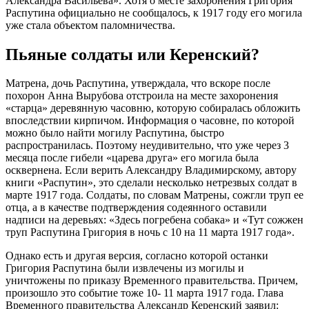
Александра Васильева». Хотя о месте захоронения Григория
Распутина официально не сообщалось, к 1917 году его могила
уже стала объектом паломничества.
Пьяные солдаты или Керенский?
Матрена, дочь Распутина, утверждала, что вскоре после
похорон Анна Вырубова отстроила на месте захоронения
«старца» деревянную часовню, которую собиралась обложить
впоследствии кирпичом. Информация о часовне, по которой
можно было найти могилу Распутина, быстро
распространилась. Поэтому неудивительно, что уже через 3
месяца после гибели «царева друга» его могила была
осквернена. Если верить Александру Владимирскому, автору
книги «Распутин», это сделали несколько нетрезвых солдат в
марте 1917 года. Солдаты, по словам Матрены, сожгли труп ее
отца, а в качестве подтверждения содеянного оставили
надписи на деревьях: «Здесь погребена собака» и «Тут сожжен
труп Распутина Григория в ночь с 10 на 11 марта 1917 года».
Однако есть и другая версия, согласно которой останки
Григория Распутина были извлечены из могилы и
уничтожены по приказу Временного правительства. Причем,
произошло это событие тоже 10- 11 марта 1917 года. Глава
Временного правительства Александр Керенский заявил: