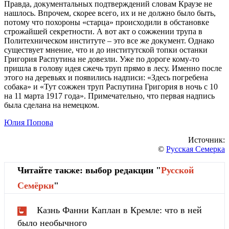
Правда, документальных подтверждений словам Краузе не
нашлось. Впрочем, скорее всего, их и не должно было быть,
потому что похороны «старца» происходили в обстановке
строжайшей секретности. А вот акт о сожжении трупа в
Политехническом институте – это все же документ. Однако
существует мнение, что и до институтской топки останки
Григория Распутина не довезли. Уже по дороге кому-то
пришла в голову идея сжечь труп прямо в лесу. Именно после
этого на деревьях и появились надписи: «Здесь погребена
собака» и «Тут сожжен труп Распутина Григория в ночь с 10
на 11 марта 1917 года». Примечательно, что первая надпись
была сделана на немецком.
Юлия Попова
Источник:
©
Русская Семерка
Читайте также: выбор редакции "
Русской
Cемёрки
"
Казнь Фанни Каплан в Кремле: что в ней
было необычного