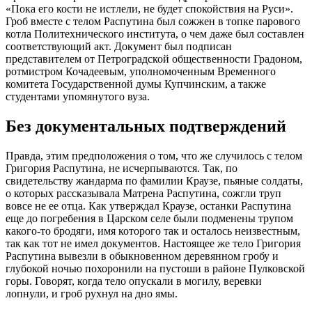
«Пока его кости не истлели, не будет спокойствия на Руси».
Гроб вместе с телом Распутина был сожжен в топке парового
котла Политехнического института, о чем даже был составлен
соответствующий акт. Документ был подписан
представителем от Петроградской общественности Градоном,
ротмистром Кочадеевым, уполномоченным Временного
комитета Государственной думы Купчинским, а также
студентами упомянутого вуза.
Без документальных подтверждений
Правда, этим предположения о том, что же случилось с телом
Григория Распутина, не исчерпываются. Так, по
свидетельству жандарма по фамилии Краузе, пьяные солдаты,
о которых рассказывала Матрена Распутина, сожгли труп
вовсе не ее отца. Как утверждал Краузе, останки Распутина
еще до погребения в Царском селе были подменены трупом
какого-то бродяги, имя которого так и осталось неизвестным,
так как тот не имел документов. Настоящее же тело Григория
Распутина вывезли в обыкновенном деревянном гробу и
глубокой ночью похоронили на пустоши в районе Пулковской
горы. Говорят, когда тело опускали в могилу, веревки
лопнули, и гроб рухнул на дно ямы.