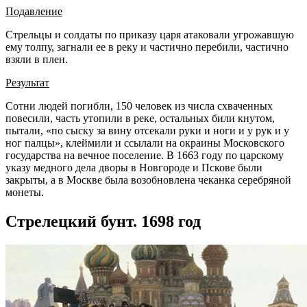
Подавление
Стрельцы и солдаты по приказу царя атаковали угрожавшую
ему толпу, загнали ее в реку и частично перебили, частично
взяли в плен.
Результат
Сотни людей погибли, 150 человек из числа схваченных
повесили, часть утопили в реке, остальных били кнутом,
пытали, «по сыску за вину отсекали руки и ноги и у рук и у
ног палцы», клеймили и ссылали на окраины Московского
государства на вечное поселение. В 1663 году по царскому
указу медного дела дворы в Новгороде и Пскове были
закрыты, а в Москве была возобновлена чеканка серебряной
монеты.
Стрелецкий бунт. 1698 год