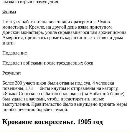
вызвало взрыв возмущения.
Форма
По звуку набата толпа восставших разгромила Чудов
монастырь в Кремле, на другой день взяла приступом
Донской монастырь, убила скрывавшегося там архиепископа
Амвросия, принялась громить карантинные заставы и дома
знати.
Подавление
Подавлен войсками после трехдневных боев.
Результат
Более 300 участников были отданы под суд, 4 человека
повешены, 173 — биты кнутом и отправлены на каторгу.
«Язык» Спасского набатного колокола (на Набатной башне)
был удален властями, чтобы предотвратить новые
выступления. Правительство было вынуждено принять меры
по обеспечению борьбе с чумой.
Кровавое воскресенье. 1905 год