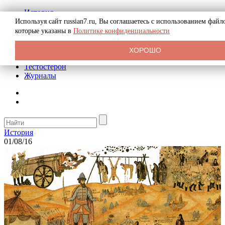
История
Биография
Используя сайт russian7.ru, Вы соглашаетесь с использованием фай
Криминал
которые указаны в
Политике конфиденциальности
Реклама на сайте
О сайте
ХОРОШО
Рекомендательные статьи
Тестостерон
Журналы
История
01/08/16