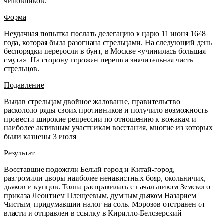
чиновников.
Форма
Неудачная попытка послать делегацию к царю 11 июня 1648
года, которая была разогнана стрельцами. На следующий день
беспорядки переросли в бунт, в Москве «учинилась большая
смута». На сторону горожан перешла значительная часть
стрельцов.
Подавление
Выдав стрельцам двойное жалованье, правительство
раскололо ряды своих противников и получило возможность
провести широкие репрессии по отношению к вожакам и
наиболее активным участникам восстания, многие из которых
были казнены 3 июля.
Результат
Восставшие подожгли Белый город и Китай-город,
разгромили дворы наиболее ненавистных бояр, окольничих,
дьяков и купцов. Толпа расправилась с начальником Земского
приказа Леонтием Плещеевым, думным дьяком Назарием
Чистым, придумавший налог на соль. Морозов отстранен от
власти и отправлен в ссылку в Кирилло-Белозерский