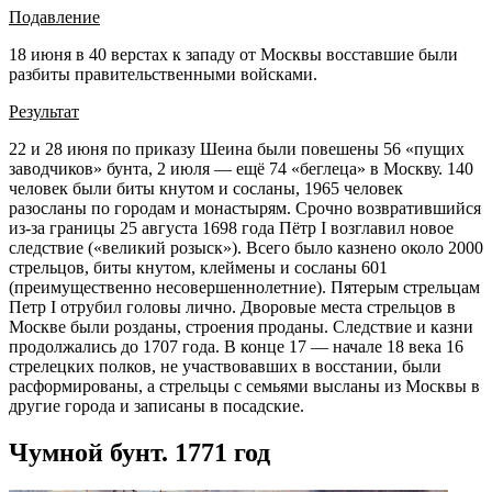
Подавление
18 июня в 40 верстах к западу от Москвы восставшие были
разбиты правительственными войсками.
Результат
22 и 28 июня по приказу Шеина были повешены 56 «пущих
заводчиков» бунта, 2 июля — ещё 74 «беглеца» в Москву. 140
человек были биты кнутом и сосланы, 1965 человек
разосланы по городам и монастырям. Срочно возвратившийся
из-за границы 25 августа 1698 года Пётр I возглавил новое
следствие («великий розыск»). Всего было казнено около 2000
стрельцов, биты кнутом, клеймены и сосланы 601
(преимущественно несовершеннолетние). Пятерым стрельцам
Петр I отрубил головы лично. Дворовые места стрельцов в
Москве были розданы, строения проданы. Следствие и казни
продолжались до 1707 года. В конце 17 — начале 18 века 16
стрелецких полков, не участвовавших в восстании, были
расформированы, а стрельцы с семьями высланы из Москвы в
другие города и записаны в посадские.
Чумной бунт. 1771 год