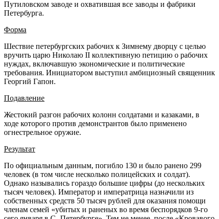
Путиловском заводе и охватившая все заводы и фабрики
Петербурга.
Форма
Шествие петербургских рабочих к Зимнему дворцу с целью
вручить царю Николаю II коллективную петицию о рабочих
нуждах, включавшую экономические и политические
требования. Инициатором выступил амбициозный священник
Георгий Гапон.
Подавление
Жестокий разгон рабочих колонн солдатами и казаками, в
ходе которого против демонстрантов было применено
огнестрельное оружие.
Результат
По официальным данным, погибло 130 и было ранено 299
человек (в том числе несколько полицейских и солдат).
Однако назывались гораздо большие цифры (до нескольких
тысяч человек). Император и императрица назначили из
собственных средств 50 тысяч рублей для оказания помощи
членам семей «убитых и раненых во время беспорядков 9-го
сего января в С.-Петербурге». Тем не менее, после «Кровавого