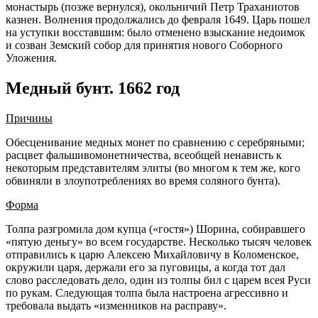
монастырь (позже вернулся), окольничий Петр Траханиотов
казнен. Волнения продолжались до февраля 1649. Царь пошел
на уступки восставшим: было отменено взыскание недоимок
и созван Земский собор для принятия нового Соборного
Уложения.
Медный бунт. 1662 год
Причины
Обесценивание медных монет по сравнению с серебряными;
расцвет фальшивомонетничества, всеобщей ненависть к
некоторым представителям элиты (во многом к тем же, кого
обвиняли в злоупотреблениях во время соляного бунта).
Форма
Толпа разгромила дом купца («гостя») Шорина, собиравшего
«пятую деньгу» во всем государстве. Несколько тысяч человек
отправились к царю Алексею Михайловичу в Коломенское,
окружили царя, держали его за пуговицы, а когда тот дал
слово расследовать дело, один из толпы бил с царем всея Руси
по рукам. Следующая толпа была настроена агрессивно и
требовала выдать «изменников на расправу».