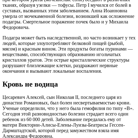
тканях, образуя узелки — тофусы. Петр I мучился от болей в
суставах, вызванных этим заболеванием. Анна Иоанновна
умерла от мочекаменной болезни, возникшей как осложнение
подагры. Смертельное поражение почек было и у Михаила
Федоровича.
Подагра может быть наследственной, но часто возникает у тех
людей, которые злоупотребляют белковой пищей (рыбой,
мясом) и красным вином. Эти продукты богаты пуринами —
веществами, способствующих образованию игольчатых
кристаллов уратов. Эти острые кристаллические структуры
разрушают близлежащие клетки, раздражают нервные
окончания и вызывают локальные воспаления.
Кровь не водица
Цесаревич Алексей, сын Николая II, последнего царя из
династии Романовых, был болен несвертываемостью крови.
Ученые определили, что у него была гемофилия по типу «В».
Сегодня этой разновидностью болезни страдает всего один
ребенок из 60 000 детей. Заболевание передалась ему от
матери Виктории-Алисы-Елены-Луизы-Беатрисы Гессен-
Дармштадтской, которой перед замужеством взяла имя
Александра Федоровна.