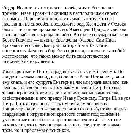
Федор Иоаннович не имел сыновей, хотя и был женат
трижды. Иван Грозный обвинял в бесплодии жен своего
отпрыска. Царь не мог допустить мысль о том, что его
наследник не способен продолжить род. Хотя дети у Федора
были — его дочь прожила всего 9 месяцев. Природа сделала
свое, и слабая ветвь рода погибла. Во главе государства встал
Борис Годунов — шурин, брат жены Федора. Сам Иван
Грозный и его сын Дмитрий, который мог бы стать
соперником Федору в борьбе за престол, отличались особой
жестокостью, что также может быть свидетельством
психических нарушений.
Иван Грозный и Петр I страдали ужасными мигренями. По
свидетельствам очевидцев, головные боли Петра не давали
ему спать, и его супруга Екатерина часами укачивала его, как
ребенка, на своей груди. Помимо мигреней Петр I страдал
также нервным тиком и спонтанными вспышками гнева,
свойственными и его предку Ивану Грозному. Петра III, внука
Петра I, тоже трудно назвать вменяемым человеком.
Например, одно его желание спрятаться от взбунтовавшихся
гвардейцев в игрушечной крепости ставит под сомнение
умственные способности престолонаследника. Так что не
исключено, что и ему передались по наследству не только
трон, но и проблемы с психикой.