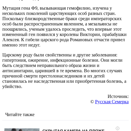
Мутация гена Ф9, вызывающая гемофилию, изучена у
нескольких поколений царствующих особ разных стран.
Поскольку близкородственные браки среди императорских
особ были распространенным явлением, а мезальянсы не
поощрялись, ученым удалось проследить, что впервые этот
измененный ген появился у королевы Виктории, прабабушки
Алексея. К гибели царского рода Романовых отчасти привел
именно этот недуг.
Царскому роду были свойственны и другие заболевания:
гипертония, ожирение, инфекционные болезни. Они могли
быть следствием неправильного образа жизни и
антисанитарии, царившей в те времена. Во многих случаях
причиной смерти престолонаследников и их детей
становилась не наследственная или приобретенная болезнь, а
убийство.
Источник:
©
Русская Семерка
Читайте также
i