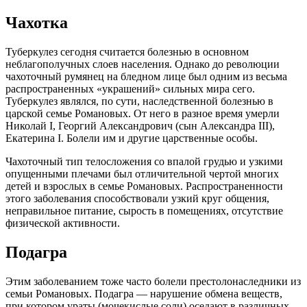
Чахотка
Туберкулез сегодня считается болезнью в основном
неблагополучных слоев населения. Однако до революции
чахоточный румянец на бледном лице был одним из весьма
распространенных «украшений» сильных мира сего.
Туберкулез являлся, по сути, наследственной болезнью в
царской семье Романовых. От него в разное время умерли
Николай I, Георгий Александрович (сын Александра III),
Екатерина I. Болели им и другие царственные особы.
Чахоточный тип телосложения со впалой грудью и узкими
опущенными плечами был отличительной чертой многих
детей и взрослых в семье Романовых. Распространенности
этого заболевания способствовали узкий круг общения,
неправильное питание, сырость в помещениях, отсутствие
физической активности.
Подагра
Этим заболеванием тоже часто болели престолонаследники из
семьи Романовых. Подагра — нарушение обмена веществ,
при котором ураты (мочекислые соли) оседают в различных