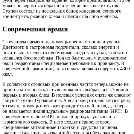
руки перед выходом на задание, которое предполагало, что он
может не вернуться обратно в течение нескольких суток.
Сухпай состоял из нескольких банок консервов, супового
концентрата, ржаного хлеба и шмата сала либо колбасы.
Современная армия
С течением времени на помощь военным пришли ученые.
Диетологи и гастрономы подсчитали, сколько энергии и
питательных веществ необходимо солдату в сутки, чтобы он
оставался боеспособным. Под их бдительным руководством
были разработаны специальные требования к провианту. В
современной армии пища для солдата должна содержать 4300
ккал.
В солдатских столовых при военных частях теперь можно не
просто сытно поесть, есть возможность выбрать из 2-3 видов
первых и вторых блюд. В полевых условиях опять же спасают
“внуки” кухни Турчановича. А если боец отправляется в рейд,
то ему на помощь опять же приходит сухпай, правда, теперь
он называется индивидуальным рационом питания (ИРП). В
современном наборе ИРП каждый продукт упакован в
герметичную емкость. В него входят первое, второе,
специальные витаминные таблетки и средства гигиены:
влажные салфетки, жвачка и таблетки для обеззараживания