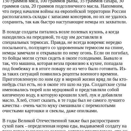
150 граммов мяса, 100 граммов рыбы, 35 граммов сахара, 30
граммов сала, 20 граммов подсолнечного масла. Напомним,
что перед началом войны на европейской территории России
располагались склады с запасами консервов, но их не удалось
сохранить, так как быстро наступающие немцы их захватили.
В походе солдаты питались возле полевых кухонь, а когда
находились на передовой, то еду им доставляли в
специальных термосах. Правда, не всегда вовремя: нередко
посыльного, ползущего со здоровенным термосом на спине,
немцы замечали и открывали по нему огонь. Если он погибал,
то бойцы могли сутки сидеть в окопе голодными. Бывало и
так, что машина, которая везла провизию к кухне, попадала
под бомбежку и в итоге повару не из чего было готовить. Из-
за таких ситуаций появились рецепты военного времени.
Приготовленную по ним еду в мирной жизни вряд ли бы кто-
нибудь стал есть, но в окопе это шло на ура. Солдатские супы
именовались тюрей или мурцовкой и представляли собой
кипяченую воду, в которую крошили хлеб, лук и добавляли
масло. Хлеб, стоит сказать, в те годы был не самого лучшего
качества - очень часто муку смешивали с перемолотыми
очистками картошки и свеклы, даже опилками.
В годы Великой Отечественной также был распространен
сухой паек - определенная норма еды, выдаваемой солдату на