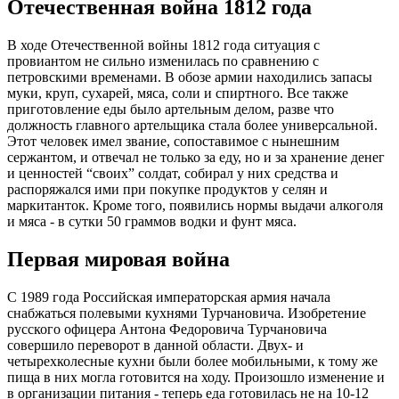
Отечественная война 1812 года
В ходе Отечественной войны 1812 года ситуация с
провиантом не сильно изменилась по сравнению с
петровскими временами. В обозе армии находились запасы
муки, круп, сухарей, мяса, соли и спиртного. Все также
приготовление еды было артельным делом, разве что
должность главного артельщика стала более универсальной.
Этот человек имел звание, сопоставимое с нынешним
сержантом, и отвечал не только за еду, но и за хранение денег
и ценностей “своих” солдат, собирал у них средства и
распоряжался ими при покупке продуктов у селян и
маркитанток. Кроме того, появились нормы выдачи алкоголя
и мяса - в сутки 50 граммов водки и фунт мяса.
Первая мировая война
С 1989 года Российская императорская армия начала
снабжаться полевыми кухнями Турчановича. Изобретение
русского офицера Антона Федоровича Турчановича
совершило переворот в данной области. Двух- и
четырехколесные кухни были более мобильными, к тому же
пища в них могла готовится на ходу. Произошло изменение и
в организации питания - теперь еда готовилась не на 10-12