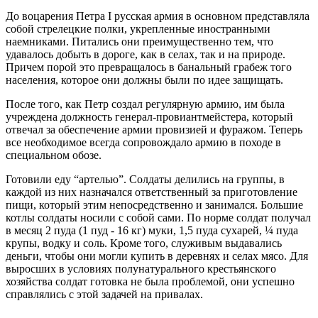
До воцарения Петра I русская армия в основном представляла
собой стрелецкие полки, укрепленные иностранными
наемниками. Питались они преимущественно тем, что
удавалось добыть в дороге, как в селах, так и на природе.
Причем порой это превращалось в банальный грабеж того
населения, которое они должны были по идее защищать.
После того, как Петр создал регулярную армию, им была
учреждена должность генерал-провиантмейстера, который
отвечал за обеспечение армии провизией и фуражом. Теперь
все необходимое всегда сопровождало армию в походе в
специальном обозе.
Готовили еду “артелью”. Солдаты делились на группы, в
каждой из них назначался ответственный за приготовление
пищи, который этим непосредственно и занимался. Большие
котлы солдаты носили с собой сами. По норме солдат получал
в месяц 2 пуда (1 пуд - 16 кг) муки, 1,5 пуда сухарей, ¼ пуда
крупы, водку и соль. Кроме того, служивым выдавались
деньги, чтобы они могли купить в деревнях и селах мясо. Для
выросших в условиях полунатурального крестьянского
хозяйства солдат готовка не была проблемой, они успешно
справлялись с этой задачей на привалах.