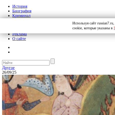
История
Биография
Криминал
СССР
Используя сайт russian7.r
Тайны
cookie, которые указаны в
Рекомендации
Реклама
О сайте
Другое
26/09/25