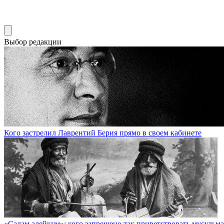
Выбор редакции
Кого застрелил Лаврентий Берия прямо в своем кабинете
«Салам алейкум»: кого запрещено так приветствовать мусульм