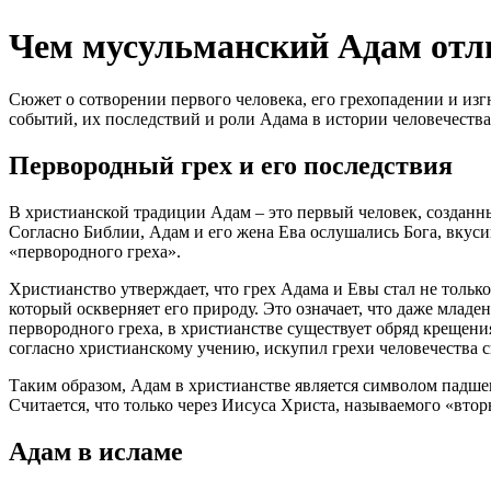
Чем мусульманский Адам отли
Сюжет о сотворении первого человека, его грехопадении и изг
событий, их последствий и роли Адама в истории человечеств
Первородный грех и его последствия
В христианской традиции Адам – это первый человек, созданны
Согласно Библии, Адам и его жена Ева ослушались Бога, вкуси
«первородного греха».
Христианство утверждает, что грех Адама и Евы стал не тольк
который оскверняет его природу. Это означает, что даже млад
первородного греха, в христианстве существует обряд крещени
согласно христианскому учению, искупил грехи человечества с
Таким образом, Адам в христианстве является символом падшег
Считается, что только через Иисуса Христа, называемого «вто
Адам в исламе