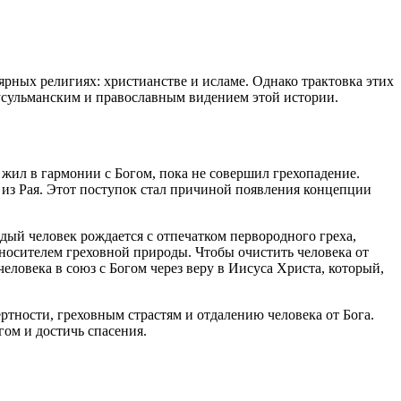
ярных религиях: христианстве и исламе. Однако трактовка этих
мусульманским и православным видением этой истории.
 жил в гармонии с Богом, пока не совершил грехопадение.
ю из Рая. Этот поступок стал причиной появления концепции
ждый человек рождается с отпечатком первородного греха,
я носителем греховной природы. Чтобы очистить человека от
еловека в союз с Богом через веру в Иисуса Христа, который,
ртности, греховным страстям и отдалению человека от Бога.
гом и достичь спасения.