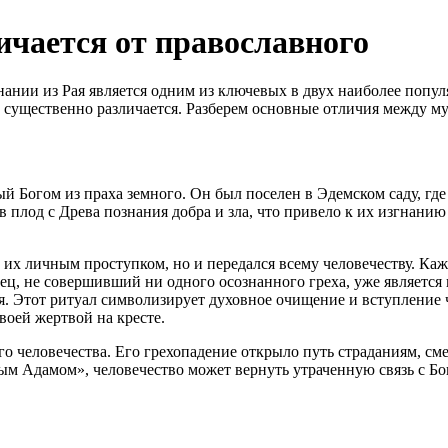
чается от православного
нании из Рая является одним из ключевых в двух наиболее попул
а существенно различается. Разберем основные отличия между 
й Богом из праха земного. Он был поселен в Эдемском саду, где
в плод с Древа познания добра и зла, что привело к их изгнани
о их личным проступком, но и передался всему человечеству. Ка
енец, не совершивший ни одного осознанного греха, уже являетс
я. Этот ритуал символизирует духовное очищение и вступление ч
воей жертвой на кресте.
о человечества. Его грехопадение открыло путь страданиям, сме
рым Адамом», человечество может вернуть утраченную связь с Бо