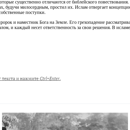
оторые существенно отличаются от библейского повествования. 
ах, будучи милосердным, простил их. Ислам отвергает концепци
 собственные поступки.
ок и наместник Бога на Земле. Его грехопадение рассматриваетс
ом, и каждый несет ответственность за свои решения. В исламе 