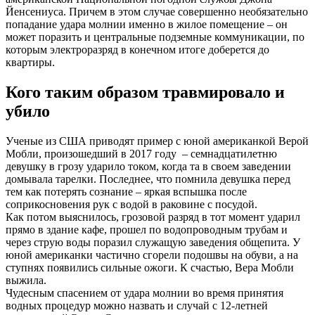
Йенсениуса. Причем в этом случае совершенно необязательно
попадание удара молнии именно в жилое помещение – он
может поразить и центральные подземные коммуникации, по
которым электроразряд в конечном итоге доберется до
квартиры.
Кого таким образом травмировало и
убило
Ученые из США приводят пример с юной американкой Верой
Мобли, произошедший в 2017 году – семнадцатилетню
девушку в грозу ударило током, когда та в своем заведении
домывала тарелки. Последнее, что помнила девушка перед
тем как потерять сознание – яркая вспышка после
соприкосновения рук с водой в раковине с посудой.
Как потом выяснилось, грозовой разряд в тот момент ударил
прямо в здание кафе, прошел по водопроводным трубам и
через струю воды поразил служащую заведения общепита. У
юной американки частично сгорели подошвы на обуви, а на
ступнях появились сильные ожоги. К счастью, Вера Мобли
выжила.
Чудесным спасением от удара молнии во время принятия
водных процедур можно назвать и случай с 12-летней