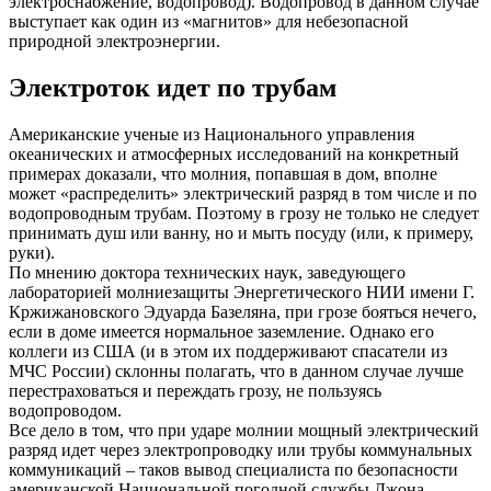
электроснабжение, водопровод). Водопровод в данном случае
выступает как один из «магнитов» для небезопасной
природной электроэнергии.
Электроток идет по трубам
Американские ученые из Национального управления
океанических и атмосферных исследований на конкретный
примерах доказали, что молния, попавшая в дом, вполне
может «распределить» электрический разряд в том числе и по
водопроводным трубам. Поэтому в грозу не только не следует
принимать душ или ванну, но и мыть посуду (или, к примеру,
руки).
По мнению доктора технических наук, заведующего
лабораторией молниезащиты Энергетического НИИ имени Г.
Кржижановского Эдуарда Базеляна, при грозе бояться нечего,
если в доме имеется нормальное заземление. Однако его
коллеги из США (и в этом их поддерживают спасатели из
МЧС России) склонны полагать, что в данном случае лучше
перестраховаться и переждать грозу, не пользуясь
водопроводом.
Все дело в том, что при ударе молнии мощный электрический
разряд идет через электропроводку или трубы коммунальных
коммуникаций – таков вывод специалиста по безопасности
американской Национальной погодной службы Джона