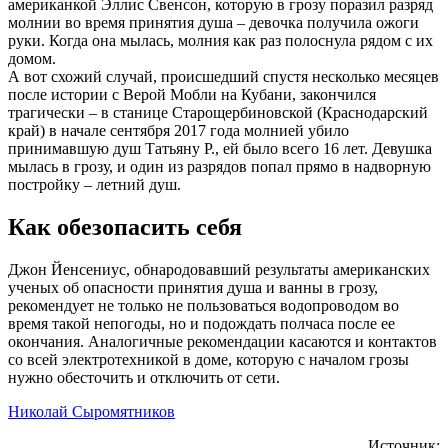
американкой Эллис Свенсон, которую в грозу поразил разряд
молнии во время принятия душа – девочка получила ожоги
руки. Когда она мылась, молния как раз полоснула рядом с их
домом.
А вот схожий случай, происшедший спустя несколько месяцев
после истории с Верой Мобли на Кубани, закончился
трагически – в станице Старощербиновской (Краснодарский
край) в начале сентября 2017 года молнией убило
принимавшую душ Татьяну Р., ей было всего 16 лет. Девушка
мылась в грозу, и один из разрядов попал прямо в надворную
постройку – летний душ.
Как обезопасить себя
Джон Йенсениус, обнародовавший результаты американских
ученых об опасности принятия душа и ванны в грозу,
рекомендует не только не пользоваться водопроводом во
время такой непогоды, но и подождать полчаса после ее
окончания. Аналогичные рекомендации касаются и контактов
со всей электротехникой в доме, которую с началом грозы
нужно обесточить и отключить от сети.
Николай Сыромятников
Источник: