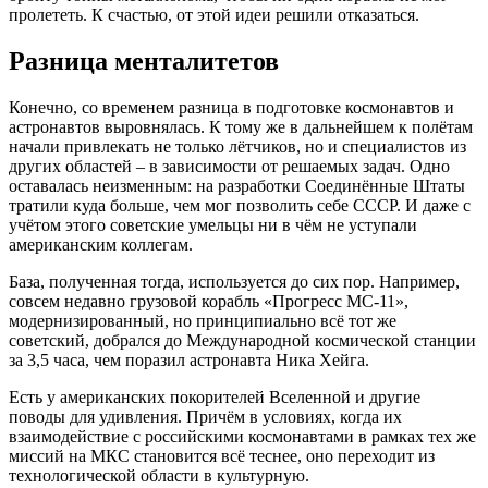
пролететь. К счастью, от этой идеи решили отказаться.
Разница менталитетов
Конечно, со временем разница в подготовке космонавтов и
астронавтов выровнялась. К тому же в дальнейшем к полётам
начали привлекать не только лётчиков, но и специалистов из
других областей – в зависимости от решаемых задач. Одно
оставалась неизменным: на разработки Соединённые Штаты
тратили куда больше, чем мог позволить себе СССР. И даже с
учётом этого советские умельцы ни в чём не уступали
американским коллегам.
База, полученная тогда, используется до сих пор. Например,
совсем недавно грузовой корабль «Прогресс МС-11»,
модернизированный, но принципиально всё тот же
советский, добрался до Международной космической станции
за 3,5 часа, чем поразил астронавта Ника Хейга.
Есть у американских покорителей Вселенной и другие
поводы для удивления. Причём в условиях, когда их
взаимодействие с российскими космонавтами в рамках тех же
миссий на МКС становится всё теснее, оно переходит из
технологической области в культурную.