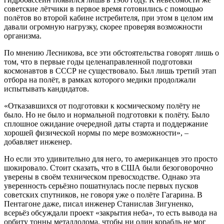
советские лётчики в первое время готовились с помощью
полётов во второй кабине истребителя, при этом в целом им
давали огромную нагрузку, скорее проверяя возможности
организма.
По мнению Лесникова, все эти обстоятельства говорят лишь о
том, что в первые годы целенаправленной подготовки
космонавтов в СССР не существовало. Был лишь третий этап
отбора на полёт, в рамках которого медики продолжали
испытывать кандидатов.
«Отказавшихся от подготовки к космическому полёту не
было. Но не было и нормальной подготовки к полёту. Было
сплошное ожидание очередной даты старта и поддержание
хорошей физической нормы по мере возможности», –
добавляет инженер.
Но если это удивительно для него, то американцев это просто
шокировало. Стоит сказать, что в США были безоговорочно
уверены в своём техническом превосходстве. Однако эта
уверенность серьёзно пошатнулась после первых пусков
советских спутников, не говоря уже о полёте Гагарина. В
Пентагоне даже, писал инженер Станислав Зигуненко,
всерьёз обсуждали проект «закрытия неба», то есть вывода на
орбиту тонны металлолома, чтобы ни один корабль не мог