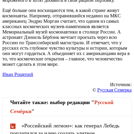
мороженого и хотят добавить в свой рацион перловку.
Ещё больше они восхищаются тем, в какой стране живут
космонавты. Например, отправившийся недавно на МКС
американец Эндрю Морган считает, что одним из самых
классных космических музеев-памятников является
Мемориальный музей космонавтики в столице России. А
астронавт Дэниель Бёрбэнк мечтает проехать через всю
Россию по Транссибирской магистрали. И отмечает, что у
русских есть глубокое чувство культуры и истории, которым
они могут гордиться. А объединяет их с американцами вера в
то, что космические открытия – главное, что человечество
может сделать в этом мире.
Иван Рощепий
Источник:
©
Русская Семерка
Читайте также: выбор редакции "
Русской
Cемёрки
"
«Российский легион»: как генерал Лебедь
поплатился за идею создать элитное