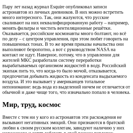
Пару лет назад журнал Esquire опубликовал записи
астронавтов из личных дневников. В них можно встретить
много интересного. Так, они жалуются, что русские
сваливают на них неквалифицированную работу – например,
менять фильтры и чистить вентиляционные решётки.
Оказывается, российские космонавты много болтают, но всё
по делу – с центром управления, при этом любят говорить на
повышенных тонах. В то же время приказы начальства они
выполняют безропотно, а вот с руководством NASA на
контакт не идут. Наверное, потому, что в управлении для
жителей МКС разработали систему переработки
вырабатываемых организмом жидкостей в воду. Российский
экипаж пить то, что когда-то было мочой, отказывается,
предпочитая добывать жидкость из конденсата выдыхаемого
воздуха. И это вызывает у американцев тотальное
непонимание: ведь вода из выделений ничем не отличается от
обычной и даже чище того, что изначально попало в человека.
Мир, труд, космос
Вместе с тем ни у кого из астронавтов эти расхождения не
вызывают негативных эмоций. Они признаются в братской
любви к своим русским коллегам, завидуют наличию у них