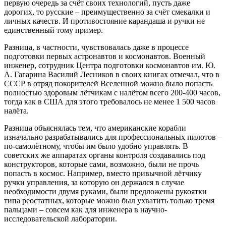
первую очередь за счёт своих технологий, пусть даже
дорогих, то русские – преимущественно за счёт смекалки и
личных качеств. И противостояние карандаша и ручки не
единственный тому пример.
Разница, в частности, чувствовалась даже в процессе
подготовки первых астронавтов и космонавтов. Военный
инженер, сотрудник Центра подготовки космонавтов им. Ю.
А. Гагарина Василий Лесников в своих книгах отмечал, что в
СССР в отряд покорителей Вселенной можно было попасть
полностью здоровым лётчикам с налётом всего 200-400 часов,
тогда как в США для этого требовалось не менее 1 500 часов
налёта.
Разница объяснялась тем, что американские корабли
изначально разрабатывались для профессиональных пилотов –
по-самолётному, чтобы им было удобно управлять. В
советских же аппаратах органы контроля создавались под
конструкторов, которые сами, возможно, были не прочь
попасть в космос. Например, вместо привычной лётчику
ручки управления, за которую он держался в случае
необходимости двумя руками, были предложены рукоятки
типа реостатных, которые можно был ухватить только тремя
пальцами – совсем как для инженера в научно-
исследовательской лаборатории.