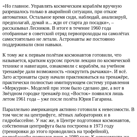
«Но главное. Управлять космическим кораблём вручную
разрешалось только в аварийной ситуации, при отказе
автоматики. Остальное время сиди, наблюдай, анализируй,
предполагай, думай и... жди от старта до посадки», –
рассказывал Лесников. В итоге в течение 1960 года
отобранные в советский отряд первопроходцы на самолётах
самостоятельно не летали. Астронавты же постоянно
поддерживали свои навыки.
К тому же к первым полётам космонавтов готовили, что
называется, кратким курсом: прочли лекции по космической
технике и навигации, ознакомили с кораблём, на учебном
тренажёре дали возможность «покрутить рычажки». И всё.
Зато астронавты сразу начали практиковаться на тренажёре,
практически полностью имитирующем систему управления
«Меркурия». Моделей при этом было сделано две, а вот в
Звёздном городке тренажёр под «Восток» появился лишь
летом 1961 года – уже после полёта Юрия Гагарина.
Параллельно американцев активно готовили к невесомости. В
том числе на центрифуге, лётных лабораториях и в
гидробассейне. У нас же, в Центре подготовки космонавтов,
собственная центрифуга была построена в 1973 году
(тренировки до этого проводились на трофейной),
гидробассейн появился лишь в 1980 году. К невесомости же