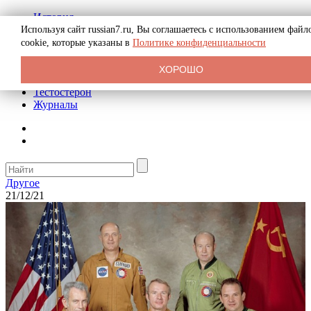
История
Биография
Используя сайт russian7.ru, Вы соглашаетесь с использованием файл
Криминал
cookie, которые указаны в
Политике конфиденциальности
Реклама на сайте
О сайте
ХОРОШО
Рекомендательные статьи
Тестостерон
Журналы
Другое
21/12/21