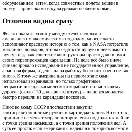
оборудованием, затем, когда совместные полёты вошли в
норму, – привычками и культурными особенностями.
Отличия видны сразу
Желая показать разницу между отечественным и
американским «космическим» подходом, многие часто
вспоминают красивую историю о том, как в NASA потратили
миллионы долларов, чтобы создать пишущую в невесомости
ручку, тогда как советские конструкторы просто дали в руки
своих первопроходцев карандаши. На деле всё было иначе:
финансировало исследования не государственное управление,
а частная фирма, и денег на разработку было потрачено не так
много. К тому же американцы на первом этапе сами
использовали карандаши, но только графитовые,
непрактичные для космического корабля и по-настоящему
дорогие (около 130 долларов за штуку), а наши космонавты
быстро перешли на карандаши восковые.
Плюс ко всему СССР впоследствии закупил
«антигравитационные ручки» и картриджи к ним. Но и это в
принципе не меняет морали истории, если подходить к ней не
с точки зрения насмешки, а с точки зрения положения дел. А
суть её проста: если американцы надеялись покорить космос в