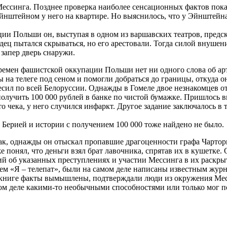
ессинга. Позднее проверка наиболее сенсационных фактов показ
Эйнштейном у него на квартире. Но выяснилось, что у Эйнштейна
и Польши он, выступая в одном из варшавских театров, предсказ
ец пытался скрываться, но его арестовали. Тогда силой внушени
 запер дверь снаружи.
времен фашистской оккупации Польши нет ни одного слова об ар
на телеге под сеном и помогли добраться до границы, откуда о
лесил по всей Белоруссии. Однажды в Гомеле двое незнакомцев о
получить 100 000 рублей в банке по чистой бумажке. Пришлось вн
о чека, у него случился инфаркт. Другое задание заключалось в
Берией и истории с получением 100 000 тоже найдено не было.
к, однажды он отыскал пропавшие драгоценности графа Чарторый
е понял, что деньги взял брат лавочника, спрятав их в кушетке
й об указанных преступлениях и участии Мессинга в их раскрыт
нием «Я – телепат», были на самом деле написаны известным ж
 книге факты вымышлены, подтверждали люди из окружения Мес
м деле какими-то необычными способностями или только мог пок