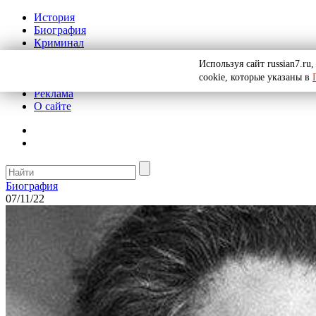
История
Биография
Криминал
СССР
Используя сайт russian7.r
Тайны
cookie, которые указаны в
Рекомендации
Реклама
О сайте
Биография
07/11/22