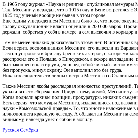
В 1965 году журнал «Наука и религия» опубликовал мемуары М
Так, Мессинг утверждал, что в 1915 году в Вене встретился с 
1925 год ученый вообще не бывал в этом городе.
Еще одним утверждением Мессинга было то, что после оккупаци
голову оккупационные власти оценили в 200 000 марок. Провид
держали, собраться у себя в камере, а сам выскочил в коридор и
Тем не менее никаких доказательств этому нет. В источниках 
Если верить воспоминаниям Мессинга, его вывезли из Варшавы 
Там он устроился в бригаду брестских актеров, с которыми ко
расспросил его о Польше, о Пилсудском, а вскоре дал задание: 
был закончен и кассир увидел перед собой чистый листок вмест
без пропуска, минуя охрану. Он выполнил это без труда.
Никаких свидетельств личных встреч Мессинга со Сталиным и 
Также Мессинг якобы расследовал множество преступлений. Та
украли все его сбережения. Придя к нему домой, Мессинг тут ж
Когда подняли архивы полиции, прокуратуры, никаких сведени
Есть версия, что мемуары Мессинга, издававшиеся под назва
науки «Комсомольской правды». То, что многие изложенные в
иллюзиониста красивую легенду. А обладал ли Мессинг на само
видимому, навсегда унес с собой в могилу.
Русская Семёрка