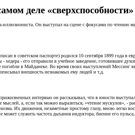
самом деле «сверхспособности
-иллюзиониста. Он выступал на сцене с фокусами по чтению мы
писан в советском паспорте) родился 10 сентября 1899 года в е
 хедера - его отправили в учебное заведение, готовившее духов
дные погибли в Майданеке. Во время своих выступлений Мессинг
 описывал внешность незнакомых ему людей и т.д.
 прижизненных интервью он рассказывал, что в юности выступал
мыслей, а, если так можно выразиться, «чтение мускулов», - рас
низма. Их движения, незаметные простому глазу, мною легко в
е может служить частота дыхания индуктора, биение его пульса,