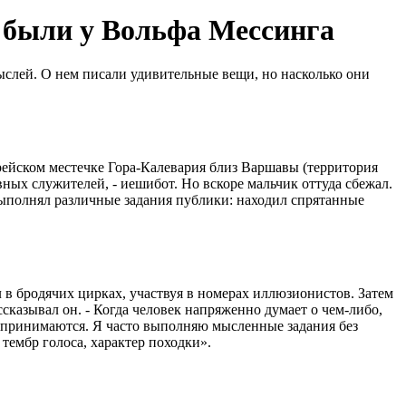
» были у Вольфа Мессинга
слей. О нем писали удивительные вещи, но насколько они
врейском местечке Гора-Калевария близ Варшавы (территория
ных служителей, - иешибот. Но вскоре мальчик оттуда сбежал.
 выполнял различные задания публики: находил спрятанные
 в бродячих цирках, участвуя в номерах иллюзионистов. Затем
сказывал он. - Когда человек напряженно думает о чем-либо,
оспринимаются. Я часто выполняю мысленные задания без
 тембр голоса, характер походки».