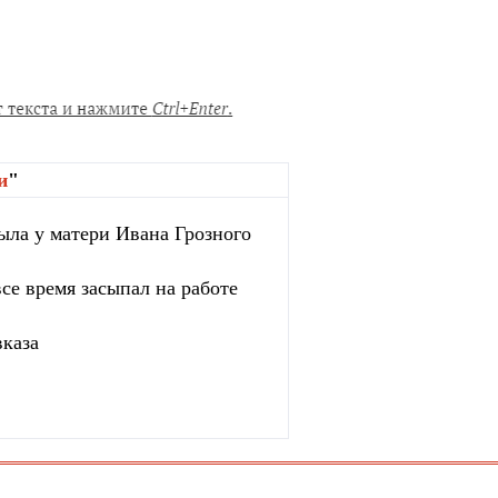
и
"
ыла у матери Ивана Грозного
се время засыпал на работе
вказа