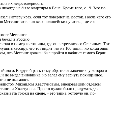
ала их недостоверность.
 никогда не было квартиры в Вене. Кроме того, с 1913-го по
ал Гитлеру крах, если тот повернет на Восток. После чего его
я Мессинг заставил всех полицейских участка, где его
тисте Мессинге.
н бежал в Россию.
твезли в номер гостиницы, где он встретился со Сталиным. Тот
ушить кассиру, что тот видит чек на 100 тысяч, но когда опыт
 том, что Мессинг должен был пройти в кабинет самого Берии
ского. В другой раз к нему обратился лавочник, у которого
. Он не выдал виновника, но велел ему вернуть похищенное.
ии не оказалось.
урналистом Михаилом Хвастуновым, заведовавшим отделом
синга и Хвастунова. Просто нужно было придумать для
азывать трюки на сцене, – это тайна, которую он, по-