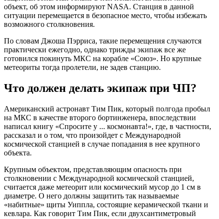
объект, об этом информируют NASA. Станция в данной
ситуации перемещается в безопасное место, чтобы избежать
возможного столкновения.
По словам Джоша Пэрриса, такие перемещения случаются
практически ежегодно, однако трижды экипаж все же
готовился покинуть МКС на корабле «Союз». Но крупные
метеориты тогда пролетели, не задев станцию.
Что должен делать экипаж при ЧП?
Американский астронавт Тим Пик, который полгода пробыл
на МКС в качестве второго бортинженера, впоследствии
написал книгу «Спросите у ... космонавта!», где, в частности,
рассказал и о том, что произойдет с Международной
космической станцией в случае попадания в нее крупного
объекта.
Крупным объектом, представляющим опасность при
столкновении с Международной космической станцией,
считается даже метеорит или космический мусор до 1 см в
диаметре. О него должны защитить так называемые
«набитные» щиты Уиппла, состоящие керамической ткани и
кевлара. Как говорит Тим Пик, если двухсантиметровый