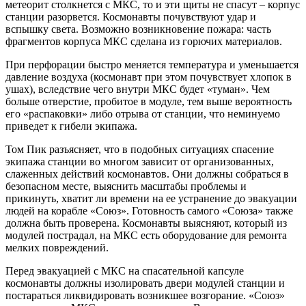
метеорит столкнется с МКС, то и эти щиты не спасут – корпус
станции разорвется. Космонавты почувствуют удар и
вспышку света. Возможно возникновение пожара: часть
фрагментов корпуса МКС сделана из горючих материалов.
При перфорации быстро меняется температура и уменьшается
давление воздуха (космонавт при этом почувствует хлопок в
ушах), вследствие чего внутри МКС будет «туман». Чем
больше отверстие, пробитое в модуле, тем выше вероятность
его «распаковки» либо отрыва от станции, что неминуемо
приведет к гибели экипажа.
Том Пик разъясняет, что в подобных ситуациях спасение
экипажа станции во многом зависит от организованных,
слаженных действий космонавтов. Они должны собраться в
безопасном месте, выяснить масштабы проблемы и
прикинуть, хватит ли времени на ее устранение до эвакуации
людей на корабле «Союз». Готовность самого «Союза» также
должна быть проверена. Космонавты выясняют, который из
модулей пострадал, на МКС есть оборудование для ремонта
мелких повреждений.
Перед эвакуацией с МКС на спасательной капсуле
космонавты должны изолировать двери модулей станции и
постараться ликвидировать возникшее возгорание. «Союз»