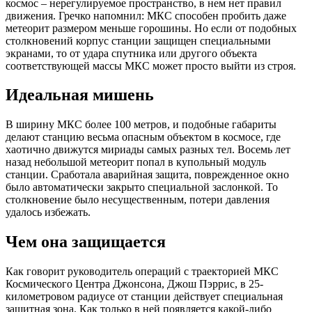
космос – нерегулируемое пространство, в нем нет правил
движения. Гречко напомнил: МКС способен пробить даже
метеорит размером меньше горошины. Но если от подобных
столкновений корпус станции защищен специальными
экранами, то от удара спутника или другого объекта
соответствующей массы МКС может просто выйти из строя.
Идеальная мишень
В ширину МКС более 100 метров, и подобные габариты
делают станцию весьма опасным объектом в космосе, где
хаотично движутся мириады самых разных тел. Восемь лет
назад небольшой метеорит попал в купольный модуль
станции. Сработала аварийная защита, поврежденное окно
было автоматически закрыто специальной заслонкой. То
столкновение было несущественным, потери давления
удалось избежать.
Чем она защищается
Как говорит руководитель операций с траекторией МКС
Космического Центра Джонсона, Джош Пэррис, в 25-
километровом радиусе от станции действует специальная
защитная зона. Как только в ней появляется какой-либо