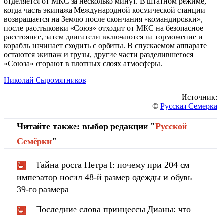
отделяется от МКС за несколько минут. В штатном режиме,
когда часть экипажа Международной космической станции
возвращается на Землю после окончания «командировки»,
после расстыковки «Союз» отходит от МКС на безопасное
расстояние, затем двигатели включаются на торможение и
корабль начинает сходить с орбиты. В спускаемом аппарате
остаются экипаж и грузы, другие части разделившегося
«Союза» сгорают в плотных слоях атмосферы.
Николай Сыромятников
Источник:
©
Русская Семерка
Читайте также: выбор редакции "
Русской
Cемёрки
"
Тайна роста Петра I: почему при 204 см
император носил 48-й размер одежды и обувь
39-го размера
Последние слова принцессы Дианы: что