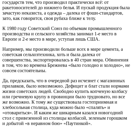
государств тем, что производил практически всё: от
ракетоносителей до нижнего белья. И пускай продукция была
зачастую неказиста, а одежда – далека от фэшн-стандартов,
зато, как говорится, своя рубаха ближе к телу.
К 1980 году Советский Союз по объемам промышленного
производства и сельского хозяйства занимал 1-е место в
Европе и 2-е место в мире, уступая лишь США.
Например, мы производили больше всех в мире цемента, а
советская сельхозтехника, хоть и была далека от
совершенства, экспортировалась в 40 стран мира. Обвинения
в том, что во времена Брежнева «было голодно и холодно», не
совсем состоятельны.
Да, предсказать, что в очередной раз исчезнет с магазинных
прилавков, было невозможно. Дефицит и блат стали нормами
жизни советских людей. Свободно купить копченую колбасу
или гречневую крупу в провинции было трудновато, но все
же возможно. К тому же существовала гостеприимная и
хлебосольная столица, куда можно было «спалять» и
«отовариться». И каким же шикарным казался новогодний
стол с привезенной из столицы колбасой, зеленым горошком
и добытой «в неравном бою» «Паутинкой».