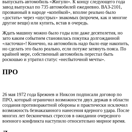
выпускать автомобиль «Жигули». К концу следующего года
завод выпускал по 735 автомобилей ежедневно. ВАЗ-2101,
прозванный в народе «копейкой», вполне реально было
«достать» через «шустрых» знакомых (впрочем, как и многие
другие вещи) или купить, встав в очередь.
Ждать машину можно было годы или даже десятилетия, но
зато каким событием становилась покупка долгожданной
«ласточки»! Конечно, на автомобиль надо было еще накопить,
но сделать это было реально, если потуже затянуть пояса. По
крайней мере, собственный автомобиль перестал быть
роскошью и утратил статус «несбыточной мечты».
ПРО
26 мая 1972 года Брежнев и Никсон подписали договор по
ПРО, который ограничил возможности двух держав в области
создания противоракетной обороны и практически исключил
возможность безнаказанного нанесения ядерного удара. После
многих лет бесконечных стрессов в ожидании очередного
военного конфликта наступило относительно мирное время.