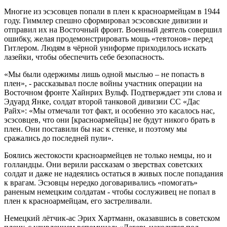
Многие из эсэсовцев попали в плен к красноармейцам в 1944
году. Гиммлер спешно сформировал эсэсовские дивизии и
отправил их на Восточный фронт. Военный деятель совершил
ошибку, желая продемонстрировать мощь «тевтонов» перед
Гитлером. Людям в чёрной униформе приходилось искать
лазейки, чтобы обеспечить себе безопасность.
«Мы были одержимы лишь одной мыслью – не попасть в
плен», - рассказывал после войны участник операции на
Восточном фронте Хайнрих Вульф. Подтверждает эти слова и
Эдуард Янке, солдат второй танковой дивизии СС «Дас
Райх»: «Мы отмечали тот факт, и особенно это касалось нас,
эсэсовцев, что они [красноармейцы] не будут никого брать в
плен. Они поставили бы нас к стенке, и поэтому мы
сражались до последней пули».
Боялись жестокости красноармейцев не только немцы, но и
голландцы. Они верили рассказам о зверствах советских
солдат и даже не надеялись остаться в живых после попадания
к врагам. Эсэовцы нередко договаривались «помогать»
раненым немецким солдатам - чтобы сослуживец не попал в
плен к красноармейцам, его застреливали.
Немецкий лётчик-ас Эрих Хартманн, оказавшись в советском