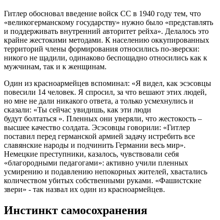
Гитлер обосновал введение войск СС в 1940 году тем, что
«великогерманскому государству» нужно было «представлять
и поддерживать внутренний авторитет рейха». Делалось это
крайне жестокими методами. К населению оккупированных
территорий члены формирования относились по-зверски:
никого не щадили, одинаково беспощадно относились как к
мужчинам, так и к женщинам.
Один из красноармейцев вспоминал: «Я видел, как эсэсовцы
повесили 14 человек. Я спросил, за что вешают этих людей,
но мне не дали никакого ответа, а только усмехнулись и
сказали: «Ты сейчас увидишь, как эти люди
будут болтаться ». Пленных они уверяли, что жестокость –
высшее качество солдата. Эсэсовцы говорили: «Гитлер
поставил перед германской армией задачу истребить все
славянские народы и подчинить Германии весь мир».
Немецкие преступники, казалось, чувствовали себя
«благородными педагогами»: активно учили пленных
усмирению и подавлению непокорных жителей, хвастались
количеством убитых собственными руками. «Фашистские
звери» - так назвал их один из красноармейцев.
Инстинкт самосохранения