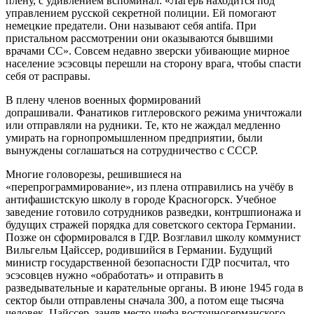
плену, с удивлением вспоминал: «Лагерь находится под
управлением русской секретной полиции. Ей помогают
немецкие предатели. Они называют себя antifa. При
пристальном рассмотрении они оказываются бывшими
врачами СС». Совсем недавно зверски убивающие мирное
население эсэсовцы перешли на сторону врага, чтобы спасти
себя от расправы.
В плену членов военных формирований
допрашивали. Фанатиков гитлеровского режима уничтожали
или отправляли на рудники. Те, кто не жаждал медленно
умирать на горнопромышленном предприятии, были
вынуждены соглашаться на сотрудничество с СССР.
Многие головорезы, решившиеся на
«перепрограммирование», из плена отправились на учёбу в
антифашистскую школу в городе Красногорск. Учебное
заведение готовило сотрудников разведки, контршпионажа и
будущих стражей порядка для советского сектора Германии.
Позже он сформировался в ГДР. Возглавил школу коммунист
Вильгельм Цайссер, родившийся в Германии. Будущий
министр государственной безопасности ГДР посчитал, что
эсэсовцев нужно «обработать» и отправить в
разведывательные и карательные органы. В июне 1945 года в
сектор были отправлены сначала 300, а потом еще тысяча
человек. Цайссер, заняв место шефа восточногерманского