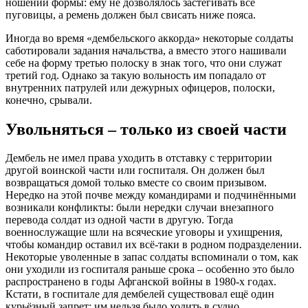
ношении формы: ему не дозволялось застёгивать все
пуговицы, а ремень должен был свисать ниже пояса.
Иногда во время «дембельского аккорда» некоторые солдаты
саботировали задания начальства, а вместо этого нашивали
себе на форму третью полоску в знак того, что они служат
третий год. Однако за такую вольность им попадало от
внутренних патрулей или дежурных офицеров, полоски,
конечно, срывали.
Увольняться – только из своей части
Дембель не имел права уходить в отставку с территории
другой воинской части или госпиталя. Он должен был
возвращаться домой только вместе со своим призывом.
Нередко на этой почве между командирами и подчинёнными
возникали конфликты: были нередки случаи внезапного
перевода солдат из одной части в другую. Тогда
военнослужащие шли на всяческие уговоры и ухищрения,
чтобы командир оставил их всё-таки в родном подразделении.
Некоторые уволенные в запас солдаты вспоминали о том, как
они уходили из госпиталя раньше срока – особенно это было
распространено в годы Афганской войны в 1980-х годах.
Кстати, в госпитале для дембелей существовал ещё один
курьёзный запрет: им нельзя было ходить в судно.