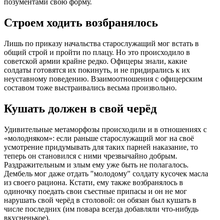
позументами свою форму.
Строем ходить возбранялось
Лишь по приказу начальства старослужащий мог встать в
общий строй и пройти по плацу. Но это происходило в
советской армии крайне редко. Офицеры знали, какие
солдаты готовятся их покинуть, и не придирались к их
неуставному поведению. Взаимоотношения с офицерским
составом тоже выстраивались весьма произвольно.
Кушать должен в свой черёд
Удивительные метаморфозы происходили и в отношениях с
«молодняком»: если раньше старослужащий мог на своё
усмотрение придумывать для таких парней наказание, то
теперь он становился с ними чрезвычайно добрым.
Раздражительным и злым ему уже быть не полагалось.
Дембель мог даже отдать "молодому" солдату кусочек масла
из своего рациона. Кстати, ему также возбранялось в
одиночку поедать свои съестные припасы и он не мог
нарушать свой черёд в столовой: он обязан был кушать в
числе последних (им повара всегда добавляли что-нибудь
вкусненькое).