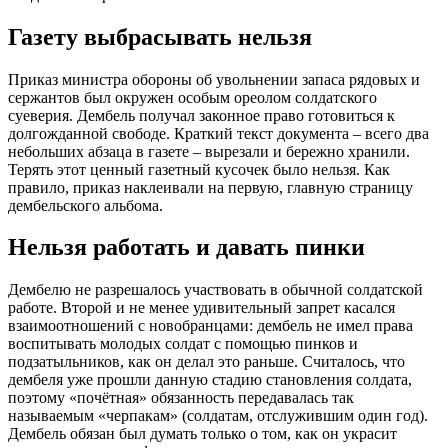
Газету выбрасывать нельзя
Приказ министра обороны об увольнении запаса рядовых и
сержантов был окружен особым ореолом солдатского
суеверия. Дембель получал законное право готовиться к
долгожданной свободе. Краткий текст документа – всего два
небольших абзаца в газете – вырезали и бережно хранили.
Терять этот ценный газетный кусочек было нельзя. Как
правило, приказ наклеивали на первую, главную страницу
дембельского альбома.
Нельзя работать и давать пинки
Дембелю не разрешалось участвовать в обычной солдатской
работе. Второй и не менее удивительный запрет касался
взаимоотношений с новобранцами: дембель не имел права
воспитывать молодых солдат с помощью пинков и
подзатыльников, как он делал это раньше. Считалось, что
дембеля уже прошли данную стадию становления солдата,
поэтому «почётная» обязанность передавалась так
называемым «черпакам» (солдатам, отслужившим один год).
Дембель обязан был думать только о том, как он украсит