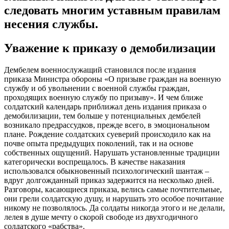
следовать многим уставным правилам
несения службы.
Уважение к приказу о демобилизации
Дембелем военнослужащий становился после издания
приказа Министра обороны «О призыве граждан на военную
службу и об увольнении с военной службы граждан,
проходящих военную службу по призыву». И чем ближе
солдатский календарь приближал день издания приказа о
демобилизации, тем больше у потенциальных дембелей
возникало предрассудков, прежде всего, в эмоциональном
плане. Рождение солдатских суеверий происходило как на
почве опыта предыдущих поколений, так и на основе
собственных ощущений. Нарушать установленные традиции
категорически воспрещалось. В качестве наказания
использовался обыкновенный психологический шантаж –
вдруг долгожданный приказ задержится на несколько дней.
Разговоры, касающиеся приказа, велись самые почтительные,
они грели солдатскую душу, и нарушать это особое почитание
никому не позволялось. Да солдаты никогда этого и не делали,
лелея в душе мечту о скорой свободе из двухгодичного
солдатского «рабства».