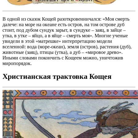
В одной из сказок Кощей разоткровенничался: «Моя смерть
далече: на море на океане есть остров, на том острове дуб
стоит, под дубом сундук зарыт, в сундуке – заяц, в зайце –
утка, в утке – яйцо, а в яйце – смерть моя». Многие ученые
увидели в этой «матрешке» интерпретацию модели
вселенной: вода (море-океан), земля (остров), растения (дуб),
животные (заяц), птицы (утка), а дуб – «мировое древо».
Иными словами покончить с Кощеем можно, уничтожив
миропорядок.
Христианская трактовка Кощея