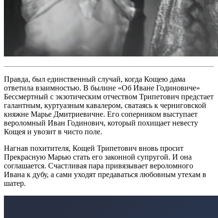
Правда, был единственный случай, когда Кощею дама
ответила взаимностью. В былине «Об Иване Годиновиче»
Бессмертный с экзотическим отчеством Трипетович предстает
галантным, куртуазным кавалером, сватаясь к черниговской
княжне Марье Дмитриевичне. Его соперником выступает
вероломный Иван Годинович, который похищает невесту
Кощея и увозит в чисто поле.
Нагнав похитителя, Кощей Трипетович вновь просит
Прекрасную Марью стать его законной супругой. И она
соглашается. Счастливая пара привязывает вероломного
Ивана к дубу, а сами уходят предаваться любовным утехам в
шатер.