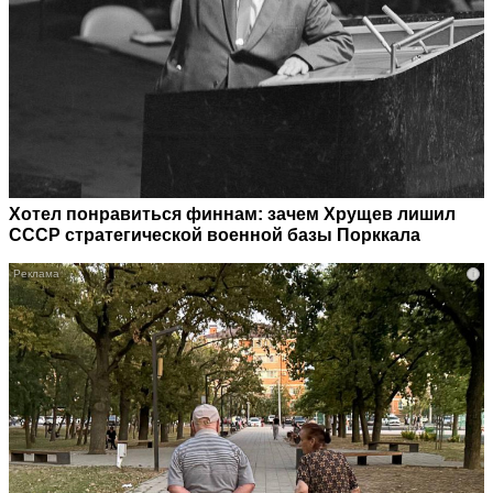
Хотел понравиться финнам: зачем Хрущев лишил
СССР стратегической военной базы Порккала
i