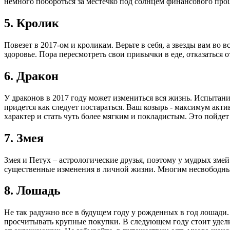
немного побороться за местечко под солнцем финансового про
5. Кролик
Повезет в 2017-ом и кроликам. Верьте в себя, а звезды вам во 
здоровье. Пора пересмотреть свои привычки в еде, отказаться
6. Дракон
У драконов в 2017 году может измениться вся жизнь. Испытания
придется как следует постараться. Ваш козырь - максимум ак
характер и стать чуть более мягким и покладистым. Это пойде
7. Змея
Змея и Петух – астрологические друзья, поэтому у мудрых зме
существенные изменения в личной жизни. Многим несвободным
8. Лошадь
Не так радужно все в будущем году у рожденных в год лошади
просчитывать крупные покупки. В следующем году стоит удели