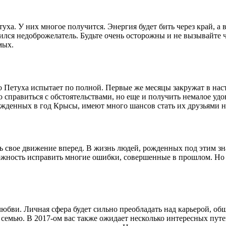
ха. У них многое получится. Энергия будет бить через край, а 
аился недоброжелатель. Будьте очень осторожны и не вызывайте
мых.
Петуха испытает по полной. Первые же месяцы закружат в наст
о справиться с обстоятельствами, но еще и получить немалое удо
ожденных в год Крысы, имеют много шансов стать их друзьями н
ть свое движение вперед. В жизнь людей, рожденных под этим зн
ожность исправить многие ошибки, совершенные в прошлом. Но 
м любви. Личная сфера будет сильно преобладать над карьерой,
емью. В 2017-ом вас также ожидает несколько интересных путеш