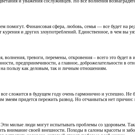
цветания и уважения сослуживцев. Но все волнения вознаградятс
всем помогут. Финансовая сфера, любовь, семья — все будет на р
 от курения и других злоупотреблений. Единственное, в чем вы у
, волнения, тревоги, перемены, откровения – всего это будет в
тивности, предприимчивости, а главное, доброжелательности в
т на пользу как деловым, так и личным отношениям.
й все сложится в будущем году очень гармонично и успешно. Не 
 змеям придется пережить развод. Но отчаиваться нет причин:
. Эти милые люди могут испытывать проблемы со здоровьем. Так
ть внимание своей внешности. Походы в салоны красоты и забо