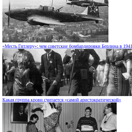
«Месть Гитлеру»: чем советские бомбардировки Берлина в 194
Какая группа крови считается «самой аристократической»