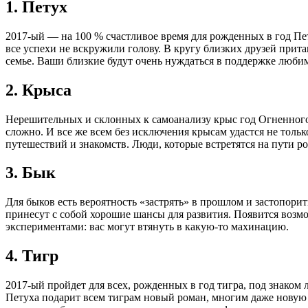
1. Петух
2017-ый — на 100 % счастливое время для рожденных в год Пету
все успехи не вскружили голову. В кругу близких друзей прит
семье. Ваши близкие будут очень нуждаться в поддержке люби
2. Крыса
Нерешительных и склонных к самоанализу крыс год Огненного 
сложно. И все же всем без исключения крысам удастся не тольк
путешествий и знакомств. Люди, которые встретятся на пути р
3. Бык
Для быков есть вероятность «застрять» в прошлом и застопори
принесут с собой хорошие шансы для развития. Появится возм
экспериментами: вас могут втянуть в какую-то махинацию.
4. Тигр
2017-ый пройдет для всех, рожденных в год тигра, под знако
Петуха подарит всем тиграм новый роман, многим даже новую с