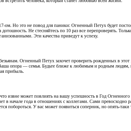
ов встретить человека, который станет любовью всей жизни.
017-ом. Но это не повод для паники: Огненный Петух будет пост
дотошность. Не стесняйтесь по 10 раз все перепроверять. Только
анизованными. Эти качества приведут к успеху.
безьянам. Огненный Петух захочет проверить рожденных в этот 
Ваша опора — семья. Будьте ближе к любимым и родным людям, и 
ая прибыль.
о что извне может повлиять на вашу успешность в Год Огненного
ет в начале года в отношениях с коллегами. Сами превосходно 
тся побороться. У вас может появиться соперник, но опять-таки то