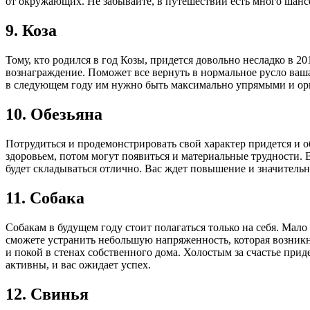
от окружающих. Не забывайте, в путешествии есть много шанс
9. Коза
Тому, кто родился в год Козы, придется довольно несладко в 2
вознаграждение. Поможет все вернуть в нормальное русло ваша 
в следующем году им нужно быть максимально упрямыми и орг
10. Обезьяна
Потрудиться и продемонстрировать свой характер придется и о
здоровьем, потом могут появиться и материальные трудности. 
будет складываться отлично. Вас ждет повышение и значительн
11. Собака
Собакам в будущем году стоит полагаться только на себя. Мал
сможете устранить небольшую напряженность, которая возникн
и покой в стенах собственного дома. Холостым за счастье приде
активны, и вас ожидает успех.
12. Свинья