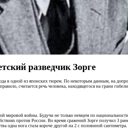
етский разведчик Зорге
да в одной из японских тюрем. По некоторым данным, на допроса
равило, считается речь человека, находящегося на грани гибели
й мировой войны. Будучи не только немцем по национальности, 
ействиях против России. Во время сражений Зорге получил 3 ран
а одна нога стала короче другой на 2 с половиной сантиметра. 