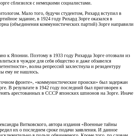
Зорге сблизился с немецкими социалистами.
тологом. Мало того, будучи студентом, Рихард вступил в
ийное задание, в 1924 году Рихард Зорге оказался в
терна (объединения коммунистических партий) Зорге направили
о к Японии. Поэтому в 1933 году Рихарда Зорге отозвали из
влиться в чуждое для себя общество и даже обзавелся
етентности», волна репрессий захлестнула и резидентуру
ны ему не нашлось.
осточном фронте», «коммунистические происки» был задержан
рге. В результате в 1942 году последний был приговорен к
бменять арестованных в СССР японских шпионов на Зорге. Иначе
Александра Витковского, автора издания «Военные тайны
едил их о последнем сроке подачи заявления. И данное
сключительно в пользу обвиняемого. Кроме того, по словам