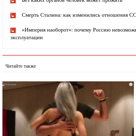
Без каких органов человек может прожить
Смерть Сталина: как изменились отношения С
«Империя наоборот»: почему Россию невозможн
эксплуатации
Читайте также
i