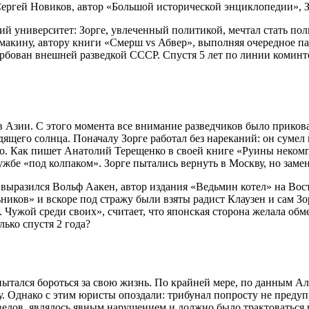
Сергей Новиков, автор «Большой исторической энциклопедии», 
 университет: Зорге, увлеченный политикой, мечтал стать поли
ину, автору книги «Смерш vs Абвер», выполняя очередное парт
вербован внешней разведкой СССР. Спустя 5 лет по линии комин
Азии. С этого момента все внимание разведчиков было прикован
ящего солнца. Поначалу Зорге работал без нареканий: он сумел 
го. Как пишет Анатолий Терещенко в своей книге «Руины некомп
ужбе «под колпаком». Зорге пытались вернуть в Москву, но заме
ак выразился Вольф Аакен, автор издания «Ведьмин котел» на В
ников» и вскоре под стражу были взяты радист Клаузен и сам Зо
. Чужой среди своих», считает, что японская сторона желала о
лько спустя 2 года?
 пытался бороться за свою жизнь. По крайней мере, по данным 
 Однако с этим юристы опоздали: трибунал попросту не предупр
едов, являлось явным нарушением и должно было трактоваться и