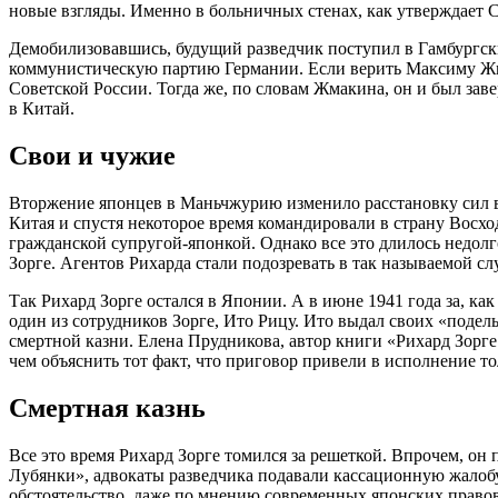
новые взгляды. Именно в больничных стенах, как утверждает 
Демобилизовавшись, будущий разведчик поступил в Гамбургский
коммунистическую партию Германии. Если верить Максиму Жмак
Советской России. Тогда же, по словам Жмакина, он и был за
в Китай.
Свои и чужие
Вторжение японцев в Маньчжурию изменило расстановку сил в 
Китая и спустя некоторое время командировали в страну Восход
гражданской супругой-японкой. Однако все это длилось недол
Зорге. Агентов Рихарда стали подозревать в так называемой сл
Так Рихард Зорге остался в Японии. А в июне 1941 года за, к
один из сотрудников Зорге, Ито Рицу. Ито выдал своих «подель
смертной казни. Елена Прудникова, автор книги «Рихард Зорге
чем объяснить тот факт, что приговор привели в исполнение то
Смертная казнь
Все это время Рихард Зорге томился за решеткой. Впрочем, он
Лубянки», адвокаты разведчика подавали кассационную жалобу.
обстоятельство, даже по мнению современных японских правов