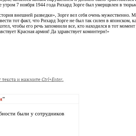
ее утром 7 ноября 1944 года Рихард Зорге был умерщвлен в тюрь
тория внешней разведки», Зорге вел себя очень мужественно. Мал
ести тот факт, что Рихард Зорге не был так силен в японском, к
отел, чтобы его речь запомнили все, кто находился в тот момен
авствует Красная армия! Да здравствует коминтерн!»
и
"
бности были у сотрудников