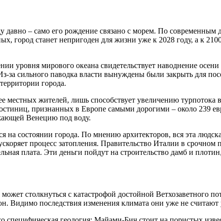
 давно – само его рождение связано с морем. По современным д
ных, город станет непригоден для жизни уже к 2028 году, а к 21
и уровня мирового океана свидетельствует наводнение осени 2
. Из-за сильного паводка власти вынуждены были закрыть для п
 территории города.
ее местных жителей, лишь способствует увеличению турпотока в
гостиниц, признанных в Европе самыми дорогими – около 239 ев
жающей Венецию под воду.
я на состоянии города. По мнению архитекторов, вся эта людск
 ускоряет процесс затопления. Правительство Италии в срочном
ельная плата. Эти деньги пойдут на строительство дамб и плоти
жет столкнуться с катастрофой достойной Ветхозаветного пото
. Видимо последствия изменения климата они уже не считают у
го специфическая геология: Майами-Бич стоит на пористых изв