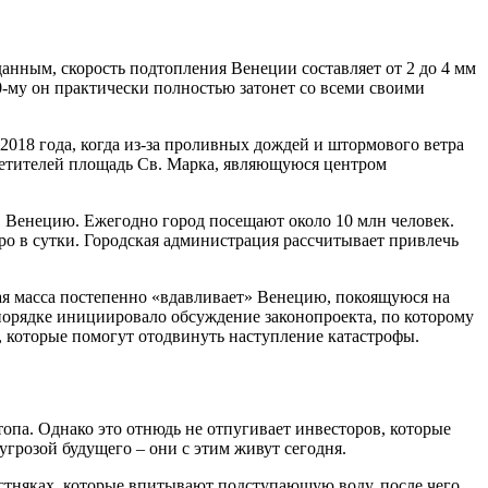
анным, скорость подтопления Венеции составляет от 2 до 4 мм
00-му он практически полностью затонет со всеми своими
018 года, когда из-за проливных дождей и штормового ветра
осетителей площадь Св. Марка, являющуюся центром
 Венецию. Ежегодно город посещают около 10 млн человек.
ро в сутки. Городская администрация рассчитывает привлечь
ая масса постепенно «вдавливает» Венецию, покоящуюся на
 порядке инициировало обсуждение законопроекта, по которому
н, которые помогут отодвинуть наступление катастрофы.
па. Однако это отнюдь не отпугивает инвесторов, которые
грозой будущего – они с этим живут сегодня.
естняках, которые впитывают подступающую воду, после чего