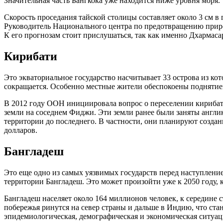
Значительная часть Бангкока уже находится ниже уровня моря.
Скорость проседания тайской столицы составляет около 3 см в
Руководитель Национального центра по предотвращению природ
К его прогнозам стоит прислушаться, так как именно Дхармаса
Кирибати
Это экваториальное государство насчитывает 33 острова из к
сокращается. Особенно местные жители обеспокоены поднятие
В 2012 году ООН инициировала вопрос о переселении кирибати
земли на соседнем Фиджи. Эти земли ранее были заняты англик
территории до последнего. В частности, они планируют создан
долларов.
Бангладеш
Это еще одно из самых уязвимых государств перед наступление
территории Бангладеш. Это может произойти уже к 2050 году, 
Бангладеш населяет около 164 миллионов человек, к середине 
побережья ринутся на север страны и дальше в Индию, что стан
эпидемиологическая, демографическая и экономическая ситуац