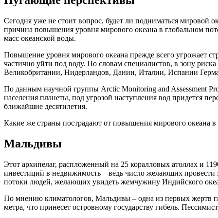
Пугающие перспективы
Сегодня уже не стоит вопрос, будет ли подниматься мировой ок
причина повышения уровня мирового океана в глобальном потеп
масс океанской воды.
Повышение уровня мирового океана прежде всего угрожает стр
частично уйти под воду. По словам специалистов, в зону риск
Великобритании, Нидерландов, Дании, Италии, Испании Герма
По данным научной группы Arctic Monitoring and Assessment Pr
населения планеты, под угрозой наступления вод придется пер
ближайшие десятилетия.
Какие же страны пострадают от повышения мирового океана в
Мальдивы
Этот архипелаг, распложенный на 25 коралловых атоллах и 11
инвестиций в недвижимость – ведь число желающих провести з
потоки людей, желающих увидеть жемчужину Индийского океана
По мнению климатологов, Мальдивы – одна из первых жертв гл
метра, что принесет островному государству гибель. Пессимис