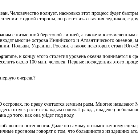
еан. Человечество волнует, насколько этот процесс будет быстр
лении: с одной стороны, он растет из-за таяния ледников, с др
анам с низменной береговой линией, а также многочисленным о
а входят многие острова Индийского и Атлантического океанов,
нии, Польши, Украины, России, а также некоторых стран Юго-
ogramme, к концу этого столетия уровень океана поднимется в ср
еселить около 100 млн. человек. Первые последствия этого проц
 первую очередь?
90 островах, по праву считается земным раем. Многие называют 
десь отпуск растет с каждым годом. Правда, владелец небольшо
 до того, как она уйдет под воду.
обального потепления. Даже по самому оптимистичному сценари
тичные прогнозы говорят о том, что большинство из здешних ат