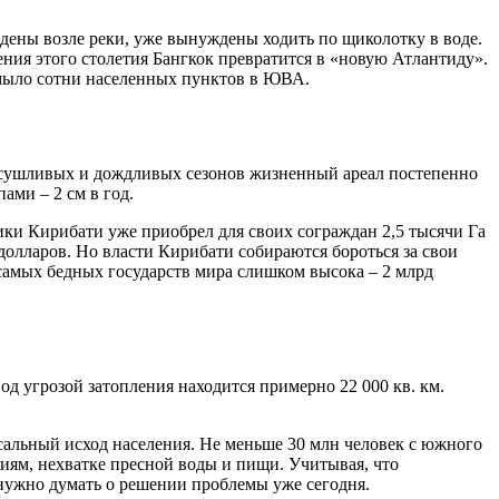
едены возле реки, уже вынуждены ходить по щиколотку в воде.
ния этого столетия Бангкок превратится в «новую Атлантиду».
 смыло сотни населенных пунктов в ЮВА.
 засушливых и дождливых сезонов жизненный ареал постепенно
ми – 2 см в год.
ки Кирибати уже приобрел для своих сограждан 2,5 тысячи Га
 долларов. Но власти Кирибати собираются бороться за свои
 самых бедных государств мира слишком высока – 2 млрд
д угрозой затопления находится примерно 22 000 кв. км.
ссальный исход населения. Не меньше 30 млн человек с южного
миям, нехватке пресной воды и пищи. Учитывая, что
 нужно думать о решении проблемы уже сегодня.