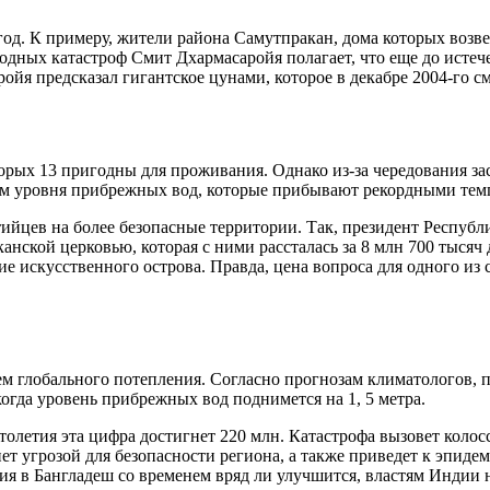
 год. К примеру, жители района Самутпракан, дома которых возв
ных катастроф Смит Дхармасаройя полагает, что еще до истече
ройя предсказал гигантское цунами, которое в декабре 2004-го
оторых 13 пригодны для проживания. Однако из-за чередования
м уровня прибрежных вод, которые прибывают рекордными темпа
йцев на более безопасные территории. Так, президент Республи
анской церковью, которая с ними рассталась за 8 млн 700 тысяч
ие искусственного острова. Правда, цена вопроса для одного из
м глобального потепления. Согласно прогнозам климатологов, по
когда уровень прибрежных вод поднимется на 1, 5 метра.
столетия эта цифра достигнет 220 млн. Катастрофа вызовет коло
ет угрозой для безопасности региона, а также приведет к эпиде
ия в Бангладеш со временем вряд ли улучшится, властям Индии