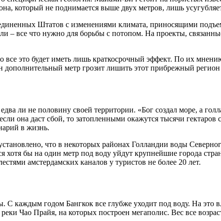
она, который не поднимается выше двух метров, лишь усугубляе
единенных Штатов с изменениями климата, приносящими подъем у
мли – все что нужно для борьбы с потопом. На проекты, связанн
 все это будет иметь лишь краткосрочный эффект. По их мнению
ин дополнительный метр грозит лишить этот прибрежный регион
 едва ли не половину своей территории. «Бог создал море, а гол
если она даст сбой, то затопленными окажутся тысячи гектаров 
нарий в жизнь.
установлено, что в некоторых районах Голландии воды Северног
 хотя бы на один метр под воду уйдут крупнейшие города стра
естями амстердамских каналов у туристов не более 20 лет.
. С каждым годом Бангкок все глубже уходит под воду. На это
 реки Чао Прайя, на которых построен мегаполис. Вес все возра