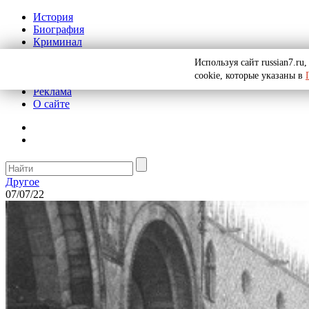
История
Биография
Криминал
СССР
Используя сайт russian7.r
Тайны
cookie, которые указаны в
Рекомендации
Реклама
О сайте
Другое
07/07/22