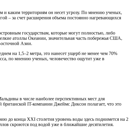
ым и каким территориям он несет угрозу. По мнению ученых,
угой – за счет расширения объема постоянно нагревающихся
стровным государствам, которые могут полностью, либо
 мелкие атоллы Океании, значительная часть побережья США,
Восточной Азии.
еднем на 1,5–2 метра, это нанесет ущерб не менее чем 70%
есса, по мнению ученых, человечество ощутит уже в
Мальдивы в числе наиболее перспективных мест для
й британской IT-компании Джеймс Диксон полагает, что это
ю до конца XXI столетия уровень воды здесь поднимется на 2
оллов скроются под водой уже в ближайшие десятилетия.