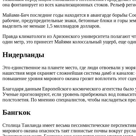
она фонтанирует из всех канализационных стоков. Рельеф реги
Майами-Бич последние годы находится в авангарде борьбы Со
рабочие, предупредительные знаки, бетонные блоки и горы зе
выделить не меньше 1,5 миллиардов долларов.
Правда климатологи из Аризонского университета полагают что
один метр, это принесет Майями колоссальный ущерб, еще од
Нидерланды
Это единственное на планете место, где люди отвоевали у моря
нашествия моря охраняет сложнейшая система дамб и каналов: 
повышение уровня мирового океана грозит воплотить этот сце
Благодаря данным Европейского космического агентства было 
Ученые прогнозируют, если уровень прибрежных вод повысится
полстолетия. По мнению специалистов, чтобы насладиться прел
Бангкок
Столица Таиланда имеет весьма пессимистические перспективы
мирового океана опасность таят глинистые почвы вокруг русла