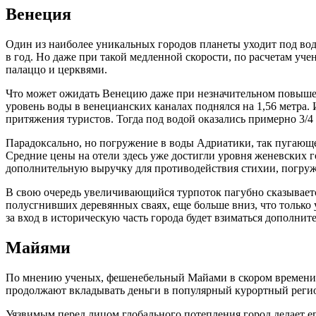
Венеция
Один из наиболее уникальных городов планеты уходит под воду
в год. Но даже при такой медленной скорости, по расчетам уче
палаццо и церквями.
Что может ожидать Венецию даже при незначительном повышени
уровень воды в венецианских каналах поднялся на 1,56 метра
притяжения туристов. Тогда под водой оказались примерно 3/4
Парадоксально, но погружение в воды Адриатики, так пугающ
Средние цены на отели здесь уже достигли уровня женевских 
дополнительную выручку для противодействия стихии, погру
В свою очередь увеличивающийся турпоток пагубно сказываетс
полусгнивших деревянных сваях, еще больше вниз, что только
за вход в историческую часть города будет взиматься дополнит
Майями
По мнению ученых, фешенебельный Майами в скором времени мо
продолжают вкладывать деньги в популярный курортный регион
Уязвимым перед лицом глобального потепления город делает е