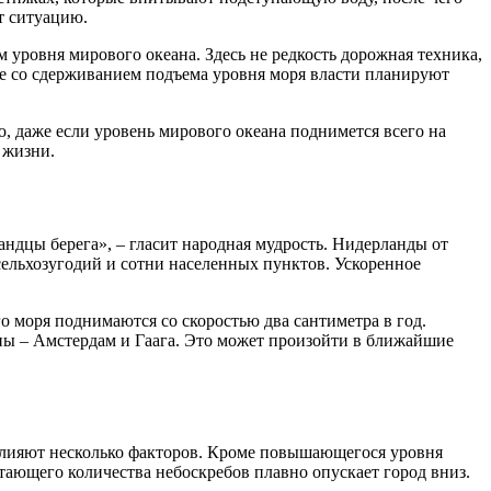
т ситуацию.
ровня мирового океана. Здесь не редкость дорожная техника,
ые со сдерживанием подъема уровня моря власти планируют
, даже если уровень мирового океана поднимется всего на
 жизни.
ландцы берега», – гласит народная мудрость. Нидерланды от
сельхозугодий и сотни населенных пунктов. Ускоренное
о моря поднимаются со скоростью два сантиметра в год.
ны – Амстердам и Гаага. Это может произойти в ближайшие
 влияют несколько факторов. Кроме повышающегося уровня
стающего количества небоскребов плавно опускает город вниз.