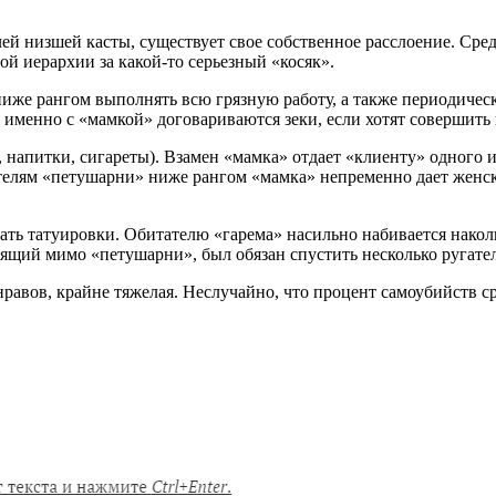
елей низшей касты, существует свое собственное расслоение. Ср
й иерархии за какой-то серьезный «косяк».
иже рангом выполнять всю грязную работу, а также периодичес
 именно с «мамкой» договариваются зеки, если хотят совершить 
да, напитки, сигареты). Взамен «мамка» отдает «клиенту» одног
телям «петушарни» ниже рангом «мамка» непременно дает женски
лать татуировки. Обитателю «гарема» насильно набивается накол
щий мимо «петушарни», был обязан спустить несколько ругател
нравов, крайне тяжелая. Неслучайно, что процент самоубийств 