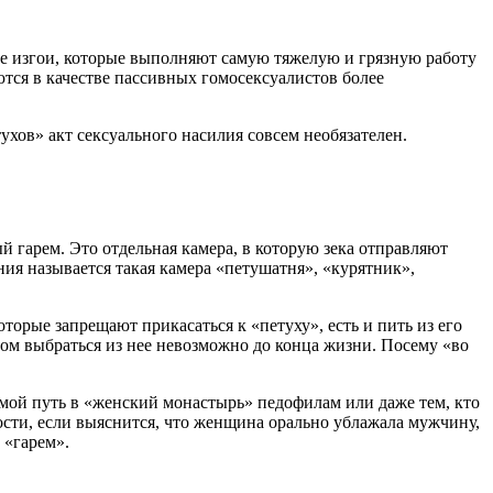
е изгои, которые выполняют самую тяжелую и грязную работу
уются в качестве пассивных гомосексуалистов более
хов» акт сексуального насилия совсем необязателен.
 гарем. Это отдельная камера, в которую зека отправляют
ния называется такая камера «петушатня», «курятник»,
орые запрещают прикасаться к «петуху», есть и пить из его
этом выбраться из нее невозможно до конца жизни. Посему «во
мой путь в «женский монастырь» педофилам или даже тем, кто
сти, если выяснится, что женщина орально ублажала мужчину,
 «гарем».