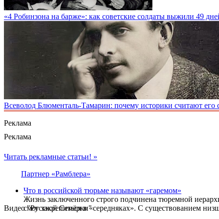
«4 Робинзона на барже»: как советские солдаты выжили 49 дне
Всеволод Блюменталь-Тамарин: почему историки считают его 
Реклама
Реклама
Читать рекламные статьи! »
Партнер «Рамблера»
Что в российской тюрьме называют «гаремом»
Жизнь заключенного строго подчинена тюремной иерархии
Видео "Русской Семёрки"
смог закрепиться в «середняках». С существованием низш