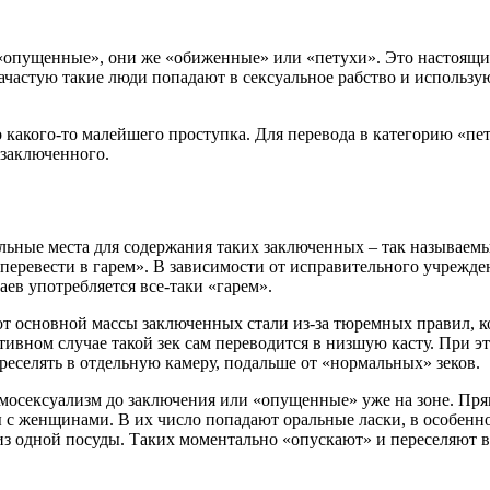
«опущенные», они же «обиженные» или «петухи». Это настоящи
, зачастую такие люди попадают в сексуальное рабство и использ
какого-то малейшего проступка. Для перевода в категорию «пету
 заключенного.
ные места для содержания таких заключенных – так называемый
«перевести в гарем». В зависимости от исправительного учрежде
ев употребляется все-таки «гарем».
 основной массы заключенных стали из-за тюремных правил, кот
отивном случае такой зек сам переводится в низшую касту. При 
еселять в отдельную камеру, подальше от «нормальных» зеков.
мосексуализм до заключения или «опущенные» уже на зоне. Пря
 с женщинами. В их число попадают оральные ласки, в особенно
 из одной посуды. Таких моментально «опускают» и переселяют в