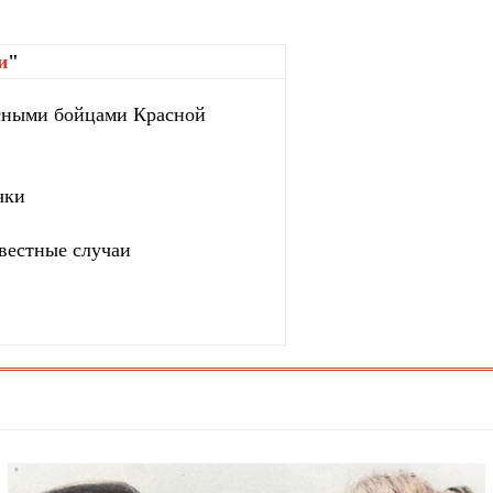
и
"
сными бойцами Красной
чки
вестные случаи