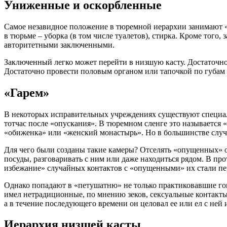
Униженные и оскорбленные
Самое незавидное положение в тюремной иерархии занимают 
в тюрьме – уборка (в том числе туалетов), стирка. Кроме того
авторитетными заключенными.
Заключенный легко может перейти в низшую касту. Достаточно 
Достаточно провести половым органом или тапочкой по губам
«Гарем»
В некоторых исправительных учреждениях существуют специаль
тотчас после «опускания». В тюремном сленге это называется 
«обиженка» или «женский монастырь». Но в большинстве случа
Для чего были созданы такие камеры? Отселять «опущенных» от
посуды, разговаривать с ним или даже находиться рядом. В пр
избежание» случайных контактов с «опущенными» их стали пер
Однако попадают в «петушатню» не только практиковавшие го
имел нетрадиционные, по мнению зеков, сексуальные контакты
а в течение последующего времени он целовал ее или ел с ней
Иерархия низшей касты