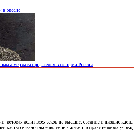
й в океане
самым мерзким предателем в истории России
, которая делит всех зеков на высшие, средние и низшие касты.
ей касты связано такое явление в жизни исправительных учрежд