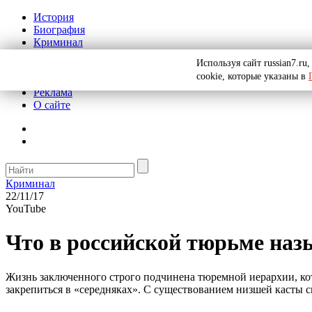
История
Биография
Криминал
СССР
Используя сайт russian7.r
Тайны
cookie, которые указаны в
Рекомендации
Реклама
О сайте
Криминал
22/11/17
YouTube
Что в российской тюрьме на
Жизнь заключенного строго подчинена тюремной иерархии, кото
закрепиться в «середняках». С существованием низшей касты с