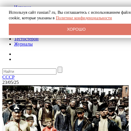
История
Биография
Используя сайт russian7.ru, Вы соглашаетесь с использованием файл
Криминал
cookie, которые указаны в
Политике конфиденциальности
Реклама на сайте
О сайте
ХОРОШО
Рекомендательные статьи
Тестостерон
Журналы
СССР
23/05/25