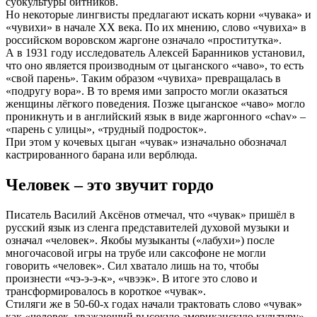
субкультуры битников.
Но некоторые лингвисты предлагают искать корни «чувака» и
«чувихи» в начале XX века. По их мнению, слово «чувиха» в
российском воровском жаргоне означало «проститутка».
А в 1931 году исследователь Алексей Баранников установил,
что оно является производным от цыганского «чаво», то есть
«свой парень». Таким образом «чувиха» превращалась в
«подругу вора». В то время ими запросто могли оказаться
женщины лёгкого поведения. Позже цыганское «чаво» могло
проникнуть и в английский язык в виде жаргонного «chav» –
«парень с улицы», «трудный подросток».
При этом у кочевых цыган «чувак» изначально обозначал
кастрированного барана или верблюда.
Человек – это звучит гордо
Писатель Василий Аксёнов отмечал, что «чувак» пришёл в
русский язык из сленга представителей духовой музыки и
означал «человек». Якобы музыканты («лабухи») после
многочасовой игры на трубе или саксофоне не могли
говорить «человек». Сил хватало лишь на то, чтобы
произнести «чэ-э-э-к», «чвээк». В итоге это слово и
трансформировалось в короткое «чувак».
Стиляги же в 50-60-х годах начали трактовать слово «чувак»
как «человек, уважающий высокую американскую культуру».