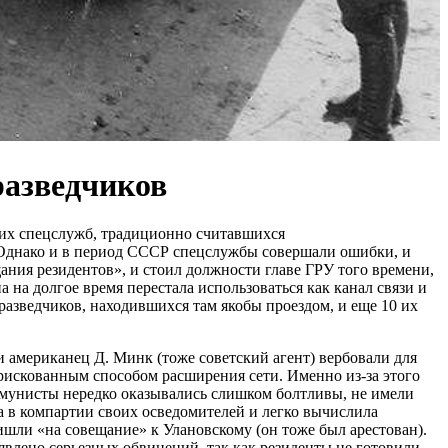
разведчиков
ких спецслужб, традиционно считавшихся
 Однако и в период СССР спецслужбы совершали ошибки, и
ания резидентов», и стоил должности главе ГРУ того времени,
а на долгое время перестала использоваться как канал связи и
разведчиков, находившихся там якобы проездом, и еще 10 их
и американец Д. Минк (тоже советский агент) вербовали для
рискованным способом расширения сети. Именно из-за этого
оммунисты нередко оказывались слишком болтливы, не имели
ла в компартии своих осведомителей и легко вычислила
ишли «на совещание» к Улановскому (он тоже был арестован).
явлено серьезных обвинений, так как резиденты не готовили