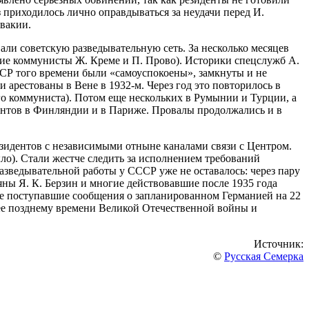
з приходилось лично оправдываться за неудачи перед И.
овакии.
али советскую разведывательную сеть. За несколько месяцев
ие коммунисты Ж. Креме и П. Прово). Историки спецслужб А.
ССР того времени были «самоуспокоены», замкнуты и не
 арестованы в Вене в 1932-м. Через год это повторилось в
ого коммуниста). Потом еще нескольких в Румынии и Турции, а
агентов в Финляндии и в Париже. Провалы продолжались и в
езидентов с независимыми отныне каналами связи с Центром.
ло). Стали жестче следить за исполнением требований
зведывательной работы у СССР уже не оставалось: через пару
яны Я. К. Берзин и многие действовавшие после 1935 года
гие поступавшие сообщения о запланированном Германией на 22
лее позднему времени Великой Отечественной войны и
Источник:
©
Русская Семерка