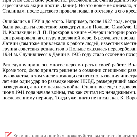
агрессивных акций против Дании). Но это вовсе не означало, 
Сталиным, после датского провала подал в отставку, а его кре
Ошибались в ГРУ и до этого. Например, после 1927 года, когд
были раскрыты советские разведгруппы в Польше, Стамбуле, 
И. Колпакиди и Д. П. Прохоров в книге «Очерки истории росс
контролировали агентуру в должной мере. В результате провал 
Латвии (там тоже привлекали к работе людей, известных местн
группа советских резидентов в Польше оказалась перевербован
1934-м. Случившееся в Дании в 1935 году стало особенно позо
Разведупру пришлось многое пересмотреть в своей работе. Во
Кроме того, было принято решение о создании спецшколы разве
руководства, в том числе касающихся неиспользования иностр
лет еще один удар по разведке нанес НКВД, развернувший махо
разведчики), а потом началась война. Сталин все еще не дове
июня 1941 года начале войны, так как считал их ненадежными
послевоенному периоду. Тогда уже никто не писал, как К. Воро