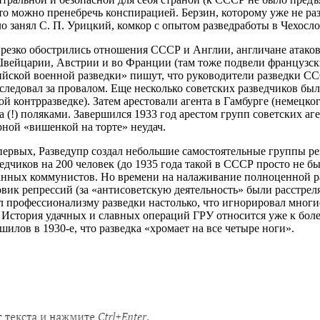
что можно пренебречь конспирацией. Берзин, которому уже не ра
сло занял С. П. Урицкий, комкор с опытом разведработы в Чехосл
а резко обострились отношения СССР и Англии, англичане атаков
Швейцарии, Австрии и во Франции (там тоже подвели французск
ийской военной разведки» пишут, что руководители разведки С
следовал за провалом. Еще несколько советских разведчиков были
ой контрразведке). Затем арестовали агента в Гамбурге (немецк
а (!) поляками. Завершился 1933 год арестом групп советских 
рной «вишенкой на торте» неудач.
-первых, Разведупр создал небольшие самостоятельные группы р
дчиков на 200 человек (до 1935 года такой в СССР просто не бы
анных коммунистов. Но времени на налаживание полноценной ра
вик репрессий (за «антисоветскую деятельность» были расстрел
рял профессионализму разведки настолько, что игнорировал мно
. История удачных и славных операций ГРУ относится уже к бо
шилов в 1930-е, что разведка «хромает на все четыре ноги».