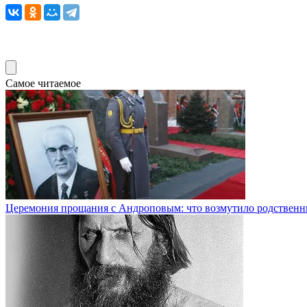
Самое читаемое
Церемония прощания с Андроповым: что возмутило родственн