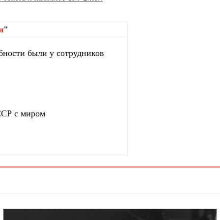
и
"
бности были у сотрудников
ССР с миром