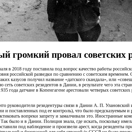
ый громкий провал советских 
аля в 2018 году поставила под вопрос качество работы российс
вня российской разведки по сравнению с советским временем.
аких казусов получил название «датского скандала», или «совещ
сеть советских резидентов в Дании, в результате чего эта стран
935 года датчане в Копенгагене арестовали четверых советских 
что руководители резидентуры связи в Дании А. П. Улановский 
и и поставленных под ее контроль), что было предсказуемым и 
актиковать вопреки запрету и замалчивали это. Иностранные к
Так было и в Дании. Полиция знала, где искать, поскольку име
ставили под наблюдение и произвели арест, когда резиденты пр
тральной и безопасной для себя страной (к СССР не было предъ