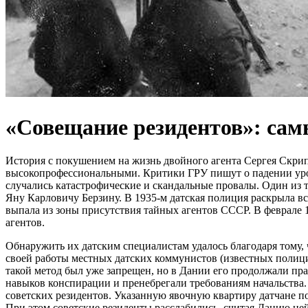
«Совещание резидентов»: сам
История с покушением на жизнь двойного агента Сергея Скрип
высокопрофессиональными. Критики ГРУ пишут о падении уро
случались катастрофические и скандальные провалы. Один из т
Яну Карловичу Берзину. В 1935-м датская полиция раскрыла всю 
выпала из зоны присутствия тайных агентов СССР. В феврале 1
агентов.
Обнаружить их датским специалистам удалось благодаря тому, 
своей работы местных датских коммунистов (известных полици
такой метод был уже запрещен, но в Дании его продолжали пр
навыков конспирации и пренебрегали требованиям начальства. 
советских резидентов. Указанную явочную квартиру датчане по
При этом советские резиденты расслабились, считая Данию ней