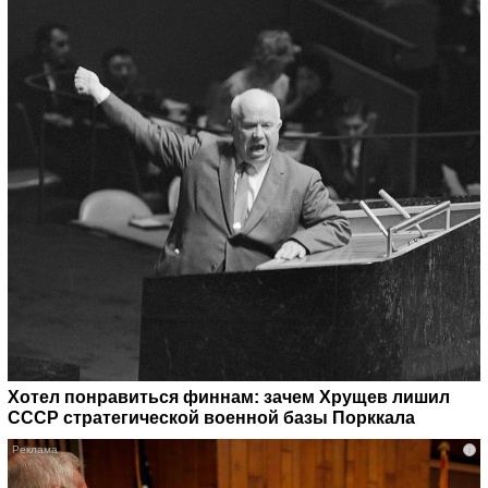
Хотел понравиться финнам: зачем Хрущев лишил
СССР стратегической военной базы Порккала
i