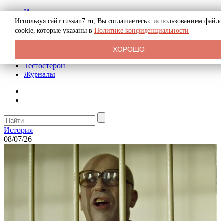
История
Биография
Используя сайт russian7.ru, Вы соглашаетесь с использованием файл
Криминал
cookie, которые указаны в
Политике конфиденциальности
Реклама на сайте
О сайте
ХОРОШО
Рекомендательные статьи
Тестостерон
Журналы
История
08/07/26