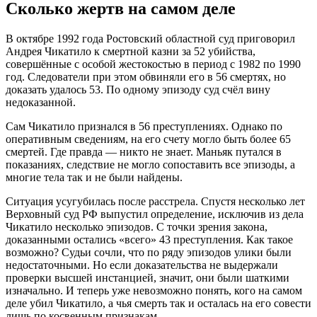
Сколько жертв на самом деле
В октябре 1992 года Ростовский областной суд приговорил
Андрея Чикатило к смертной казни за 52 убийства,
совершённые с особой жестокостью в период с 1982 по 1990
год
. Следователи при этом обвиняли его в 56 смертях, но
доказать удалось 53. По одному эпизоду суд счёл вину
недоказанной
.
Сам Чикатило признался в 56 преступлениях. Однако по
оперативным сведениям, на его счету могло быть более 65
смертей
. Где правда — никто не знает. Маньяк путался в
показаниях, следствие не могло сопоставить все эпизоды, а
многие тела так и не были найдены.
Ситуация усугубилась после расстрела. Спустя несколько лет
Верховный суд РФ выпустил определение, исключив из дела
Чикатило несколько эпизодов. С точки зрения закона,
доказанными остались «всего» 43 преступления
. Как такое
возможно? Судьи сочли, что по ряду эпизодов улики были
недостаточными. Но если доказательства не выдержали
проверки высшей инстанцией, значит, они были шаткими
изначально. И теперь уже невозможно понять, кого на самом
деле убил Чикатило, а чья смерть так и осталась на его совести
лишь по косвенным признакам.