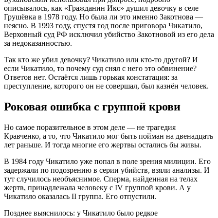
описывалось, как «Гражданин Икс» душил девочку в селе
Грушёвка в 1978 году
. Но была ли это именно Закотнова —
неясно. В 1993 году, спустя год после приговора Чикатило,
Верховный суд РФ исключил убийство Закотновой из его дела
за недоказанностью
.
Так кто же убил девочку? Чикатило или кто-то другой? И
если Чикатило, то почему суд снял с него это обвинение?
Ответов нет. Остаётся лишь горькая констатация: за
преступление, которого он не совершал, был казнён человек.
Роковая ошибка с группой крови
Но самое поразительное в этом деле — не трагедия
Кравченко, а то, что Чикатило мог быть пойман на двенадцать
лет раньше. И тогда многие его жертвы остались бы живы.
В 1984 году Чикатило уже попал в поле зрения милиции. Его
задержали по подозрению в серии убийств, взяли анализы. И
тут случилось необъяснимое. Сперма, найденная на телах
жертв, принадлежала человеку с IV группой крови. А у
Чикатило оказалась II группа
. Его отпустили.
Позднее выяснилось: у Чикатило было редкое