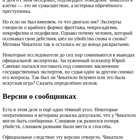
клетке — это не сумасшествие, а истерика обречённого
преступника
.
Но если он был вменяем, то что двигало им? Эксперты
говорили о крайних формах фроттажа, некросадизма,
некрофилии и педофилии
. Однако почему человек, который
осознавал свои действия, шёл на убийства снова и снова?
Мотивы Чикатило так и остались не до конца раскрытыми
.
Некоторые исследователи до сих пор сомневаются в выводах
официальной экспертизы. Заслуженный психиатр Юрий
Савенко пытался поставить под сомнение заключение
государственных экспертов, но судья один за другим снимал
его вопросы
. Так был ли Чикатило безумен или это была
искусная игра? Сказать определённо нельзя.
Версии о сообщниках
Есть в этом деле и ещё один тёмный угол. Некоторые
оперативники и ветераны розыска допускали, что у Чикатило
могли быть сообщники
. Слишком уж разнился почерк
убийств, слишком разными были места и способы.
Официальное следствие эту версию отвергло. Чикатило