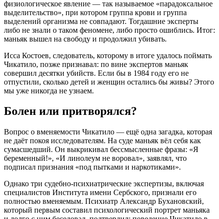
физиологическое явление — так называемое «парадоксальное
выделительство», при котором группа крови и группа
выделений организма не совпадают
. Тогдашние эксперты
либо не знали о таком феномене, либо просто ошиблись. Итог:
маньяк вышел на свободу и продолжил убивать
.
Исса Костоев, следователь, которому в итоге удалось поймать
Чикатило, позже признавал: по вине экспертов маньяк
совершил десятки убийств
. Если бы в 1984 году его не
отпустили, сколько детей и женщин остались бы живы? Этого
мы уже никогда не узнаем.
Болен или притворялся?
Вопрос о вменяемости Чикатило — ещё одна загадка, которая
не даёт покоя исследователям. На суде маньяк вёл себя как
сумасшедший. Он выкрикивал бессмысленные фразы: «Я
беременный!», «И линолеум не воровал», заявлял, что
подписал признания «под пытками и наркотиками»
.
Однако три судебно-психиатрические экспертизы, включая
специалистов Института имени Сербского, признали его
полностью вменяемым
. Психиатр Александр Бухановский,
который первым составил психологический портрет маньяка
и долго с ним беседовал, подтвердил: поведение Чикатило в