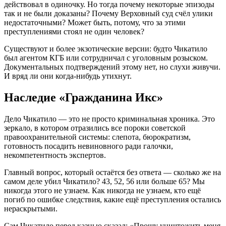
действовал в одиночку. Но тогда почему некоторые эпизоды
так и не были доказаны? Почему Верховный суд счёл улики
недостаточными? Может быть, потому, что за этими
преступлениями стоял не один человек?
Существуют и более экзотические версии: будто Чикатило
был агентом КГБ или сотрудничал с уголовным розыском
.
Документальных подтверждений этому нет, но слухи живучи.
И вряд ли они когда-нибудь утихнут.
Наследие «Гражданина Икс»
Дело Чикатило — это не просто криминальная хроника. Это
зеркало, в котором отразились все пороки советской
правоохранительной системы: слепота, бюрократизм,
готовность посадить невиновного ради галочки,
некомпетентность экспертов.
Главный вопрос, который остаётся без ответа — сколько же на
самом деле убил Чикатило? 43, 52, 56 или больше 65?
Мы
никогда этого не узнаем. Как никогда не узнаем, кто ещё
погиб по ошибке следствия, какие ещё преступления остались
нераскрытыми.
Сам Чикатило перед казнью сказал: «Прошу уничтожить меня