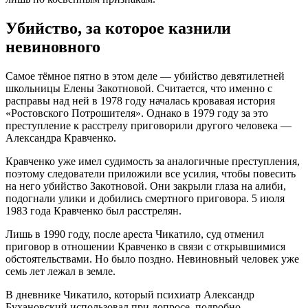
Убийство, за которое казнили
невиновного
Самое тёмное пятно в этом деле — убийство девятилетней
школьницы Елены Закотновой. Считается, что именно с
расправы над ней в 1978 году началась кровавая история
«Ростовского Потрошителя»
. Однако в 1979 году за это
преступление к расстрелу приговорили другого человека —
Александра Кравченко
.
Кравченко уже имел судимость за аналогичные преступления,
поэтому следователи приложили все усилия, чтобы повесить
на него убийство Закотновой. Они закрыли глаза на алиби,
подогнали улики и добились смертного приговора
. 5 июля
1983 года Кравченко был расстрелян
.
Лишь в 1990 году, после ареста Чикатило, суд отменил
приговор в отношении Кравченко в связи с открывшимися
обстоятельствами
. Но было поздно. Невиновный человек уже
семь лет лежал в земле.
В дневнике Чикатило, который психиатр Александр
Бухановский использовал при допросе, подробно