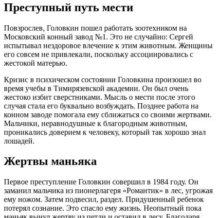
Преступный путь мести
Повзрослев, Головкин пошел работать зоотехником на
Московский конный завод №1. Это не случайно: Сергей
испытывал нездоровое влечение к этим животным. Женщины
его совсем не привлекали, поскольку ассоциировались с
жестокой матерью.
Кризис в психическом состоянии Головкина произошел во
время учебы в Тимирязевской академии. Он был очень
жестоко избит сверстниками. Мысль о мести после этого
случая стала его буквально возбуждать. Позднее работа на
конном заводе помогала ему сближаться со своими жертвами.
Мальчики, неравнодушные к благородным животным,
проникались доверием к человеку, который так хорошо знал
лошадей.
Жертвы маньяка
Первое преступление Головкин совершил в 1984 году. Он
заманил мальчика из пионерлагеря «Романтик» в лес, угрожая
ему ножом. Затем подвесил, раздел. Придушенный ребенок
потерял сознание. Это спасло ему жизнь. Неопытный пока
маньяк вынул жертву из петли и оставил в лесу. Благодаря