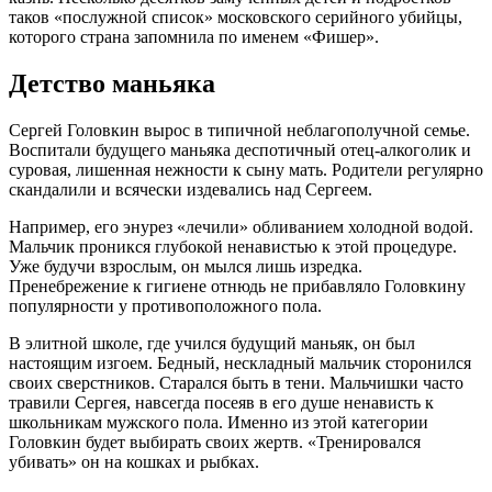
таков «послужной список» московского серийного убийцы,
которого страна запомнила по именем «Фишер».
Детство маньяка
Сергей Головкин вырос в типичной неблагополучной семье.
Воспитали будущего маньяка деспотичный отец-алкоголик и
суровая, лишенная нежности к сыну мать. Родители регулярно
скандалили и всячески издевались над Сергеем.
Например, его энурез «лечили» обливанием холодной водой.
Мальчик проникся глубокой ненавистью к этой процедуре.
Уже будучи взрослым, он мылся лишь изредка.
Пренебрежение к гигиене отнюдь не прибавляло Головкину
популярности у противоположного пола.
В элитной школе, где учился будущий маньяк, он был
настоящим изгоем. Бедный, нескладный мальчик сторонился
своих сверстников. Старался быть в тени. Мальчишки часто
травили Сергея, навсегда посеяв в его душе ненависть к
школьникам мужского пола. Именно из этой категории
Головкин будет выбирать своих жертв. «Тренировался
убивать» он на кошках и рыбках.