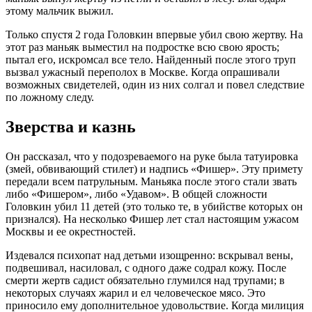
этому мальчик выжил.
Только спустя 2 года Головкин впервые убил свою жертву. На
этот раз маньяк выместил на подростке всю свою ярость;
пытал его, искромсал все тело. Найденный после этого труп
вызвал ужасный переполох в Москве. Когда опрашивали
возможных свидетелей, один из них солгал и повел следствие
по ложному следу.
Зверства и казнь
Он рассказал, что у подозреваемого на руке была татуировка
(змей, обвивающий стилет) и надпись «Фишер». Эту примету
передали всем патрульным. Маньяка после этого стали звать
либо «Фишером», либо «Удавом». В общей сложности
Головкин убил 11 детей (это только те, в убийстве которых он
признался). На несколько Фишер лет стал настоящим ужасом
Москвы и ее окрестностей.
Издевался психопат над детьми изощренно: вскрывал вены,
подвешивал, насиловал, с одного даже содрал кожу. После
смерти жертв садист обязательно глумился над трупами; в
некоторых случаях жарил и ел человеческое мясо. Это
приносило ему дополнительное удовольствие. Когда милиция