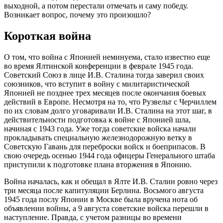
выходной, а потом перестали отмечать и саму победу.
Возникает вопрос, почему это произошло?
Короткая война
О том, что война с Японией неминуема, стало известно еще
во время Ялтинской конференции в феврале 1945 года.
Советский Союз в лице И.В. Сталина тогда заверил своих
союзников, что вступит в войну с милитаристической
Японией не позднее трех месяцев после окончания боевых
действий в Европе. Несмотря на то, что Рузвельт с Черчиллем
по их словам долго уговаривали И.В. Сталина на этот шаг, в
действительности подготовка к войне с Японией шла,
начиная с 1943 года. Уже тогда советские войска начали
прокладывать специальную железнодорожную ветку в
Советскую Гавань для переброски войск и боеприпасов. В
свою очередь осенью 1944 года офицеры Генерального штаба
приступили к подготовке плана вторжения в Японию.
Война началась, как и обещал в Ялте И.В. Сталин ровно через
три месяца после капитуляции Берлина. Восьмого августа
1945 года послу Японии в Москве была вручена нота об
объявлении войны, а 9 августа советские войска перешли в
наступление. Правда, с учетом разницы во времени