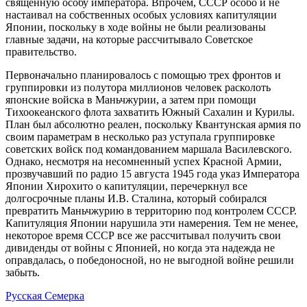
священную особу императора. Впрочем, СССР особо и не
настаивал на собственных особых условиях капитуляции
Японии, поскольку в ходе войны не были реализованы
главные задачи, на которые рассчитывало Советское
правительство.
Первоначально планировалось с помощью трех фронтов и
группировки из полутора миллионов человек расколоть
японские войска в Маньчжурии, а затем при помощи
Тихоокеанского флота захватить Южный Сахалин и Курилы.
План был абсолютно реален, поскольку Квантунская армия по
своим параметрам в несколько раз уступала группировке
советских войск под командованием маршала Василевского.
Однако, несмотря на несомненный успех Красной Армии,
прозвучавший по радио 15 августа 1945 года указ Императора
Японии Хирохито о капитуляции, перечеркнул все
долгосрочные планы И.В. Сталина, который собирался
превратить Маньчжурию в территорию под контролем СССР.
Капитуляция Японии нарушила эти намерения. Тем не менее,
некоторое время СССР все же рассчитывал получить свои
дивиденды от войны с Японией, но когда эта надежда не
оправдалась, о победоносной, но не выгодной войне решили
забыть.
Русская Семерка