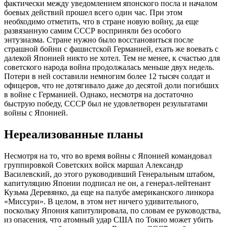
фактически между уведомлением японского посла и началом
боевых действий прошел всего один час. При этом
необходимо отметить, что в стране новую войну, да еще
развязанную самим СССР восприняли без особого
энтузиазма. Стране нужно было восстановиться после
страшной бойни с фашистской Германией, ехать же воевать с
далекой Японией никто не хотел. Тем не менее, к счастью для
советского народа война продолжалась меньше двух недель.
Потери в ней составили немногим более 12 тысяч солдат и
офицеров, что не дотягивало даже до десятой доли погибших
в войне с Германией. Однако, несмотря на достаточно
быструю победу, СССР был не удовлетворен результатами
войны с Японией.
Нереализованные планы
Несмотря на то, что во время войны с Японией командовал
группировкой Советских войск маршал Александр
Василевский, до этого руководивший Генеральным штабом,
капитуляцию Японии подписал не он, а генерал-лейтенант
Кузьма Деревянко, да еще на палубе американского линкора
«Миссури». В целом, в этом нет ничего удивительного,
поскольку Япония капитулировала, по словам ее руководства,
из опасения, что атомный удар США по Токио может убить