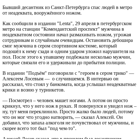
Бывший десантник из Санкт-Петербурга спас людей в метро
от неадеквата, вооружённого ножом.
Как сообщили в издании "Lenta", 29 апреля в петербургском
метро на станции "Комендантский проспект" мужчина в
неадекватном состоянии начал размахивать ножом, угрожая
сотрудникам и случайным очевидцам. Остановить дебошира
смог мужчина в сером спортивном костюме, который
подошёл к нему сзади и одним ударом уложил нарушителя на
пол. После этого к упавшему подбежали несколько мужчин,
которые связали его и удерживали до прибытия полиции.
В издании "Подъём" поговорили с "героем в сером трико" —
Алексеем Лосевым — о случившемся. В интервью он
рассказал, что стоял у банкомата, когда услышал неадекватные
крики и возню у турникетов.
— Посмотрел – человек машет ногами. А потом он просто
крикнул, что у него нож в руках. Я повернулся и увидел нож –
ну, тут меня переклинило. Просто жалко было людей, потому
что он мог что угодно натворить, — сказал Алексей. Он
добавил, что запаха алкоголя не почувствовал от мужчины, и
скорее всего тот был "под чем-то".
Алексей Лосев сказал, что в прошлом был десантником,