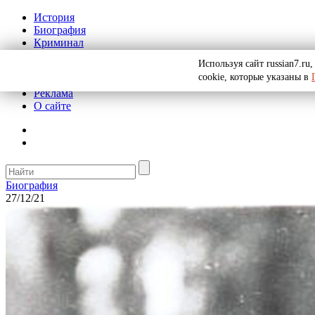
История
Биография
Криминал
СССР
Используя сайт russian7.r
Тайны
cookie, которые указаны в
Рекомендации
Реклама
О сайте
Биография
27/12/21