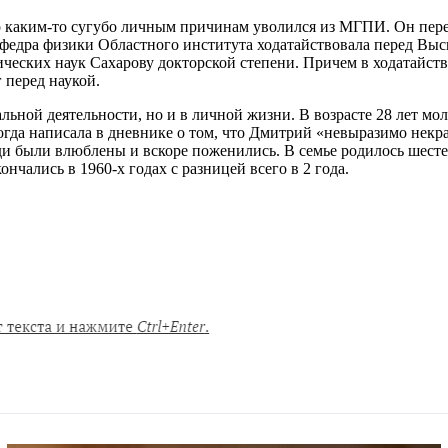
о каким-то сугубо личным причинам уволился из МГПИ. Он пере
кафедра физики Областного института ходатайствовала перед В
еских наук Сахарову докторской степени. Причем в ходатайстве
 перед наукой.
льной деятельности, но и в личной жизни. В возрасте 28 лет м
да написала в дневнике о том, что Дмитрий «невыразимо некрас
и были влюблены и вскоре поженились. В семье родилось шестер
чались в 1960-х годах с разницей всего в 2 года.