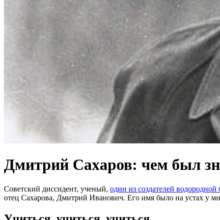
Дмитрий Сахаров: чем был зна
Советский диссидент, ученый,
один из создателей водородной
отец Сахарова, Дмитрий Иванович. Его имя было на устах у м
Учиться, учиться, учиться...