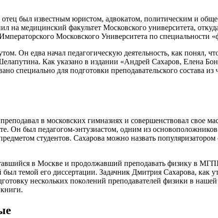
 отец был известным юристом, адвокатом, политическим и обще
ил на медицинский факультет Московского университета, откуда,
 Императорского Московского Университета по специальности «
том. Он едва начал педагогическую деятельность, как понял, чт
 Шелапутина. Как указано в издании «Андрей Сахаров, Елена Бо
новано специально для подготовки преподавательского состава и
преподавал в московских гимназиях и совершенствовал свое ма
те. Он был педагогом-энтузиастом, одним из основоположников 
 предметом студентов. Сахарова можно назвать популяризатором
авшийся в Москве и продолжавший преподавать физику в МГПИ,
 был темой его диссертации. Задачник Дмитрия Сахарова, как у
дготовку нескольких поколений преподавателей физики в нашей 
 книги.
ые