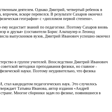
ственным деятелем. Однако Дмитрий, четвертый ребенок в
 впрочем, вскоре перевелся. В результате Сахаров окончил
физическая география» с «дипломом первой степени».
о ему недостает знаний по педагогике. Поэтому Сахаров вновь
ннэр и друзья» (составители Борис Альтшулер и Леонид
з числа выпускников вузов, Дмитрий Иванович успешно окончил
стерство в группе учителей. Впоследствии Дмитрий Иванович
советской методики преподавания физики, но главное -
 физической науки. Поэтому неудивительно, что физика
 стал кандидатом педагогических наук. Это случилось
тверждает Татьяна Иванова, автор издания «Андрей
стране. Многие сборники задач по физике, появившиеся в