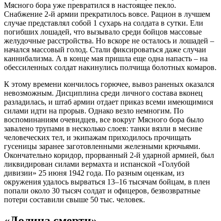
Мясного бора уже превратился в настоящее пекло.
Снабжение 2-й армии прекратилось вовсе. Рацион в лучшем
случае представлял собой 1 сухарь на солдата в сутки. Ели
погибших лошадей, что вызывало среди бойцов массовые
желудочные расстройства. Но вскоре не осталось и лошадей –
начался массовый голод. Стали фиксироваться даже случаи
каннибализма. А в конце мая пришла еще одна напасть – на
обессиленных солдат накинулись полчища болотных комаров.
К этому времени кончилось горючее, вывоз раненых оказался
невозможным. Дисциплина среди личного состава вконец
разладилась, и штаб армии отдает приказ всеми имеющимися
силами идти на прорыв. Однако везло немногим. По
воспоминаниям очевидцев, все вокруг Мясного бора было
завалено трупами в несколько слоев: танки вязли в месиве
человеческих тел, и экипажам приходилось прочищать
гусеницы заранее заготовленными железными крючьями.
Окончательно коридор, прорванный 2-й ударной армией, был
ликвидирован силами вермахта и испанской «Голубой
дивизии» 25 июня 1942 года. По разным оценкам, из
окружения удалось вырваться 13–16 тысячам бойцам, в плен
попали около 30 тысяч солдат и офицеров, безвозвратные
потери составили свыше 50 тыс. человек.
«Долина смерти»