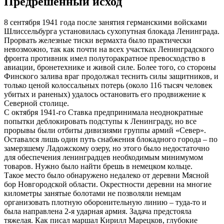
Предрешенный исход
8 сентября 1941 года после занятия германскими войсками
Шлиссельбурга установилась сухопутная блокада Ленинграда.
Прорвать железные тиски вермахта было практически
невозможно, так как почти на всех участках Ленинградского
фронта противник имел полуторакратное превосходство в
авиации, бронетехнике и живой силе. Более того, со стороны
Финского залива враг продолжал теснить силы защитников, и
только ценой колоссальных потерь (около 116 тысяч человек
убитых и раненых) удалось остановить его продвижение к
Северной столице.
С октября 1941-го Ставка предпринимала неоднократные
попытки деблокировать подступы к Ленинграду, но все
прорывы были отбиты дивизиями группы армий «Север».
Оставался лишь один путь снабжения блокадного города – по
замерзшему Ладожскому озеру, но этого было недостаточно
для обеспечения ленинградцев необходимым минимумом
товаров. Нужно было найти брешь в немецком кольце.
Такое место было обнаружено недалеко от деревни Мясной
бор Новгородской области. Окрестности деревни на многие
километры занятые болотами не позволяли немцам
организовать плотную оборонительную линию – туда-то и
была направлена 2-я ударная армия. Задача предстояла
тяжелая. Как писал маршал Кирилл Марецков, глубокие