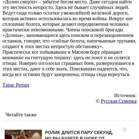
«Долин смерти» – забытое богом место. Даже сегодня найти
эту местность непросто. Здесь не бывает случайных людей.
Ведут сюда только остатки узкоколейной железной дороги,
которая активно использовалась во время войны. Вокруг нее
сплошные болота, которые делают передвижения человека
практически невозможными. Члены поисковой бригады
«Долина», занимающиеся здесь поиском и перезахоронением
останков, говорят, что «гиблые болота, напичканные трупами,
создают в этих местах непростую обстановку».
Практически все побывавшие в Мясном бору обращают
внимание на гнетущую тишину: здесь не поют и не селятся
птицы. Наверно отголоски страшных боев, развернувшиеся в
этих местах, дают о себе знать. Поисковики надеются, что,
когда все останки будут захоронены, птицы сюда вернуться.
Тарас Репин
Источник:
©
Русская Семерка
Читайте также
i
РОЛИК ДЛИТСЯ ПАРУ СЕКУНД,
НО ВЫ БУДЕТЕ В ШОКЕ ОТ