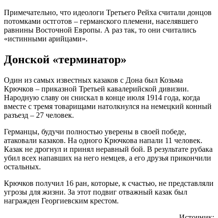
Примечательно, что идеологи Третьего Рейха считали донцов
потомками остготов – германского племени, населявшего
равнины Восточной Европы. А раз так, то они считались
«истинными арийцами».
Донской «терминатор»
Один из самых известных казаков с Дона был Козьма
Крючков – приказной Третьей кавалерийской дивизии.
Народную славу он снискал в конце июля 1914 года, когда
вместе с тремя товарищами натолкнулся на немецкий конный
разъезд – 27 человек.
Германцы, будучи полностью уверены в своей победе,
атаковали казаков. На одного Крючкова напали 11 человек.
Казак не дрогнул и принял неравный бой. В результате рубака
убил всех напавших на него немцев, а его друзья прикончили
остальных.
Крючков получил 16 ран, которые, к счастью, не представляли
угрозы для жизни. За этот подвиг отважный казак был
награжден Георгиевским крестом.
Источник: