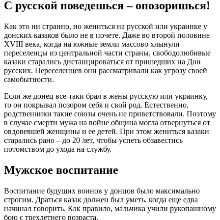
С русской поведешься – опозоришься!
Как это ни странно, но жениться на русской или украинке у
донских казаков было не в почете. Даже во второй половине
XVIII века, когда на южные земли массово хлынули
переселенцы из центральной части страны, свободолюбивые
казаки старались дистанцироваться от пришедших на Дон
русских. Переселенцев они рассматривали как угрозу своей
самобытности.
Если же донец все-таки брал в жены русскую или украинку,
то он покрывал позором себя и свой род. Естественно,
родственники такие союзы очень не приветствовали. Поэтому
в случае смерти мужа на войне община могла отвернуться от
овдовевшей женщины и ее детей. При этом жениться казаки
старались рано – до 20 лет, чтобы успеть обзавестись
потомством до ухода на службу.
Мужское воспитание
Воспитание будущих воинов у донцов было максимально
строгим. Драться казак должен был уметь, когда еще едва
начинал говорить. Как правило, мальчика учили рукопашному
бою с трехлетнего возраста.