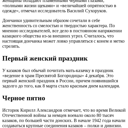
женщины обладают пламенными черными глазами,
«полными жизни щеками» и «величайшей опрятностью в
одежде», отмечал исследователь Василий Сухоруков.
Дончанки удивительным образом сочетали в себе
женственность со смелостью и твердостью характера. По
мнению исследователей, все дело в постоянном напряжении
казацкого общества из-за внешних угроз. Считалось, что
настоящая дончанка может ловко управляться с конем и метко
стрелять.
Первый женский праздник
У казаков был обычай почитать мать-казачку в праздник
«ведение в храм Пресвятой Богородицы» 4 декабря. Это
первый женский праздник в России, причем появившийся
задолго до того, как 8 марта стало красным днем календаря.
Черное пятно
Историк Кирилл Александров отмечает, что во время Великой
Отечественной войны за немцев воевало около 80 тысяч
казаков, по большей части донских. В начале 1942 года начали
создаваться крупные соединения казаков – полки и дивизии.