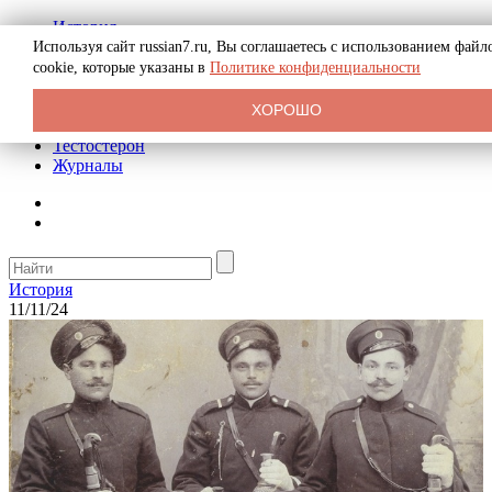
История
Биография
Используя сайт russian7.ru, Вы соглашаетесь с использованием файл
Криминал
cookie, которые указаны в
Политике конфиденциальности
Реклама на сайте
О сайте
ХОРОШО
Рекомендательные статьи
Тестостерон
Журналы
История
11/11/24