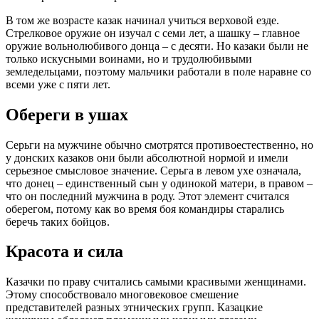
В том же возрасте казак начинал учиться верховой езде.
Стрелковое оружие он изучал с семи лет, а шашку – главное
оружие вольнолюбивого донца – с десяти. Но казаки были не
только искусными воинами, но и трудолюбивыми
земледельцами, поэтому мальчики работали в поле наравне со
всеми уже с пяти лет.
Обереги в ушах
Серьги на мужчине обычно смотрятся противоестественно, но
у донских казаков они были абсолютной нормой и имели
серьезное смысловое значение. Серьга в левом ухе означала,
что донец – единственный сын у одинокой матери, в правом –
что он последний мужчина в роду. Этот элемент считался
оберегом, потому как во время боя командиры старались
беречь таких бойцов.
Красота и сила
Казачки по праву считались самыми красивыми женщинами.
Этому способствовало многовековое смешение
представителей разных этнических групп. Казацкие