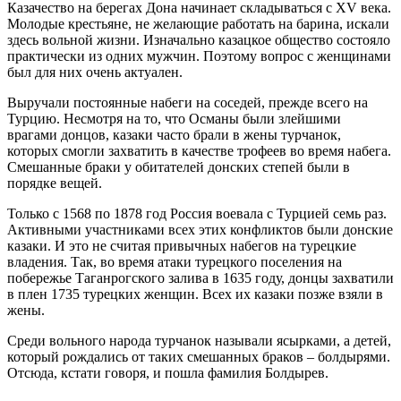
Казачество на берегах Дона начинает складываться с XV века.
Молодые крестьяне, не желающие работать на барина, искали
здесь вольной жизни. Изначально казацкое общество состояло
практически из одних мужчин. Поэтому вопрос с женщинами
был для них очень актуален.
Выручали постоянные набеги на соседей, прежде всего на
Турцию. Несмотря на то, что Османы были злейшими
врагами донцов, казаки часто брали в жены турчанок,
которых смогли захватить в качестве трофеев во время набега.
Смешанные браки у обитателей донских степей были в
порядке вещей.
Только с 1568 по 1878 год Россия воевала с Турцией семь раз.
Активными участниками всех этих конфликтов были донские
казаки. И это не считая привычных набегов на турецкие
владения. Так, во время атаки турецкого поселения на
побережье Таганрогского залива в 1635 году, донцы захватили
в плен 1735 турецких женщин. Всех их казаки позже взяли в
жены.
Среди вольного народа турчанок называли ясырками, а детей,
который рождались от таких смешанных браков – болдырями.
Отсюда, кстати говоря, и пошла фамилия Болдырев.