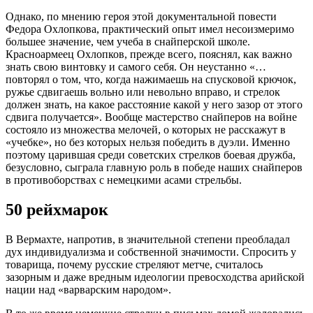
Однако, по мнению героя этой документальной повести
Федора Охлопкова, практический опыт имел несоизмеримо
большее значение, чем учеба в снайперской школе.
Красноармеец Охлопков, прежде всего, пояснял, как важно
знать свою винтовку и самого себя. Он неустанно «…
повторял о том, что, когда нажимаешь на спусковой крючок,
ружье сдвигаешь вольно или невольно вправо, и стрелок
должен знать, на какое расстояние какой у него зазор от этого
сдвига получается». Вообще мастерство снайперов на войне
состояло из множества мелочей, о которых не расскажут в
«учебке», но без которых нельзя победить в дуэли. Именно
поэтому царившая среди советских стрелков боевая дружба,
безусловно, сыграла главную роль в победе наших снайперов
в противоборствах с немецкими асами стрельбы.
50 рейхмарок
В Вермахте, напротив, в значительной степени преобладал
дух индивидуализма и собственной значимости. Спросить у
товарища, почему русские стреляют метче, считалось
зазорным и даже вредным идеологии превосходства арийской
нации над «варварским народом».