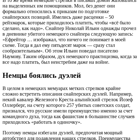
В то же время немецкие стрелки в письмах домой жаловались
на выделенных им помощников. Мол, без денег они
формально относились к приказам по подготовке
снайперских позиций. Имелись даже расценки – 50
рейхмарок, которые приходилось платить, чтобы «всё было
сделано, как надо». Снайпер Николай Ильин однажды прочел
в дневнике убитого немецкого снайпера следующую запись:
«Ефрейтор … изображал, что ничего не понимает в моей
схеме. Тогда я дал ему пятьдесят марок — сразу стал
сообразительным». Об этом Ильин поведал писателю
Наумову. Таким образом, дух немецкого практицизма, когда за
все надо платить, был неистребим даже на войне.
Немцы боялись дуэлей
В целом в немецких мемуарах метких стрелков крайне
сложно встретить описания снайперских дуэлей. Например,
некий кавалер Железного Креста альпийский стрелок Йозеф
Оллерберг, на счету которого 257 убитых советских солдат,
признался, что русские имели преимущество именно за счет
командного духа, тогда как фашистам в большинстве случаев
приходилось «работать в одиночку».
Поэтому немцы избегали дуэлей, предпочитая мощный
артобстрел для подавления наших стрелков. Преимущества