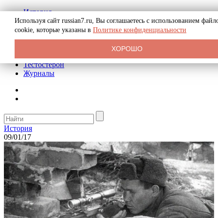
История
Биография
Используя сайт russian7.ru, Вы соглашаетесь с использованием файл
Криминал
cookie, которые указаны в
Политике конфиденциальности
Реклама на сайте
О сайте
ХОРОШО
Рекомендательные статьи
Тестостерон
Журналы
История
09/01/17