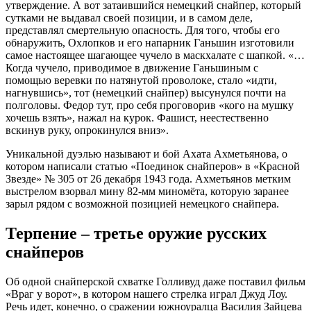
утверждение. А вот затаившийся немецкий снайпер, который
сутками не выдавал своей позиции, и в самом деле,
представлял смертельную опасность. Для того, чтобы его
обнаружить, Охлопков и его напарник Ганьшин изготовили
самое настоящее шагающее чучело в маскхалате с шапкой. «…
Когда чучело, приводимое в движение Ганьшиным с
помощью веревки по натянутой проволоке, стало «идти,
нагнувшись», тот (немецкий снайпер) высунулся почти на
полголовы. Федор тут, про себя проговорив «кого на мушку
хочешь взять», нажал на курок. Фашист, неестественно
вскинув руку, опрокинулся вниз».
Уникальной дуэлью называют и бой Ахата Ахметьянова, о
котором написали статью «Поединок снайперов» в «Красной
Звезде» № 305 от 26 декабря 1943 года. Ахметьянов метким
выстрелом взорвал мину 82-мм миномёта, которую заранее
зарыл рядом с возможной позицией немецкого снайпера.
Терпение – третье оружие русских
снайперов
Об одной снайперской схватке Голливуд даже поставил фильм
«Враг у ворот», в котором нашего стрелка играл Джуд Лоу.
Речь идет, конечно, о сражении южноуралца Василия Зайцева