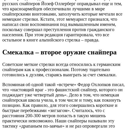
русских снайперов Йозеф Оллерберг оправдывал еще и тем,
что красноармейцев обеспечивали лучшими в мире
снайперскими винтовками, заполучить которые мечтали все
немецкие стрелки. Кстати, этот мемуарист признался, что
написал свои воспоминания под вымышленным именем,
поскольку совершал преступления против гражданского
населения. При этом редакция гарантировала, что все
остальное в книге альпийского стрелка – правда.
Смекалка – второе оружие снайпера
Советские меткие стрелки всегда относились к германским
снайперам как к профессионалам. Поэтому тщательно
готовились к дуэлям, стараясь выиграть за счет смекалки.
Вспоминая об одной такой «встрече» Федор Охлопков писал,
что «настоящий враг - это фашистский снайпер, которого он
поджидает уже четвертый день». Дело в том, что немецкая
снайперская школа учила, в том числе и тому, как покинуть
позицию. Как правило, для этого совершались короткие и
быстрые перебежками «зигзагом». Считалось, что с
расстояния 200-300 метров попасть в такую мишень
практически невозможно. Наши снайперы называли эту
тактику «драпаньем по-заячьи» и не раз опровергали это