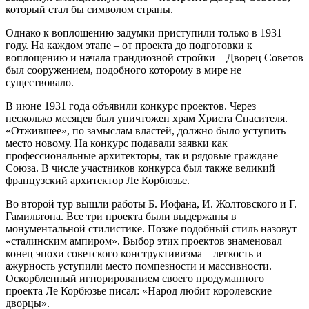
который стал бы символом страны.
Однако к воплощению задумки приступили только в 1931
году. На каждом этапе – от проекта до подготовки к
воплощению и начала грандиозной стройки – Дворец Советов
был сооружением, подобного которому в мире не
существовало.
В июне 1931 года объявили конкурс проектов. Через
несколько месяцев был уничтожен храм Христа Спасителя.
«Отжившее», по замыслам властей, должно было уступить
место новому. На конкурс подавали заявки как
профессиональные архитекторы, так и рядовые граждане
Союза. В числе участников конкурса был также великий
французский архитектор Ле Корбюзье.
Во второй тур вышли работы Б. Иофана, И. Жолтовского и Г.
Гамильтона. Все три проекта были выдержаны в
монументальной стилистике. Позже подобный стиль назовут
«сталинским ампиром». Выбор этих проектов знаменовал
конец эпохи советского конструктивизма – легкость и
ажурность уступили место помпезности и массивности.
Оскорбленный игнорированием своего продуманного
проекта Ле Корбюзье писал: «Народ любит королевские
дворцы».