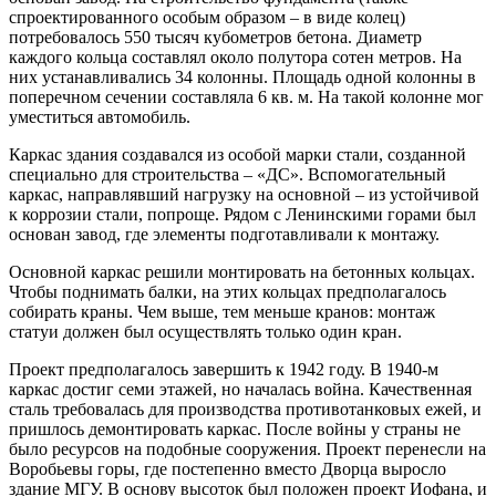
спроектированного особым образом – в виде колец)
потребовалось 550 тысяч кубометров бетона. Диаметр
каждого кольца составлял около полутора сотен метров. На
них устанавливались 34 колонны. Площадь одной колонны в
поперечном сечении составляла 6 кв. м. На такой колонне мог
уместиться автомобиль.
Каркас здания создавался из особой марки стали, созданной
специально для строительства – «ДС». Вспомогательный
каркас, направлявший нагрузку на основной – из устойчивой
к коррозии стали, попроще. Рядом с Ленинскими горами был
основан завод, где элементы подготавливали к монтажу.
Основной каркас решили монтировать на бетонных кольцах.
Чтобы поднимать балки, на этих кольцах предполагалось
собирать краны. Чем выше, тем меньше кранов: монтаж
статуи должен был осуществлять только один кран.
Проект предполагалось завершить к 1942 году. В 1940-м
каркас достиг семи этажей, но началась война. Качественная
сталь требовалась для производства противотанковых ежей, и
пришлось демонтировать каркас. После войны у страны не
было ресурсов на подобные сооружения. Проект перенесли на
Воробьевы горы, где постепенно вместо Дворца выросло
здание МГУ. В основу высоток был положен проект Иофана, и