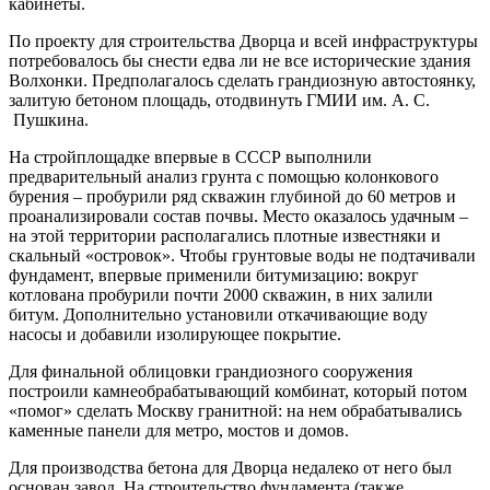
кабинеты.
По проекту для строительства Дворца и всей инфраструктуры
потребовалось бы снести едва ли не все исторические здания
Волхонки. Предполагалось сделать грандиозную автостоянку,
залитую бетоном площадь, отодвинуть ГМИИ им. А. С.
Пушкина.
На стройплощадке впервые в СССР выполнили
предварительный анализ грунта с помощью колонкового
бурения – пробурили ряд скважин глубиной до 60 метров и
проанализировали состав почвы. Место оказалось удачным –
на этой территории располагались плотные известняки и
скальный «островок». Чтобы грунтовые воды не подтачивали
фундамент, впервые применили битумизацию: вокруг
котлована пробурили почти 2000 скважин, в них залили
битум. Дополнительно установили откачивающие воду
насосы и добавили изолирующее покрытие.
Для финальной облицовки грандиозного сооружения
построили камнеобрабатывающий комбинат, который потом
«помог» сделать Москву гранитной: на нем обрабатывались
каменные панели для метро, мостов и домов.
Для производства бетона для Дворца недалеко от него был
основан завод. На строительство фундамента (также