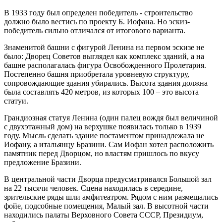
В 1933 году был определен победитель - строительство
должно было вестись по проекту Б. Иофана. Но эскиз-
победитель сильно отличался от итогового варианта.
Знаменитой башни с фигурой Ленина на первом эскизе не
было: Дворец Советов выглядел как комплекс зданий, а на
башне располагалась фигура Освобожденного Пролетария.
Постепенно башня приобретала уровневую структуру,
сопровождающие здания убирались. Высота здания должна
была составлять 420 метров, из которых 100 – это высота
статуи.
Грандиозная статуя Ленина (один палец вождя был величиной
с двухэтажный дом) на верхушке появилась только в 1939
году. Мысль сделать здание постаментом принадлежала не
Иофану, а итальянцу Бразини. Сам Иофан хотел расположить
памятник перед Дворцом, но властям пришлось по вкусу
предложение Бразини.
В центральной части Дворца предусматривался Большой зал
на 22 тысячи человек. Сцена находилась в середине,
зрительские ряды шли амфитеатром. Рядом с ним размещались
фойе, подсобные помещения, Малый зал. В высотной части
находились палаты Верховного Совета СССР, Президиум,