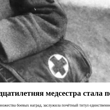
дцатилетняя медсестра стала
ножества боевых наград, заслужила почётный титул единствен