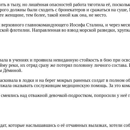
в тылу, но лишённая опасностей работа тяготила её, поскольку
рого должны были сходить с бронекатеров и сражаться на суше, 
те женщине, тем более, такой юной как она, не место.
 верховного главнокомандующего Иосифа Сталина, и через месяц
вской флотилии. Направленная во взвод морской разведки, хруп
овала в учениях и проявила невиданную стойкость в бою при ос
 реки, их отряд сразу же потерял половину личного состава. И
м Дёминой.
втаскивала в лодки и на берег мокрых раненых солдат в полном 
лжала оказывать сослуживцам медицинскую помощь. За это кома
смеялись над отважной девочкой-подростком, попросили у неё п
ат, которые наслышавшись о её отчаянных вылазках, хотели соб