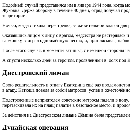
Подобный случай представился им в январе 1944 года, когда 
Жуковка. Держа оборону в течение 40 дней, отряд получал про
территории.
Ночью, когда стихала перестрелка, за живительной влагой для
Оказавшись лицом к лицу с врагом, медсестра не растерялась и
гармошку, заиграл одноимённую песню, и, приплясывая, наблю
После этого случая, в моменты затишья, с немецкой стороны 
А спустя несколько дней за героизм, проявленный в боях под
Днестровский лиман
Свою решительность и отвагу Екатерина ещё раз продемонстрир
в атаку, Катюша повела за собой матросов, успев в ожесточён
Подстреленные неприятелем советские матросы падали в воду,
перетаскивала их на плащ-палатке в безопасное место, и продо
За действия на Днестровском лимане Дёмина была представлен
Дунайская операция