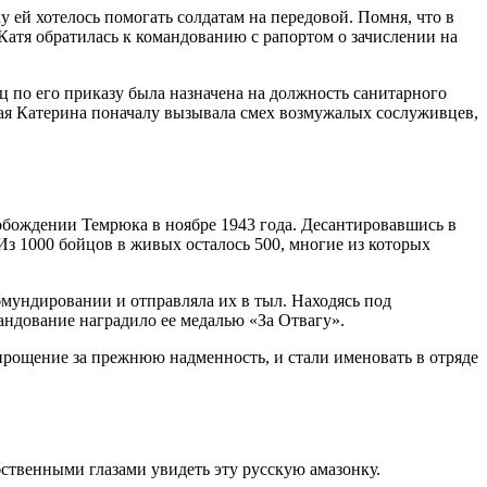
 ей хотелось помогать солдатам на передовой. Помня, что в
Катя обратилась к командованию с рапортом о зачислении на
 по его приказу была назначена на должность санитарного
кая Катерина поначалу вызывала смех возмужалых сослуживцев,
вобождении Темрюка в ноябре 1943 года. Десантировавшись в
з 1000 бойцов в живых осталось 500, многие из которых
обмундировании и отправляла их в тыл. Находясь под
ндование наградило ее медалью «За Отвагу».
рощение за прежнюю надменность, и стали именовать в отряде
ственными глазами увидеть эту русскую амазонку.