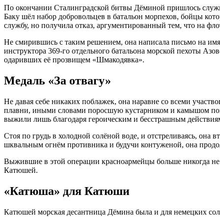
По окончании Сталинградской битвы Дёминой пришлось служить 
Баку шёл набор добровольцев в батальон морпехов, бойцы кото
службу, но получила отказ, аргументированный тем, что на фло
Не смирившись с таким решением, она написала письмо на имя
инструктора 369-го отдельного батальона морской пехоты Азо
одаривших её прозвищем «Шмакодявка».
Медаль «За отвагу»
Не давая себе никаких поблажек, она наравне со всеми участв
плавни, иными словами поросшую кустарником и камышом пойму
выжили лишь благодаря героическим и бесстрашным действия
Стоя по грудь в холодной солёной воде, и отстреливаясь, она 
шквальным огнём противника и будучи контуженой, она продо
Выжившие в этой операции красноармейцы больше никогда не 
Катюшей.
«Катюша» для Катюши
Катюшей морская десантница Дёмина была и для немецких солд