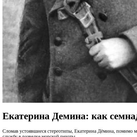
Екатерина Демина: как семна
Сломав устоявшиеся стереотипы, Екатерина Дёмина, помимо м
службу в разведке морской пехоты.