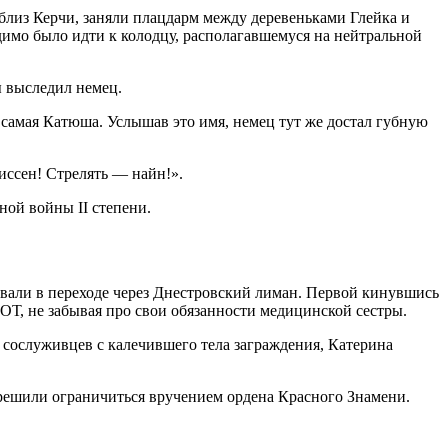
близ Керчи, заняли плацдарм между деревеньками Глейка и
одимо было идти к колодцу, располагавшемуся на нейтральной
ы выследил немец.
та самая Катюша. Услышав это имя, немец тут же достал губную
иссен! Стрелять — найн!».
ной войны II степени.
овали в переходе через Днестровский лиман. Первой кинувшись
ОТ, не забывая про свои обязанности медицинской сестры.
 сослуживцев с калечившего тела заграждения, Катерина
 решили ограничиться вручением ордена Красного Знамени.