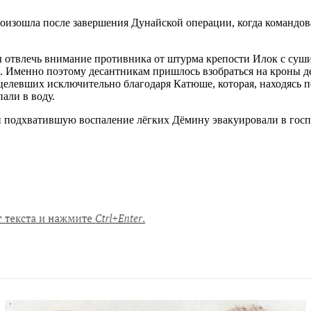
оизошла после завершения Дунайской операции, когда командо
бы отвлечь внимание противника от штурма крепости Илок с суш
. Именно поэтому десантникам пришлось взобраться на кроны де
целевших исключительно благодаря Катюше, которая, находясь по 
али в воду.
 и подхватившую воспаление лёгких Дёмину эвакуировали в госпи