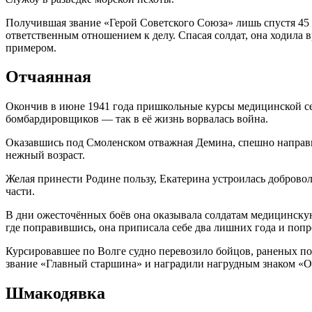
Получившая звание «Герой Советского Союза» лишь спустя 45 
ответственным отношением к делу. Спасая солдат, она ходила
примером.
Отчаянная
Окончив в июне 1941 года пришкольные курсы медицинской сест
бомбардировщиков — так в её жизнь ворвалась война.
Оказавшись под Смоленском отважная Демина, спешно направила
нежный возраст.
Желая принести Родине пользу, Екатерина устроилась добровол
части.
В дни ожесточённых боёв она оказывала солдатам медицинскую 
где поправившись, она приписала себе два лишних года и поп
Курсировавшее по Волге судно перевозило бойцов, раненых по
звание «Главный старшина» и наградили нагрудным знаком «
Шмакодявка