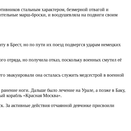
тивников стальным характером, безмерной отвагой и
рительные марш-броски, и воодушевляла на подвиги своим
у в Брест, но по пути их поезд подвергся ударам немецких
го отряда, но получила отказ, поскольку военных смутил её
его эвакуировали она осталась служить медсестрой в военной
анение ноги. Дальше было лечение на Урале, а позже в Баку,
ный корабль «Красная Москва».
к. За активные действия отчаянной девчонке присвоили