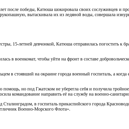
лет после победы, Катюша шокировала своих сослуживцев и про
 врукопашную, вытаскивала их из ледяной воды, совершала изну
ры, 15-летней девчонкой, Катюша отправилась погостить к брат
сь в военкомат, чтобы уйти на фронт в составе добровольческо
ьцем в стоявший на окраине города военный госпиталь, а когда 
помощь, но под Гжатском не уберегла себя и получила тройное р
росила командование направить её на службу на военно-санитар
д Сталинградом, в госпиталь прикаспийского города Красноводс
Отличник Военно-Морского Флота».