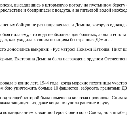
морпехи, высадившись в штормовую погоду на пустынном берегу 
довольствие и боеприпасы с воздуха, а за питьевой водой необх
 раненых бойцов не раз направлялась и Демина, которую однажд
 объяснила ему, что вода необходима для больных, а она и есть 
дал, как уходила к своим позициям бесстрашная Дёмина.
часто доносились выкрики: «Рус матрос! Покажи Катюша! Нихт ш
 Керчью, Екатерина Демина была награждена орденом Отечествен
овала в конце лета 1944 года, когда морские пехотинцы участв
ном бою уничтожить больше 10 фашистов, забросать гранатами ДЗ
 под толщей которой была помещена колючая проволока. Снимая
лжала защищать их, даже когда получила ранение в руку.
а командованием к званию Героя Советского Союза, но в штабе